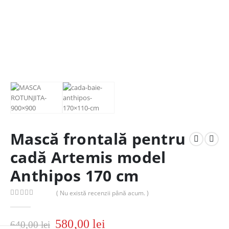
Mască frontală pentru
cadă Artemis model
Anthipos 170 cm
( Nu există recenzii până acum. )
0
out of 5
580,00
lei
640,00
lei