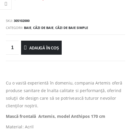
SKU:
305102000
CATEGORII:
BAIE
,
CĂZI DE BAIE
,
CĂZI DE BAIE SIMPLE
ADAUGĂ ÎN COȘ
Cu o vastă experientă în domeniu, compania Artemis oferă
produse sanitare de înalta calitate si performanță, oferind
soluții de design care să se potrivească tuturor nevoilor
clienților noștrii.
Mască frontală Artemis, model Anthipos 170 cm
Material: Acril