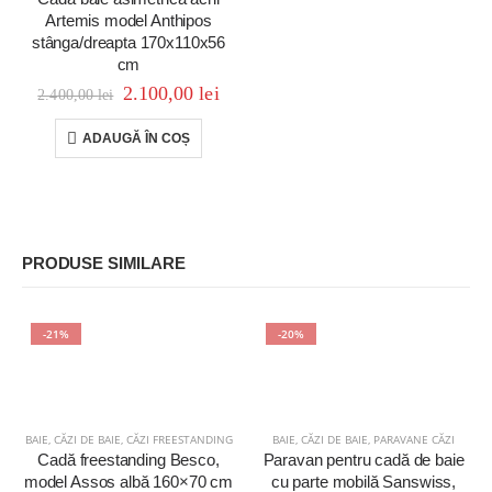
Artemis model Anthipos
stânga/dreapta 170x110x56
cm
2.100,00
lei
2.400,00
lei
ADAUGĂ ÎN COȘ
PRODUSE SIMILARE
-21%
-20%
BAIE
,
CĂZI DE BAIE
,
CĂZI FREESTANDING
BAIE
,
CĂZI DE BAIE
,
PARAVANE CĂZI
Cadă freestanding Besco,
Paravan pentru cadă de baie
model Assos albă 160×70 cm
cu parte mobilă Sanswiss,