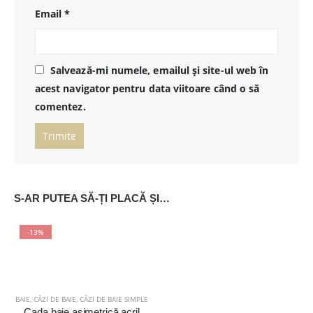
Email
*
Salvează-mi numele, emailul și site-ul web în
acest navigator pentru data viitoare când o să
comentez.
S-AR PUTEA SĂ-ȚI PLACĂ ȘI…
-13%
BAIE
,
CĂZI DE BAIE
,
CĂZI DE BAIE SIMPLE
Cada baie asimetrică acril