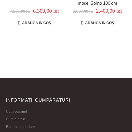
model Solino 100 cm
6.300,00
lei
2.400,00
lei
7.935,00
lei
3.007,00
lei
ADAUGĂ ÎN COȘ
ADAUGĂ ÎN COȘ
INFORMAȚII CUMPĂRĂTURI
Cum comand
Cum plătesc
Returnare produse