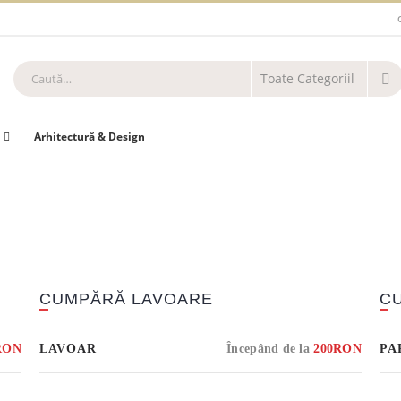
REDUCERE CĂZI DE BAIE
MEGA RED
Arhitectură & Design
CUMPĂRĂ LAVOARE
C
RON
LAVOAR
Începând de la
200RON
PA