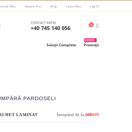
Contul Meu
Despre Noi
Blog
Coșul Meu
Log In
40
CONTACT RAPID
0
+40 745 140 056
OFERTE
UCERE
Soluții Complete
Promoții
AFLĂ ACUM
UMPĂRĂ PARDOSELI
RCHET LAMINAT
Începând de la
60RON