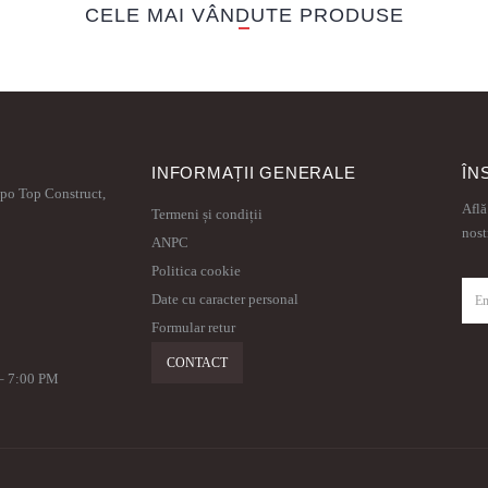
CELE MAI VÂNDUTE PRODUSE
INFORMAȚII GENERALE
ÎN
xpo Top Construct,
Află
Termeni și condiții
nost
ANPC
Politica cookie
Date cu caracter personal
Formular retur
CONTACT
 – 7:00 PM