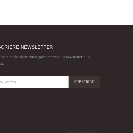
SCRIERE NEWSLETTER
 toate noile oferte direct prin intermediul newsletter-ului
ru.