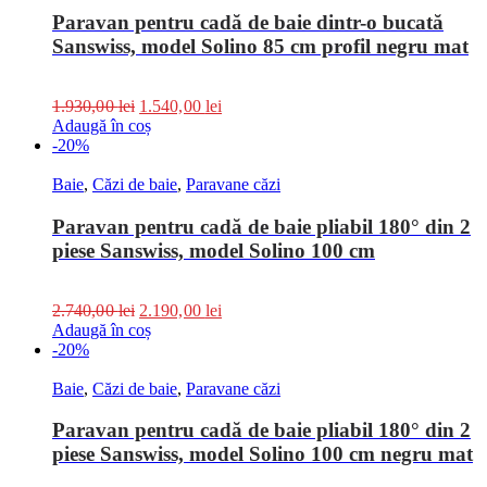
Paravan pentru cadă de baie dintr-o bucată
Sanswiss, model Solino 85 cm profil negru mat
1.930,00
lei
1.540,00
lei
Adaugă în coș
-20%
Baie
,
Căzi de baie
,
Paravane căzi
Paravan pentru cadă de baie pliabil 180° din 2
piese Sanswiss, model Solino 100 cm
2.740,00
lei
2.190,00
lei
Adaugă în coș
-20%
Baie
,
Căzi de baie
,
Paravane căzi
Paravan pentru cadă de baie pliabil 180° din 2
piese Sanswiss, model Solino 100 cm negru mat