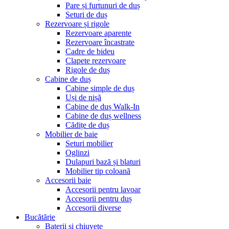
Pare și furtunuri de duș
Seturi de duș
Rezervoare și rigole
Rezervoare aparente
Rezervoare încastrate
Cadre de bideu
Clapete rezervoare
Rigole de duș
Cabine de duș
Cabine simple de duș
Uși de nișă
Cabine de duș Walk-In
Cabine de duș wellness
Cădițe de duș
Mobilier de baie
Seturi mobilier
Oglinzi
Dulapuri bază și blaturi
Mobilier tip coloană
Accesorii baie
Accesorii pentru lavoar
Accesorii pentru duș
Accesorii diverse
Bucătărie
Baterii și chiuvete