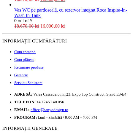
Vas WC pe pardoseală, cu rezervor integrat Roca Inspira-In-
Wash In-Tank
0
out of 5
18.670,00
lei
16.000,00
lei
INFORMAȚII CUMPĂRĂTURI
Cum comand
Cum plătesc
Returnare produse
Garantie
Servicii Sanistore
ADRESĂ:
Valea Cascadelor, nr.23, Expo Top Construct, Stand E3-E4
TELEFON:
+40 745 140 056
EMAIL:
office@banyodesign.ro
PROGRAM:
Luni - Sâmbătă / 9:00 AM – 7:00 PM
INFORMAȚII GENERALE