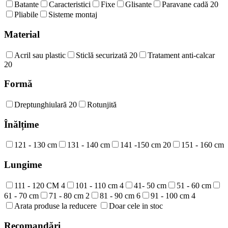
Batante
Caracteristici
Fixe
Glisante
Paravane cadă
20
Pliabile
Sisteme montaj
Material
Acril sau plastic
Sticlă securizată
20
Tratament anti-calcar
20
Formă
Dreptunghiulară
20
Rotunjită
Înălțime
121 - 130 cm
131 - 140 cm
141 -150 cm
20
151 - 160 cm
Lungime
111 - 120 CM
4
101 - 110 cm
4
41- 50 cm
51 - 60 cm
61 - 70 cm
71 - 80 cm
2
81 - 90 cm
6
91 - 100 cm
4
Arata produse la reducere
Doar cele in stoc
Recomandări