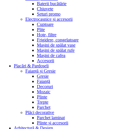
Baterii bucătărie
Chiuvete
Seturi promo
Electrocasnice și accesorii
Cuptoare
Plite
Hote, filtre
Frigidere, congelatoare
Mașini de spălat vase
Mașini de spălat rufe
Mașini de cafea
Accesorii
Placări & Pardoseli
Faianță și Gresie
Gresie
Faianță
Decoruri
Mozaic
Plinte
Trepte
Parchet
Plăci decorative
Parchet laminat
Plinte și accesorii
Arhitectură & Design