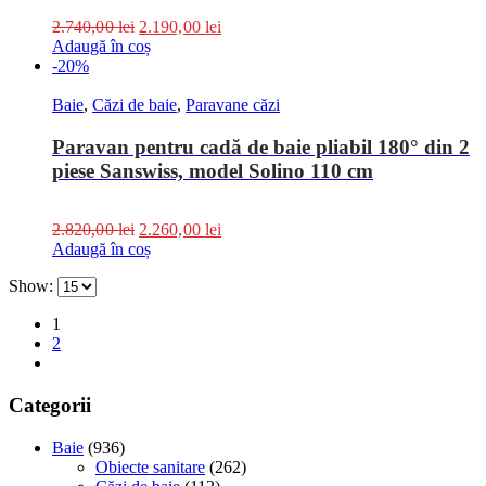
2.740,00
lei
2.190,00
lei
Adaugă în coș
-20%
Baie
,
Căzi de baie
,
Paravane căzi
Paravan pentru cadă de baie pliabil 180° din 2
piese Sanswiss, model Solino 110 cm
2.820,00
lei
2.260,00
lei
Adaugă în coș
Show:
1
2
Categorii
Baie
(936)
Obiecte sanitare
(262)