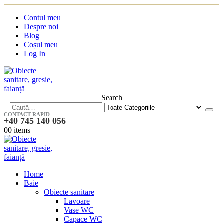
Contul meu
Despre noi
Blog
Coșul meu
Log In
Search
CONTACT RAPID
+40 745 140 056
0
0 items
Home
Baie
Obiecte sanitare
Lavoare
Vase WC
Capace WC