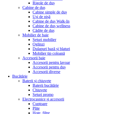
Rigole de duș
Cabine de duș
Cabine simple de duș
Uși de nișă
Cabine de duș Walk-In
Cabine de duș wellness
Cădițe de duș
Mobilier de baie
Seturi mobilier
Oglinzi
Dulapuri bază și blaturi
Mobilier tip coloană
Accesorii baie
Accesorii pentru lavoar
Accesorii pentru duș
Accesorii diverse
Bucătărie
Baterii și chiuvete
Baterii bucătărie
Chiuvete
Seturi promo
Electrocasnice și accesorii
Cuptoare
Plite
Hote, filtre