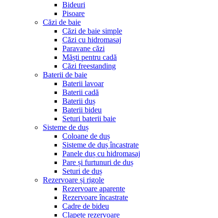
Bideuri
Pisoare
Căzi de baie
Căzi de baie simple
Căzi cu hidromasaj
Paravane căzi
Măști pentru cadă
Căzi freestanding
Baterii de baie
Baterii lavoar
Baterii cadă
Baterii duș
Baterii bideu
Seturi baterii baie
Sisteme de duș
Coloane de duș
Sisteme de duș încastrate
Panele duș cu hidromasaj
Pare și furtunuri de duș
Seturi de duș
Rezervoare și rigole
Rezervoare aparente
Rezervoare încastrate
Cadre de bideu
Clapete rezervoare