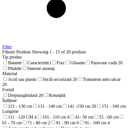
Filter
Filtrare Produse
Showing 1 - 15 of 20 produse
Tip produs
Batante
Caracteristici
Fixe
Glisante
Paravane cadă
20
Pliabile
Sisteme montaj
Material
Acril sau plastic
Sticlă securizată
20
Tratament anti-calcar
20
Formă
Dreptunghiulară
20
Rotunjită
Înălțime
121 - 130 cm
131 - 140 cm
141 -150 cm
20
151 - 160 cm
Lungime
111 - 120 CM
4
101 - 110 cm
4
41- 50 cm
51 - 60 cm
61 - 70 cm
71 - 80 cm
2
81 - 90 cm
6
91 - 100 cm
4