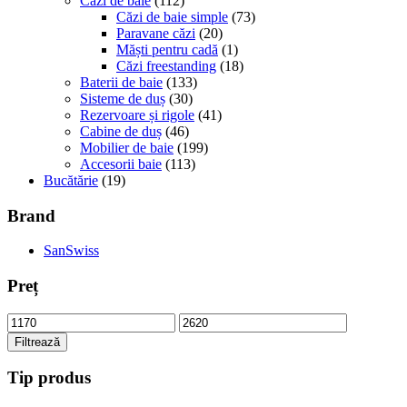
Căzi de baie
(112)
Căzi de baie simple
(73)
Paravane căzi
(20)
Măști pentru cadă
(1)
Căzi freestanding
(18)
Baterii de baie
(133)
Sisteme de duș
(30)
Rezervoare și rigole
(41)
Cabine de duș
(46)
Mobilier de baie
(199)
Accesorii baie
(113)
Bucătărie
(19)
Brand
SanSwiss
Preț
Filtrează
Tip produs