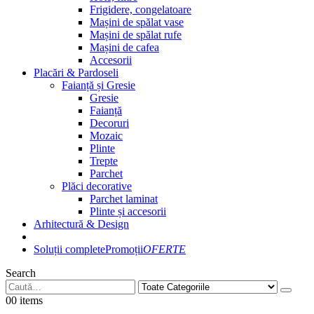
Frigidere, congelatoare
Mașini de spălat vase
Mașini de spălat rufe
Mașini de cafea
Accesorii
Placări & Pardoseli
Faianță și Gresie
Gresie
Faianță
Decoruri
Mozaic
Plinte
Trepte
Parchet
Plăci decorative
Parchet laminat
Plinte și accesorii
Arhitectură & Design
Soluții complete
Promoții
OFERTE
Search
0
0 items