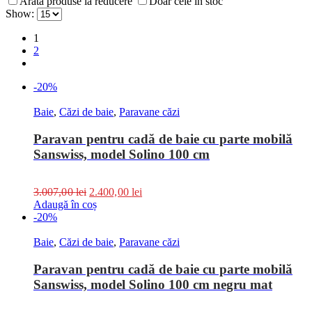
Arata produse la reducere
Doar cele in stoc
Show:
1
2
-20%
Baie
,
Căzi de baie
,
Paravane căzi
Paravan pentru cadă de baie cu parte mobilă
Sanswiss, model Solino 100 cm
3.007,00
lei
2.400,00
lei
Adaugă în coș
-20%
Baie
,
Căzi de baie
,
Paravane căzi
Paravan pentru cadă de baie cu parte mobilă
Sanswiss, model Solino 100 cm negru mat