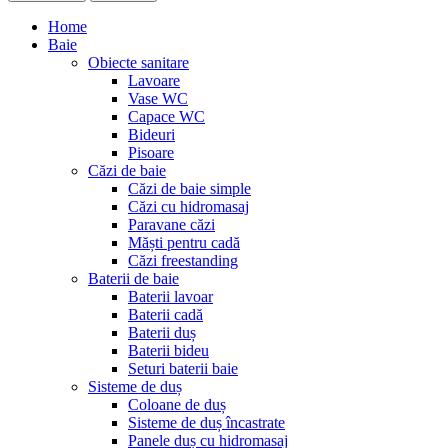
Home
Baie
Obiecte sanitare
Lavoare
Vase WC
Capace WC
Bideuri
Pisoare
Căzi de baie
Căzi de baie simple
Căzi cu hidromasaj
Paravane căzi
Măști pentru cadă
Căzi freestanding
Baterii de baie
Baterii lavoar
Baterii cadă
Baterii duș
Baterii bideu
Seturi baterii baie
Sisteme de duș
Coloane de duș
Sisteme de duș încastrate
Panele duș cu hidromasaj