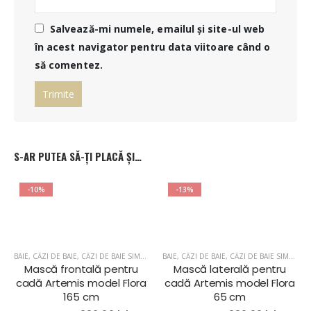
Salvează-mi numele, emailul și site-ul web
în acest navigator pentru data viitoare când o
să comentez.
S-AR PUTEA SĂ-ȚI PLACĂ ȘI…
-10%
-13%
BAIE
,
CĂZI DE BAIE
,
CĂZI DE BAIE SIMPLE
BAIE
,
CĂZI DE BAIE
,
CĂZI DE BAIE SIMPLE
Mască frontală pentru
Mască laterală pentru
cadă Artemis model Flora
cadă Artemis model Flora
165 cm
65 cm