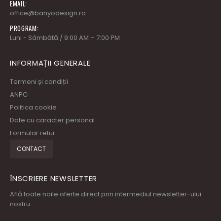
ADRESĂ:
Valea Cascadelor, nr.23, Expo Top Construct, Stand E3-E4
TELEFON:
+40 745 140 056
EMAIL:
office@banyodesign.ro
PROGRAM:
Luni - Sâmbătă / 9:00 AM – 7:00 PM
INFORMAȚII GENERALE
Termeni și condiții
ANPC
Politica cookie
Date cu caracter personal
Formular retur
CONTACT