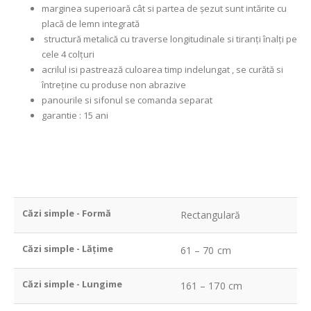
marginea superioară cât si partea de șezut sunt intărite cu
placă de lemn integrată
structură metalică cu traverse longitudinale si tiranți înalți pe
cele 4 colțuri
acrilul isi pastrează culoarea timp indelungat , se curătă si
întreține cu produse non abrazive
panourile si sifonul se comanda separat
garantie : 15 ani
Căzi simple - Formă
Rectangulară
Căzi simple - Lățime
61 – 70 cm
Căzi simple - Lungime
161 – 170 cm