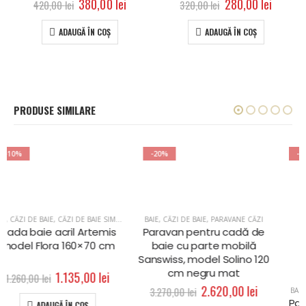
380,00
lei
280,00
lei
420,00
lei
320,00
lei
ADAUGĂ ÎN COȘ
ADAUGĂ ÎN COȘ
PRODUSE SIMILARE
-20%
-20%
BAIE
,
CĂZI DE BAIE
,
PARAVANE CĂZI
BAIE
,
CĂZI DE BAIE
,
PARAVANE CĂZI
Paravan pentru cadă de
Paravan pentru cadă de
baie cu parte mobilă
baie cu parte mobilă
Sanswiss, model Solino 120
Sanswiss, model Solino 110
cm negru mat
cm
2.620,00
lei
2.490,00
lei
3.270,00
lei
3.120,00
lei