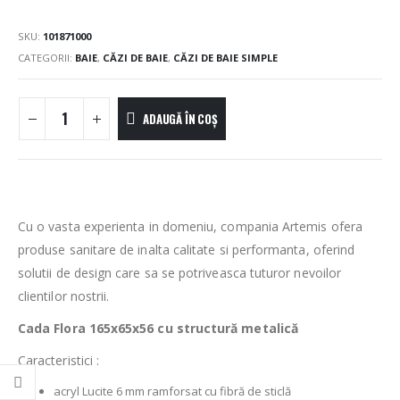
SKU:
101871000
CATEGORII:
BAIE
,
CĂZI DE BAIE
,
CĂZI DE BAIE SIMPLE
ADAUGĂ ÎN COȘ
Cu o vasta experienta in domeniu, compania Artemis ofera
produse sanitare de inalta calitate si performanta, oferind
solutii de design care sa se potriveasca tuturor nevoilor
clientilor nostrii.
Cada Flora 165x65x56 cu structură metalică
Caracteristici :
acryl Lucite 6 mm ramforsat cu fibră de sticlă