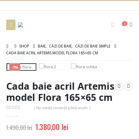
0
SHOP
BAIE
,
CĂZI DE BAIE
,
CĂZI DE BAIE SIMPLE
CADA BAIE ACRIL ARTEMIS MODEL FLORA 165×65 CM
-7%
Cada baie acril Artemis
model Flora 165×65 cm
( Nu există recenzii până acum. )
0
out of 5
1.380,00
lei
1.490,00
lei