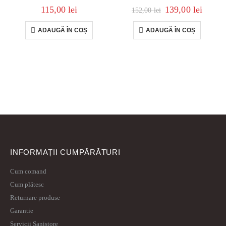
115,00
lei
139,00
lei
152,00
lei
ADAUGĂ ÎN COȘ
ADAUGĂ ÎN COȘ
INFORMAȚII CUMPĂRĂTURI
Cum comand
Cum plătesc
Returnare produse
Garantie
Servicii Sanistore