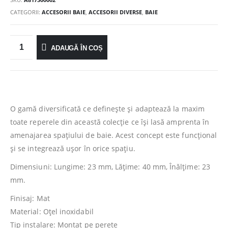
CATEGORII:
ACCESORII BAIE
,
ACCESORII DIVERSE
,
BAIE
ADAUGĂ ÎN COȘ
O gamă diversificată ce definește și adaptează la maxim
toate reperele din această colecție ce își lasă amprenta în
amenajarea spațiului de baie. Acest concept este funcțional
și se integrează ușor în orice spațiu.
Dimensiuni: Lungime: 23 mm, Lăţime: 40 mm, Înălţime: 23
mm.
Finisaj: Mat
Material: Oţel inoxidabil
Tip instalare: Montat pe perete