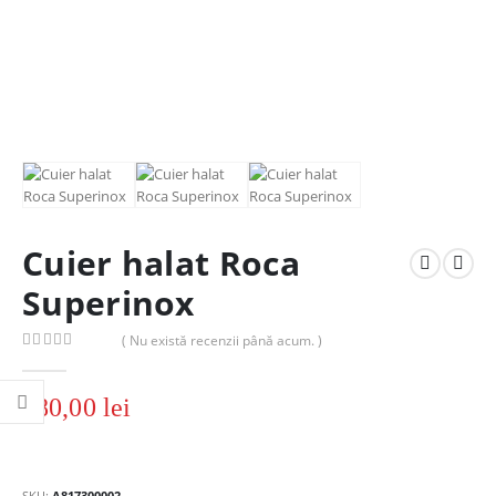
Cuier halat Roca
Superinox
( Nu există recenzii până acum. )
0
out of 5
180,00
lei
SKU:
A817300002