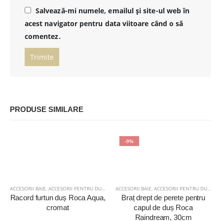
Salvează-mi numele, emailul și site-ul web în
acest navigator pentru data viitoare când o să
comentez.
PRODUSE SIMILARE
-9%
ACCESORII BAIE
,
ACCESORII PENTRU DUȘ
,
BAIE
ACCESORII BAIE
,
ACCESORII PENTRU DUȘ
,
BAI
Racord furtun duș Roca Aqua,
Braț drept de perete pentru
cromat
capul de duș Roca
Raindream, 30cm