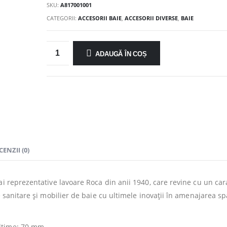
SKU:
A817001001
CATEGORII:
ACCESORII BAIE
,
ACCESORII DIVERSE
,
BAIE
ADAUGĂ ÎN COȘ
CENZII (0)
ai reprezentative lavoare Roca din anii 1940, care revine cu un car
e sanitare și mobilier de baie cu ultimele inovații în amenajarea sp
lţime: 70 mm.