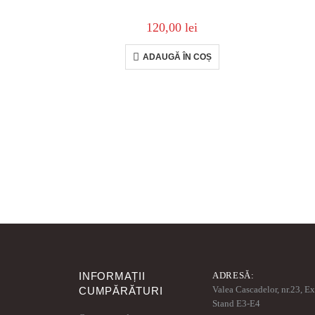
120,00
lei
ADAUGĂ ÎN COȘ
INFORMAȚII
ADRESĂ:
Valea Cascadelor, nr.23, E
CUMPĂRĂTURI
Stand E3-E4