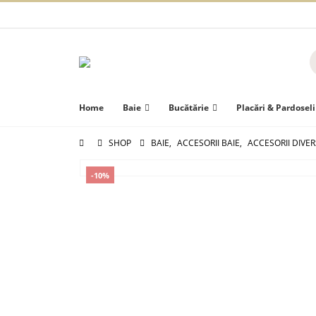
Home
Baie
Bucătărie
Placări & Pardoseli
SHOP
BAIE
,
ACCESORII BAIE
,
ACCESORII DIVE
-10%