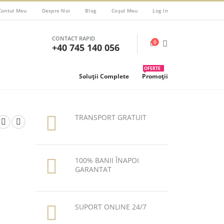
Contul Meu
Despre Noi
Blog
Coșul Meu
Log In
CONTACT RAPID
0
+40 745 140 056
OFERTE
Soluții Complete
Promoții
TRANSPORT GRATUIT
100% BANII ÎNAPOI
GARANTAT
SUPORT ONLINE 24/7