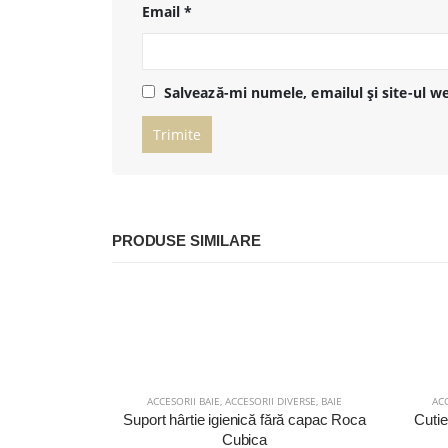
Email
*
Salvează-mi numele, emailul și site-ul w
PRODUSE SIMILARE
ACCESORII BAIE
,
ACCESORII DIVERSE
,
BAIE
ACC
Suport hârtie igienică fără capac Roca
Cutie
Cubica