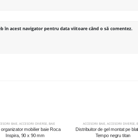
eb în acest navigator pentru data viitoare când o să comentez.
ESORII BAIE
,
ACCESORII DIVERSE
,
BAIE
ACCESORII BAIE
,
ACCESORII DIVERSE
,
 organizator mobilier baie Roca
Distribuitor de gel montat pe bl
Inspira, 90 x 90 mm
Tempo negru titan