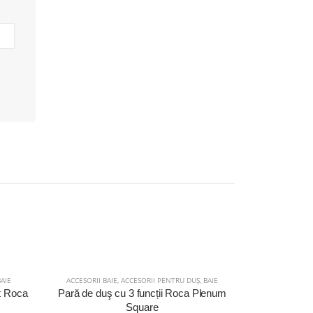
BAIE
ACCESORII BAIE
,
ACCESORII PENTRU DUȘ
,
BAIE
at Roca
Pară de duş cu 3 funcții Roca Plenum
Square