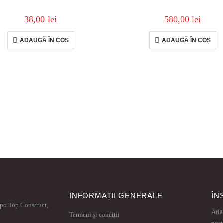
38,00
lei
580,00
lei
ADAUGĂ ÎN COȘ
ADAUGĂ ÎN COȘ
INFORMAȚII GENERALE
ÎN
xpo Top Construct,
Află
Termeni și condiții
nost