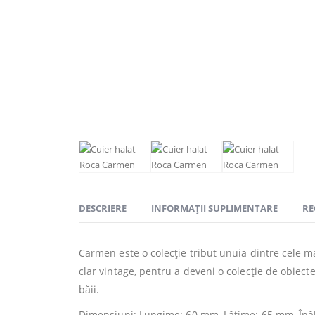
DESCRIERE
INFORMAȚII SUPLIMENTARE
RE
Carmen este o colecție tribut unuia dintre cele m
clar vintage, pentru a deveni o colecție de obiect
băii.
Dimensiuni: Lungime: 60 mm, Lăţime: 65 mm, Înă