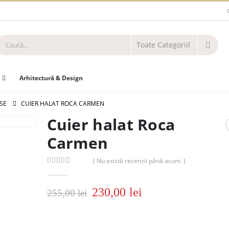
Arhitectură & Design
RSE
CUIER HALAT ROCA CARMEN
Cuier halat Roca
Carmen
( Nu există recenzii până acum. )
0
out of 5
230,00
lei
255,00
lei