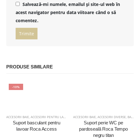
Salvează-mi numele, emailul și site-ul web în
acest navigator pentru data viitoare când o să
comentez.
PRODUSE SIMILARE
-10%
ACCESORII BAIE
,
ACCESORII PENTRU LAVOAR
,
BAIE
ACCESORII BAIE
,
ACCESORII DIVERSE
,
BAIE
Suport basculant pentru
Suport perie WC pe
lavoar Roca Access
pardoseală Roca Tempo
negru titan