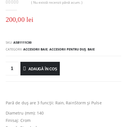
( Nu există recenzii până acum. )
0
out of 5
200,00
lei
SKU:
A5B1111C00
CATEGORII:
ACCESORII BAIE
,
ACCESORII PENTRU DUȘ
,
BAIE
ADAUGĂ ÎN COȘ
Pară de duş are 3 funcții: Rain, RainStorm și Pulse
Diametru (mm): 140
Finisaj: Crom