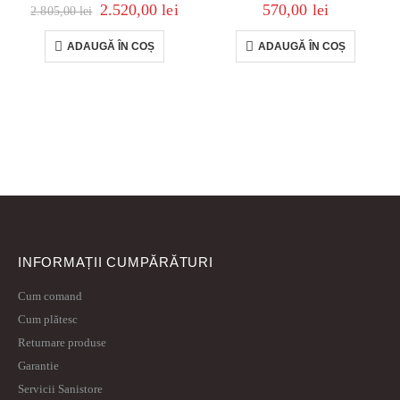
2.520,00
lei
570,00
lei
2.805,00
lei
ADAUGĂ ÎN COȘ
ADAUGĂ ÎN COȘ
INFORMAȚII CUMPĂRĂTURI
Cum comand
Cum plătesc
Returnare produse
Garantie
Servicii Sanistore