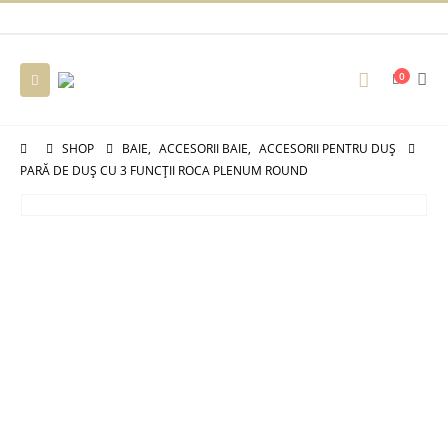
0
SHOP
BAIE
,
ACCESORII BAIE
,
ACCESORII PENTRU DUȘ
PARĂ DE DUŞ CU 3 FUNCȚII ROCA PLENUM ROUND