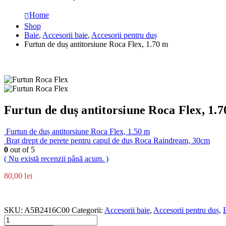
Home
Shop
Baie
,
Accesorii baie
,
Accesorii pentru duș
Furtun de duș antitorsiune Roca Flex, 1.70 m
Furtun de duș antitorsiune Roca Flex, 1.
Furtun de duș antitorsiune Roca Flex, 1.50 m
Braț drept de perete pentru capul de duș Roca Raindream, 30cm
0
out of 5
( Nu există recenzii până acum. )
80,00
lei
SKU:
A5B2416C00
Categorii:
Accesorii baie
,
Accesorii pentru duș
,