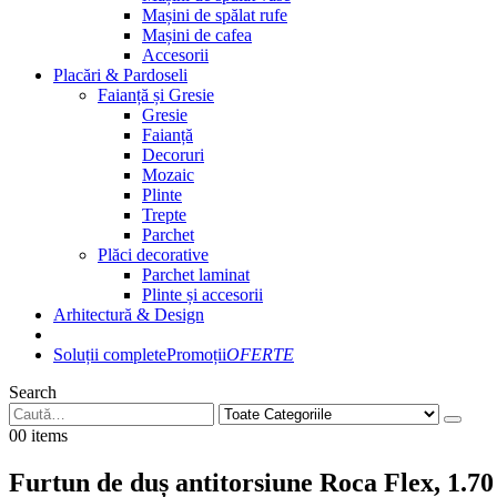
Mașini de spălat rufe
Mașini de cafea
Accesorii
Placări & Pardoseli
Faianță și Gresie
Gresie
Faianță
Decoruri
Mozaic
Plinte
Trepte
Parchet
Plăci decorative
Parchet laminat
Plinte și accesorii
Arhitectură & Design
Soluții complete
Promoții
OFERTE
Search
0
0 items
Furtun de duș antitorsiune Roca Flex, 1.7