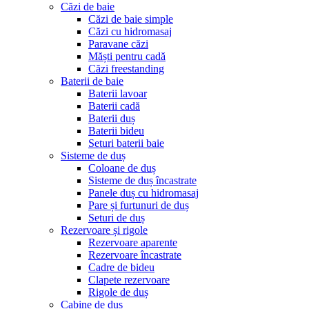
Căzi de baie
Căzi de baie simple
Căzi cu hidromasaj
Paravane căzi
Măști pentru cadă
Căzi freestanding
Baterii de baie
Baterii lavoar
Baterii cadă
Baterii duș
Baterii bideu
Seturi baterii baie
Sisteme de duș
Coloane de duș
Sisteme de duș încastrate
Panele duș cu hidromasaj
Pare și furtunuri de duș
Seturi de duș
Rezervoare și rigole
Rezervoare aparente
Rezervoare încastrate
Cadre de bideu
Clapete rezervoare
Rigole de duș
Cabine de duș