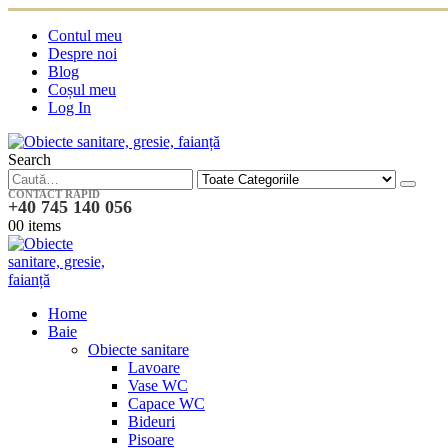
Contul meu
Despre noi
Blog
Coșul meu
Log In
Search
CONTACT RAPID
+40 745 140 056
0
0 items
Home
Baie
Obiecte sanitare
Lavoare
Vase WC
Capace WC
Bideuri
Pisoare