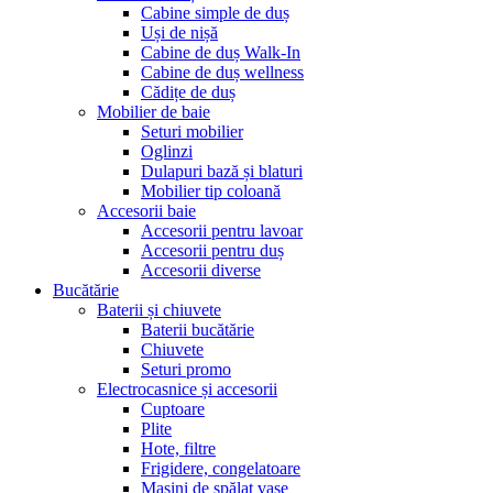
Cabine simple de duș
Uși de nișă
Cabine de duș Walk-In
Cabine de duș wellness
Cădițe de duș
Mobilier de baie
Seturi mobilier
Oglinzi
Dulapuri bază și blaturi
Mobilier tip coloană
Accesorii baie
Accesorii pentru lavoar
Accesorii pentru duș
Accesorii diverse
Bucătărie
Baterii și chiuvete
Baterii bucătărie
Chiuvete
Seturi promo
Electrocasnice și accesorii
Cuptoare
Plite
Hote, filtre
Frigidere, congelatoare
Mașini de spălat vase