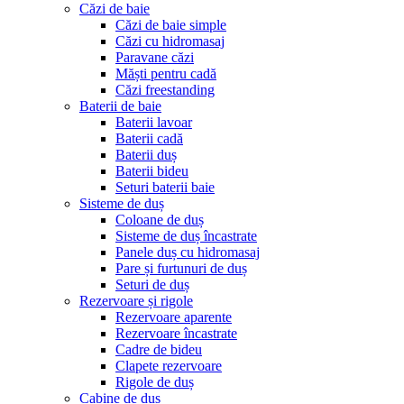
Căzi de baie
Căzi de baie simple
Căzi cu hidromasaj
Paravane căzi
Măști pentru cadă
Căzi freestanding
Baterii de baie
Baterii lavoar
Baterii cadă
Baterii duș
Baterii bideu
Seturi baterii baie
Sisteme de duș
Coloane de duș
Sisteme de duș încastrate
Panele duș cu hidromasaj
Pare și furtunuri de duș
Seturi de duș
Rezervoare și rigole
Rezervoare aparente
Rezervoare încastrate
Cadre de bideu
Clapete rezervoare
Rigole de duș
Cabine de duș