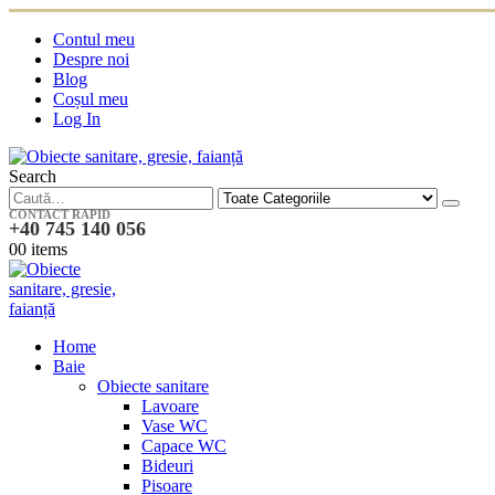
Contul meu
Despre noi
Blog
Coșul meu
Log In
Search
CONTACT RAPID
+40 745 140 056
0
0 items
Home
Baie
Obiecte sanitare
Lavoare
Vase WC
Capace WC
Bideuri
Pisoare