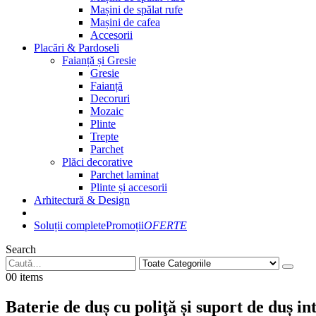
Mașini de spălat rufe
Mașini de cafea
Accesorii
Placări & Pardoseli
Faianță și Gresie
Gresie
Faianță
Decoruri
Mozaic
Plinte
Trepte
Parchet
Plăci decorative
Parchet laminat
Plinte și accesorii
Arhitectură & Design
Soluții complete
Promoții
OFERTE
Search
0
0 items
Baterie de duș cu poliţă și suport de duș i