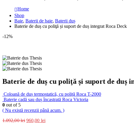
Home
Shop
Baie
,
Baterii de baie
,
Baterii duș
Baterie de duș cu poliţă și suport de duș integrat Roca Deck
-12%
Baterie de duș cu poliţă și suport de duș 
Coloană de duș termostatică, cu poliță Roca T-2000
Baterie cadă sau duș încastrată Roca Victoria
0
out of 5
( Nu există recenzii până acum. )
1.092,00
lei
960,00
lei