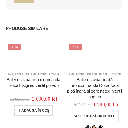
PRODUSE SIMILARE
-25%
-10%
BAIE
,
BATERII DE BAIE
,
BATERII LAVOAR
BAIE
,
BATERII DE BAIE
,
BATERII LAVOAR
Baterie lavoar monocomanda
Baterie lavoar înaltă
Roca Insignia, ventil pop-up
monocomandă Roca Naia
pipă înaltă și corp neted, ventil
pop-up
2.090,00
lei
2.780,00
lei
1.790,00
lei
1.995,00
lei
ADAUGĂ ÎN COȘ
SELECTEAZĂ OPȚIUNILE