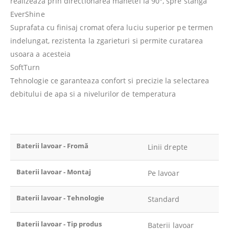
realizeaza prin directionarea manetei la 90°, spre stanga
EverShine
Suprafata cu finisaj cromat ofera luciu superior pe termen
indelungat, rezistenta la zgarieturi si permite curatarea
usoara a acesteia
SoftTurn
Tehnologie ce garanteaza confort si precizie la selectarea
debitului de apa si a nivelurilor de temperatura
Baterii lavoar - Fromă
Linii drepte
Baterii lavoar - Montaj
Pe lavoar
Baterii lavoar - Tehnologie
Standard
Baterii lavoar - Tip produs
Baterii lavoar