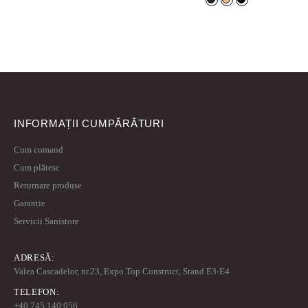
INFORMAȚII CUMPĂRĂTURI
Cum comand
Cum plătesc
Returnare produse
Garantie
Servicii Sanistore
ADRESĂ:
Valea Cascadelor, nr.23, Expo Top Construct, Stand E3-E4
TELEFON:
+40 745 140 056