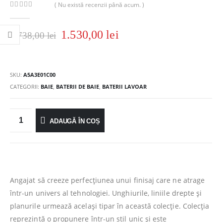
( Nu există recenzii până acum. )
0
out of 5
1.530,00
lei
1.738,00
lei
SKU:
A5A3E01C00
CATEGORII:
BAIE
,
BATERII DE BAIE
,
BATERII LAVOAR
ADAUGĂ ÎN COȘ
Angajat să creeze perfecţiunea unui finisaj care ne atrage
într-un univers al tehnologiei. Unghiurile, liniile drepte şi
planurile urmează acelaşi tipar în această colecţie. Colecţia
reprezintă o propunere într-un stil unic şi este