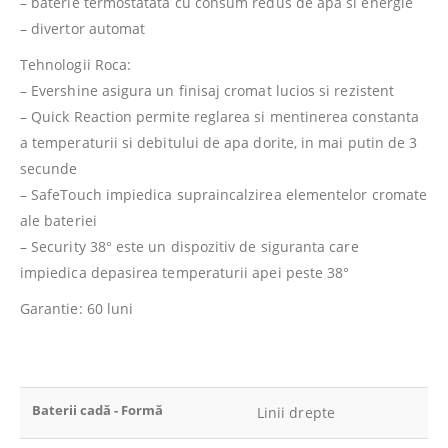
– baterie termostatata cu consum redus de apa si energie
– divertor automat
Tehnologii Roca:
– Evershine asigura un finisaj cromat lucios si rezistent
– Quick Reaction permite reglarea si mentinerea constanta
a temperaturii si debitului de apa dorite, in mai putin de 3
secunde
– SafeTouch impiedica supraincalzirea elementelor cromate
ale bateriei
– Security 38° este un dispozitiv de siguranta care
impiedica depasirea temperaturii apei peste 38°
Garantie: 60 luni
Baterii cadă - Formă
Linii drepte