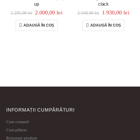
up
clack
2.000,00
lei
1.930,00
lei
2.285,00
lei
2.568,00
lei
ADAUGĂ ÎN COȘ
ADAUGĂ ÎN COȘ
INFORMAȚII CUMPĂRĂTURI
Cum comand
Cum plătesc
Returnare produse