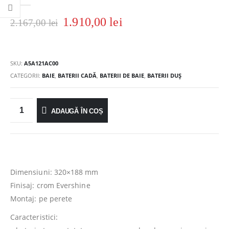
0
out of 5
1.910,00
lei
2.167,00
lei
SKU:
A5A121AC00
CATEGORII:
BAIE
,
BATERII CADĂ
,
BATERII DE BAIE
,
BATERII DUȘ
ADAUGĂ ÎN COȘ
Dimensiuni: 320×188 mm
Finisaj: crom Evershine
Montaj: pe perete
Caracteristici: