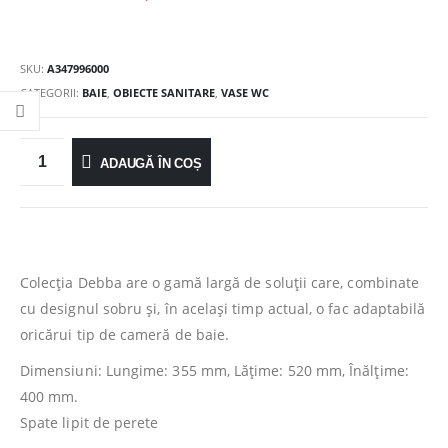
SKU:
A347996000
CATEGORII:
BAIE
,
OBIECTE SANITARE
,
VASE WC
ADAUGĂ ÎN COȘ
Colecția Debba are o gamă largă de soluții care, combinate
cu designul sobru și, în același timp actual, o fac adaptabilă
oricărui tip de cameră de baie.
Dimensiuni: Lungime: 355 mm, Lăţime: 520 mm, Înălţime:
400 mm.
Spate lipit de perete