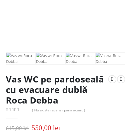
Vas WC pe pardoseală
cu evacuare dublă
Roca Debba
( Nu există recenzii până acum. )
0
out of 5
550,00
lei
615,00
lei