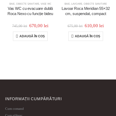
BAIE
,
OBIECTE SANITARE
,
VASE WC
BAIE
,
LAVOARE
,
OBIECTE SANITARE
Vas WC cu evacuare dublă
Lavoar Roca Meridian 55×32
Roca Nexo cu funcție bideu
cm, suspendat, compact
670,00
lei
610,00
lei
745,00
lei
675,00
lei
ADAUGĂ ÎN COȘ
ADAUGĂ ÎN COȘ
INFORMAȚII CUMPĂRĂTURI
Cum comand
Cum plătesc