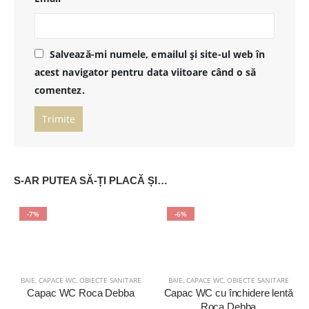
Salvează-mi numele, emailul și site-ul web în
acest navigator pentru data viitoare când o să
comentez.
S-AR PUTEA SĂ-ȚI PLACĂ ȘI…
-7%
-6%
BAIE
,
CAPACE WC
,
OBIECTE SANITARE
BAIE
,
CAPACE WC
,
OBIECTE SANITARE
Capac WC Roca Debba
Capac WC cu închidere lentă
Roca Debba