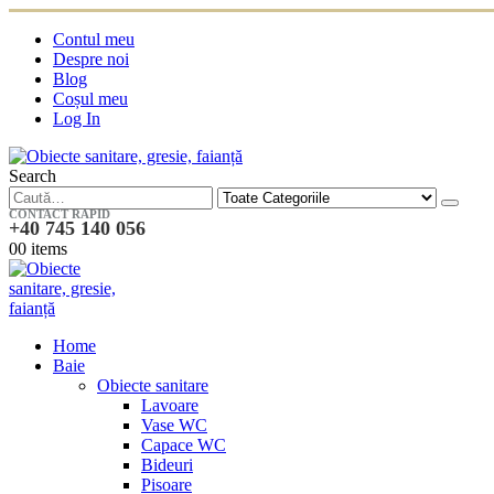
Contul meu
Despre noi
Blog
Coșul meu
Log In
Search
CONTACT RAPID
+40 745 140 056
0
0 items
Home
Baie
Obiecte sanitare
Lavoare
Vase WC
Capace WC
Bideuri
Pisoare