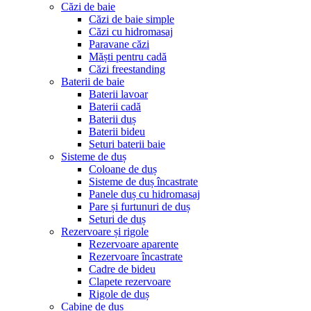
Căzi de baie
Căzi de baie simple
Căzi cu hidromasaj
Paravane căzi
Măști pentru cadă
Căzi freestanding
Baterii de baie
Baterii lavoar
Baterii cadă
Baterii duș
Baterii bideu
Seturi baterii baie
Sisteme de duș
Coloane de duș
Sisteme de duș încastrate
Panele duș cu hidromasaj
Pare și furtunuri de duș
Seturi de duș
Rezervoare și rigole
Rezervoare aparente
Rezervoare încastrate
Cadre de bideu
Clapete rezervoare
Rigole de duș
Cabine de duș