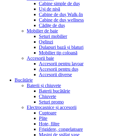
Cabine simple de duș
Uși de nișă
Cabine de duș Walk-In
Cabine de duș wellness
Cădițe de duș
Mobilier de baie
Seturi mobilier
Oglinzi
Dulapuri bază și blaturi
Mobilier tip coloană
Accesorii baie
Accesorii pentru lavoar
Accesorii pentru duș
Accesorii diverse
Bucătărie
Baterii și chiuvete
Baterii bucătărie
Chiuvete
Seturi promo
Electrocasnice și accesorii
Cuptoare
Plite
Hote, filtre
Frigidere, congelatoare
Mașini de spălat vase