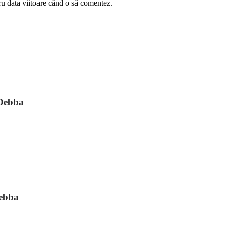
ru data viitoare când o să comentez.
 Debba
Debba