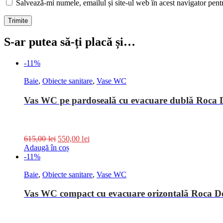
Salvează-mi numele, emailul și site-ul web în acest navigator pent
S-ar putea să-ți placă și…
-11%
Baie
,
Obiecte sanitare
,
Vase WC
Vas WC pe pardoseală cu evacuare dublă Roca
615,00
lei
550,00
lei
Adaugă în coș
-11%
Baie
,
Obiecte sanitare
,
Vase WC
Vas WC compact cu evacuare orizontală Roca 