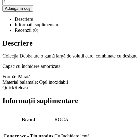
Adaugă în coș
Descriere
Informații suplimentare
Recenzii (0)
Descriere
Colecția Debba are o gamă largă de soluții care, combinate cu designul 
Capac cu închidere amortizată
Formă: Pătrată
Material balamale: Oţel inoxidabil
QuickRelease
Informații suplimentare
Brand
ROCA
Capace wc - Tip produs
Cu închidere lentă