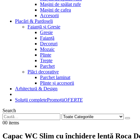
Mașini de spălat rufe
Mașini de cafea
Accesorii
Placări & Pardoseli
Faianță și Gresie
Gresie
Faianță
Decoruri
Mozaic
Plinte
Trepte
Parchet
Plăci decorative
Parchet laminat
Plinte și accesorii
Arhitectură & Design
Soluții complete
Promoții
OFERTE
Search
0
0 items
Capac WC Slim cu închidere lentă Roca D