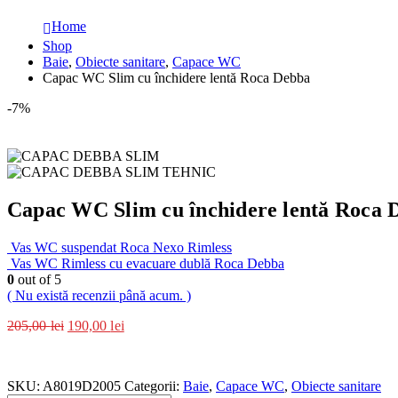
Home
Shop
Baie
,
Obiecte sanitare
,
Capace WC
Capac WC Slim cu închidere lentă Roca Debba
-7%
Capac WC Slim cu închidere lentă Roca 
Vas WC suspendat Roca Nexo Rimless
Vas WC Rimless cu evacuare dublă Roca Debba
0
out of 5
( Nu există recenzii până acum. )
205,00
lei
190,00
lei
SKU:
A8019D2005
Categorii:
Baie
,
Capace WC
,
Obiecte sanitare