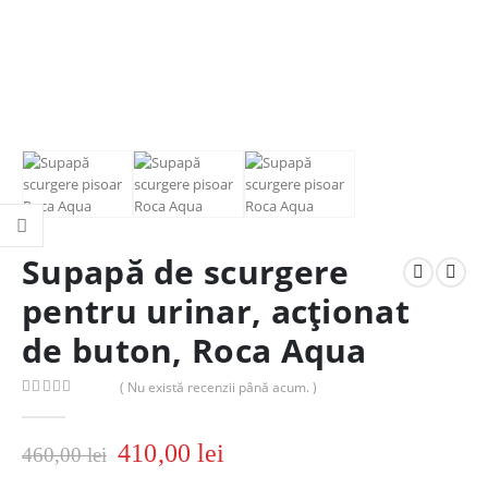
Supapă de scurgere
pentru urinar, acționat
de buton, Roca Aqua
( Nu există recenzii până acum. )
0
out of 5
410,00
lei
460,00
lei