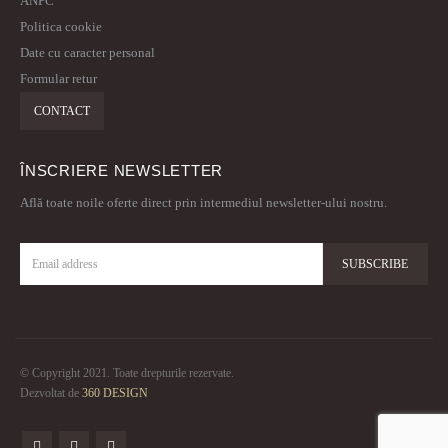
ANPC
Politica cookie
Date cu caracter personal
Formular retur
CONTACT
ÎNSCRIERE NEWSLETTER
Află toate noile oferte direct prin intermediul newsletter-ului nostru.
© Copyright 2021. Toate drepturile rezervate.
Dezvoltat de
360 DESIGN