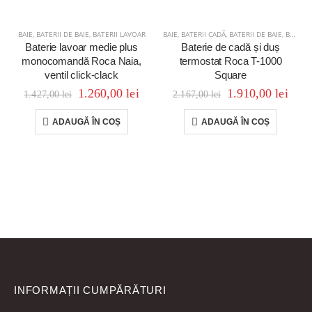
BAIE
,
BATERII DE BAIE
,
BATERII LAVOAR
BAIE
,
BATERII CADĂ
,
BATERII DE BAIE
,
BATERII DUȘ
Baterie lavoar medie plus
Baterie de cadă și duș
monocomandă Roca Naia,
termostat Roca T-1000
ventil click-clack
Square
1.260,00
lei
1.910,00
lei
1.427,00
lei
2.167,00
lei
ADAUGĂ ÎN COȘ
ADAUGĂ ÎN COȘ
INFORMAȚII CUMPĂRĂTURI