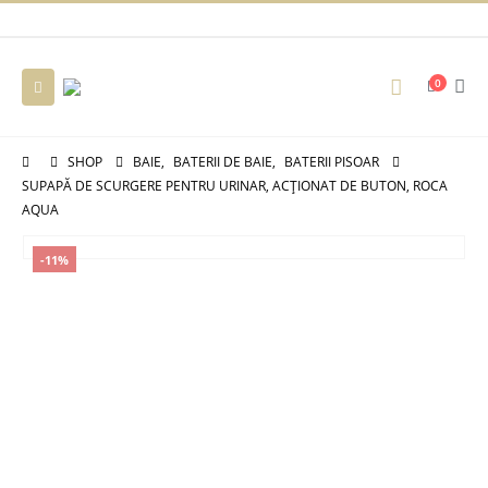
0
SHOP
BAIE
,
BATERII DE BAIE
,
BATERII PISOAR
SUPAPĂ DE SCURGERE PENTRU URINAR, ACȚIONAT DE BUTON, ROCA
AQUA
-11%