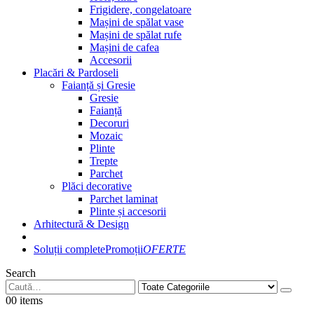
Frigidere, congelatoare
Mașini de spălat vase
Mașini de spălat rufe
Mașini de cafea
Accesorii
Placări & Pardoseli
Faianță și Gresie
Gresie
Faianță
Decoruri
Mozaic
Plinte
Trepte
Parchet
Plăci decorative
Parchet laminat
Plinte și accesorii
Arhitectură & Design
Soluții complete
Promoții
OFERTE
Search
0
0 items