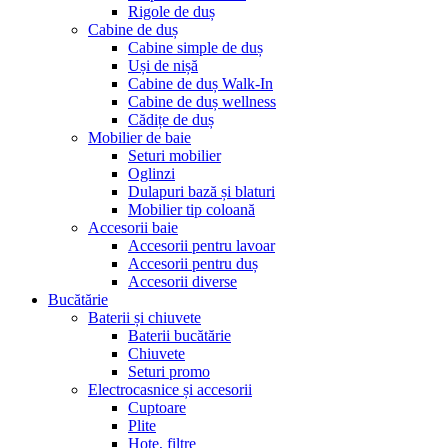
Rigole de duș
Cabine de duș
Cabine simple de duș
Uși de nișă
Cabine de duș Walk-In
Cabine de duș wellness
Cădițe de duș
Mobilier de baie
Seturi mobilier
Oglinzi
Dulapuri bază și blaturi
Mobilier tip coloană
Accesorii baie
Accesorii pentru lavoar
Accesorii pentru duș
Accesorii diverse
Bucătărie
Baterii și chiuvete
Baterii bucătărie
Chiuvete
Seturi promo
Electrocasnice și accesorii
Cuptoare
Plite
Hote, filtre