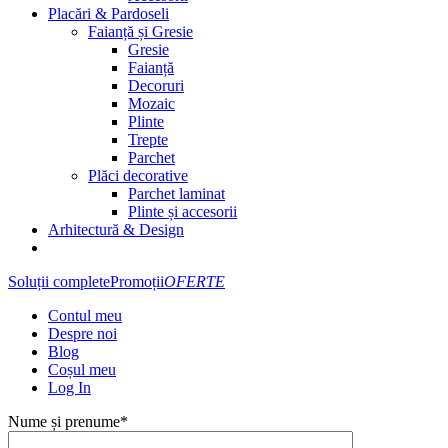
Placări & Pardoseli
Faianță și Gresie
Gresie
Faianță
Decoruri
Mozaic
Plinte
Trepte
Parchet
Plăci decorative
Parchet laminat
Plinte și accesorii
Arhitectură & Design
Soluții complete
Promoții
OFERTE
Contul meu
Despre noi
Blog
Coșul meu
Log In
Nume și prenume*