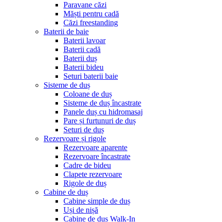
Paravane căzi
Măști pentru cadă
Căzi freestanding
Baterii de baie
Baterii lavoar
Baterii cadă
Baterii duș
Baterii bideu
Seturi baterii baie
Sisteme de duș
Coloane de duș
Sisteme de duș încastrate
Panele duș cu hidromasaj
Pare și furtunuri de duș
Seturi de duș
Rezervoare și rigole
Rezervoare aparente
Rezervoare încastrate
Cadre de bideu
Clapete rezervoare
Rigole de duș
Cabine de duș
Cabine simple de duș
Uși de nișă
Cabine de duș Walk-In