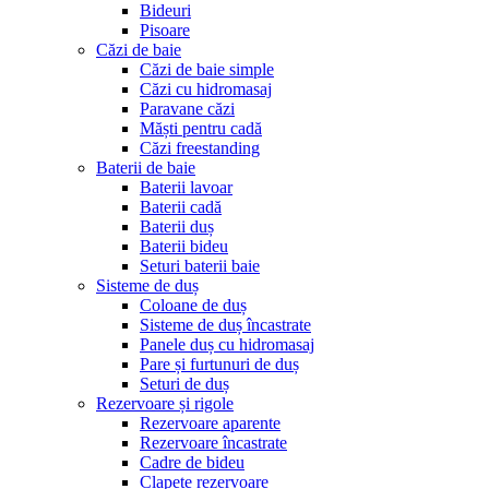
Bideuri
Pisoare
Căzi de baie
Căzi de baie simple
Căzi cu hidromasaj
Paravane căzi
Măști pentru cadă
Căzi freestanding
Baterii de baie
Baterii lavoar
Baterii cadă
Baterii duș
Baterii bideu
Seturi baterii baie
Sisteme de duș
Coloane de duș
Sisteme de duș încastrate
Panele duș cu hidromasaj
Pare și furtunuri de duș
Seturi de duș
Rezervoare și rigole
Rezervoare aparente
Rezervoare încastrate
Cadre de bideu
Clapete rezervoare