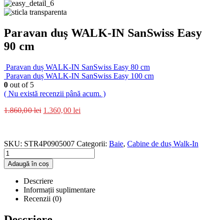
Paravan duș WALK-IN SanSwiss Easy
90 cm
Paravan duș WALK-IN SanSwiss Easy 80 cm
Paravan duș WALK-IN SanSwiss Easy 100 cm
0
out of 5
( Nu există recenzii până acum. )
1.860,00
lei
1.360,00
lei
SKU:
STR4P0905007
Categorii:
Baie
,
Cabine de duș Walk-In
Adaugă în coș
Descriere
Informații suplimentare
Recenzii (0)
Descriere