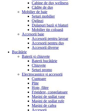
Cabine de duș wellness
Cădițe de duș
Mobilier de baie
Seturi mobilier
Oglinzi
Dulapuri bază și blaturi
Mobilier tip coloană
Accesorii baie
Accesorii pentru lavoar
Accesorii pentru duș
Accesorii diverse
Bucătărie
Baterii și chiuvete
Baterii bucătărie
Chiuvete
Seturi promo
Electrocasnice și accesorii
Cuptoare
Plite
Hote, filtre
Frigidere, congelatoare
Mașini de spălat vase
Mașini de spălat rufe
Mașini de cafea
Accesorii