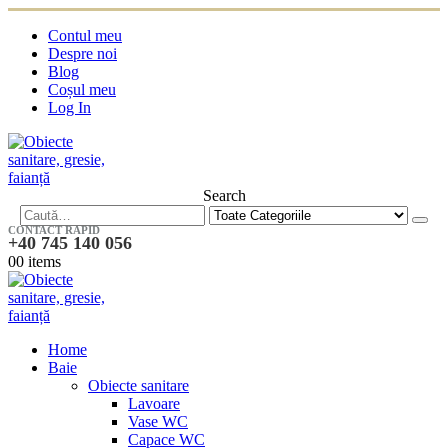
Contul meu
Despre noi
Blog
Coșul meu
Log In
Search
CONTACT RAPID
+40 745 140 056
0
0 items
Home
Baie
Obiecte sanitare
Lavoare
Vase WC
Capace WC