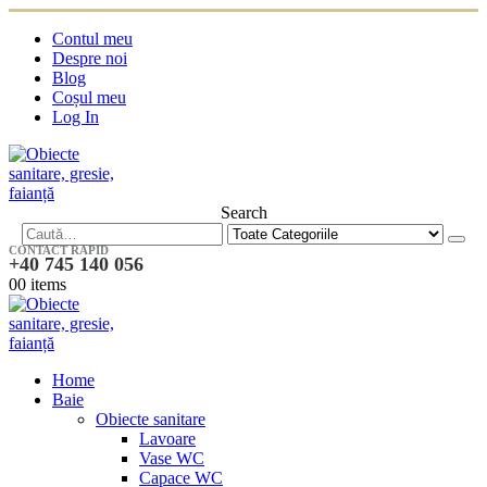
Contul meu
Despre noi
Blog
Coșul meu
Log In
Search
CONTACT RAPID
+40 745 140 056
0
0 items
Home
Baie
Obiecte sanitare
Lavoare
Vase WC
Capace WC