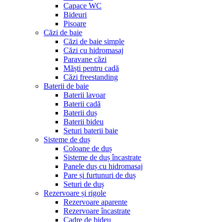
Capace WC
Bideuri
Pisoare
Căzi de baie
Căzi de baie simple
Căzi cu hidromasaj
Paravane căzi
Măști pentru cadă
Căzi freestanding
Baterii de baie
Baterii lavoar
Baterii cadă
Baterii duș
Baterii bideu
Seturi baterii baie
Sisteme de duș
Coloane de duș
Sisteme de duș încastrate
Panele duș cu hidromasaj
Pare și furtunuri de duș
Seturi de duș
Rezervoare și rigole
Rezervoare aparente
Rezervoare încastrate
Cadre de bideu