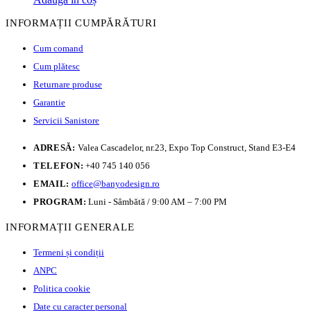
INFORMAȚII CUMPĂRĂTURI
Cum comand
Cum plătesc
Returnare produse
Garantie
Servicii Sanistore
ADRESĂ:
Valea Cascadelor, nr.23, Expo Top Construct, Stand E3-E4
TELEFON:
+40 745 140 056
EMAIL:
office@banyodesign.ro
PROGRAM:
Luni - Sâmbătă / 9:00 AM – 7:00 PM
INFORMAȚII GENERALE
Termeni și condiții
ANPC
Politica cookie
Date cu caracter personal