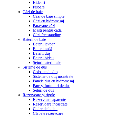
Bideuri
Pisoare
Căzi de baie
Căzi de baie simple
Căzi cu hidromasaj
Paravane căzi
Măști pentru cadă
Căzi freestanding
Baterii de baie
Baterii lavoar
Baterii cadă
Baterii duș
Baterii bideu
Seturi baterii baie
Sisteme de duș
Coloane de duș
Sisteme de duș încastrate
Panele duș cu hidromasaj
Pare și furtunuri de duș
Seturi de duș
Rezervoare și rigole
Rezervoare aparente
Rezervoare încastrate
Cadre de bideu
Clapete rezervoare