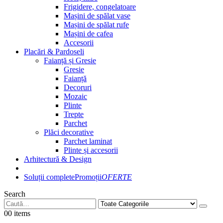
Frigidere, congelatoare
Mașini de spălat vase
Mașini de spălat rufe
Mașini de cafea
Accesorii
Placări & Pardoseli
Faianță și Gresie
Gresie
Faianță
Decoruri
Mozaic
Plinte
Trepte
Parchet
Plăci decorative
Parchet laminat
Plinte și accesorii
Arhitectură & Design
Soluții complete
Promoții
OFERTE
Search
0
0 items