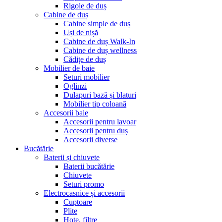
Rigole de duș
Cabine de duș
Cabine simple de duș
Uși de nișă
Cabine de duș Walk-In
Cabine de duș wellness
Cădițe de duș
Mobilier de baie
Seturi mobilier
Oglinzi
Dulapuri bază și blaturi
Mobilier tip coloană
Accesorii baie
Accesorii pentru lavoar
Accesorii pentru duș
Accesorii diverse
Bucătărie
Baterii și chiuvete
Baterii bucătărie
Chiuvete
Seturi promo
Electrocasnice și accesorii
Cuptoare
Plite
Hote, filtre