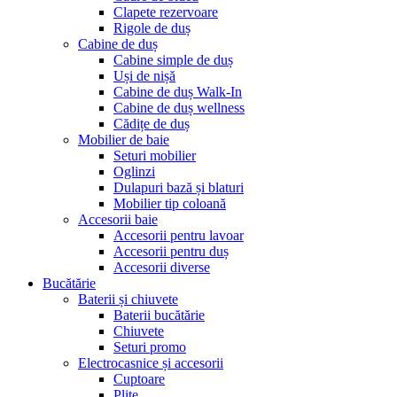
Clapete rezervoare
Rigole de duș
Cabine de duș
Cabine simple de duș
Uși de nișă
Cabine de duș Walk-In
Cabine de duș wellness
Cădițe de duș
Mobilier de baie
Seturi mobilier
Oglinzi
Dulapuri bază și blaturi
Mobilier tip coloană
Accesorii baie
Accesorii pentru lavoar
Accesorii pentru duș
Accesorii diverse
Bucătărie
Baterii și chiuvete
Baterii bucătărie
Chiuvete
Seturi promo
Electrocasnice și accesorii
Cuptoare
Plite