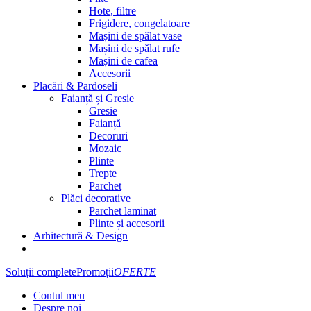
Hote, filtre
Frigidere, congelatoare
Mașini de spălat vase
Mașini de spălat rufe
Mașini de cafea
Accesorii
Placări & Pardoseli
Faianță și Gresie
Gresie
Faianță
Decoruri
Mozaic
Plinte
Trepte
Parchet
Plăci decorative
Parchet laminat
Plinte și accesorii
Arhitectură & Design
Soluții complete
Promoții
OFERTE
Contul meu
Despre noi