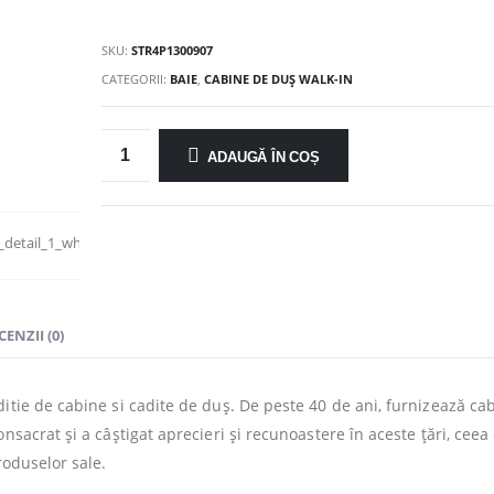
SKU:
STR4P1300907
CATEGORII:
BAIE
,
CABINE DE DUȘ WALK-IN
ADAUGĂ ÎN COȘ
CENZII (0)
itie de cabine si cadite de duș. De peste 40 de ani, furnizează cab
nsacrat și a câștigat aprecieri și recunoastere în aceste țări, ceea
roduselor sale.