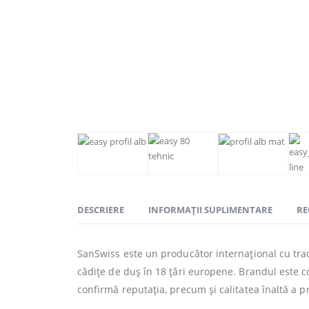
DESCRIERE
INFORMAȚII SUPLIMENTARE
RE
SanSwiss este un producător internațional cu trad
cădițe de duș în 18 țări europene. Brandul este co
confirmă reputația, precum și calitatea înaltă a p