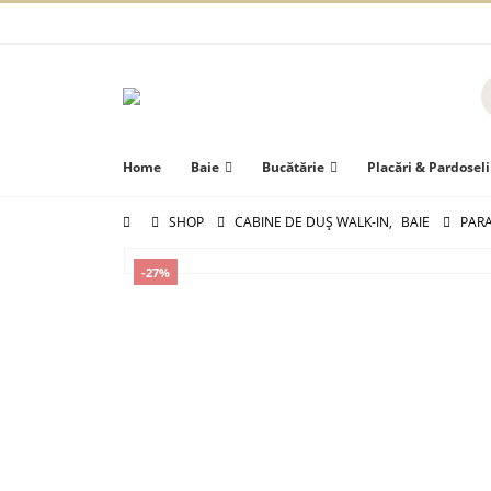
Home
Baie
Bucătărie
Placări & Pardoseli
SHOP
CABINE DE DUȘ WALK-IN
,
BAIE
PARA
-27%