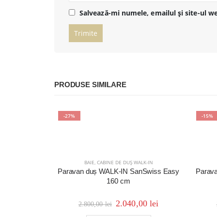
Salvează-mi numele, emailul și site-ul w
PRODUSE SIMILARE
-27%
-15%
BAIE
,
CABINE DE DUȘ WALK-IN
Paravan duș WALK-IN SanSwiss Easy
Parav
160 cm
2.040,00
lei
2.800,00
lei