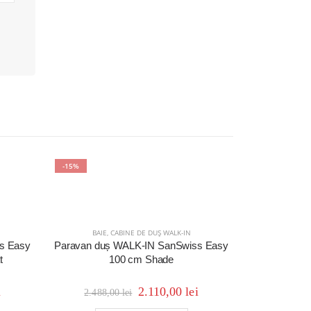
-15%
-15%
BAIE
,
CABINE DE DUȘ WALK-IN
s Easy
Paravan duș WALK-IN SanSwiss Easy
t
100 cm Shade
i
2.110,00
lei
2.488,00
lei