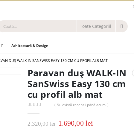
Arhitectură & Design
VAN DUȘ WALK-IN SANSWISS EASY 130 CM CU PROFIL ALB MAT
Paravan duș WALK-IN
SanSwiss Easy 130 cm
cu profil alb mat
( Nu există recenzii până acum. )
0
out of 5
1.690,00
lei
2.320,00
lei