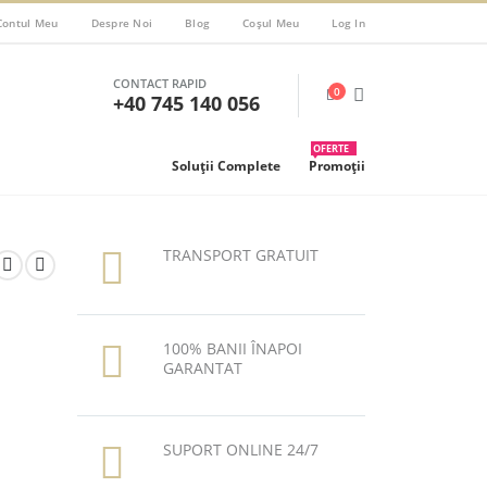
Contul Meu
Despre Noi
Blog
Coșul Meu
Log In
CONTACT RAPID
0
+40 745 140 056
OFERTE
Soluții Complete
Promoții
TRANSPORT GRATUIT
100% BANII ÎNAPOI
GARANTAT
SUPORT ONLINE 24/7