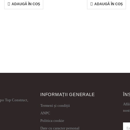
ADAUGĂ ÎN COȘ
ADAUGĂ ÎN COȘ
INFORMAȚII GENERALE
ÎN
xpo Top Construct,
Află
Termeni și condiții
nost
ANPC
Politica cookie
Date cu caracter personal