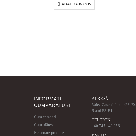
ADAUGĂ ÎN COȘ
INFORMAȚII
ADRESĂ:
Valea Cascadelor, nr.23, E
CUMPĂRĂTURI
Stand E3-E4
Cum comand
TELEFON:
Cum plătesc
+40 745 140 056
Returnare produse
EMAIL: