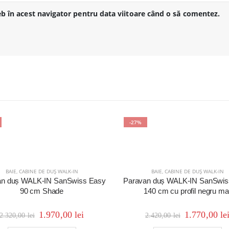
eb în acest navigator pentru data viitoare când o să comentez.
-27%
BAIE
,
CABINE DE DUȘ WALK-IN
BAIE
,
CABINE DE DUȘ WALK-IN
an duș WALK-IN SanSwiss Easy
Paravan duș WALK-IN SanSwis
90 cm Shade
140 cm cu profil negru ma
1.970,00
lei
1.770,00
le
2.320,00
lei
2.420,00
lei