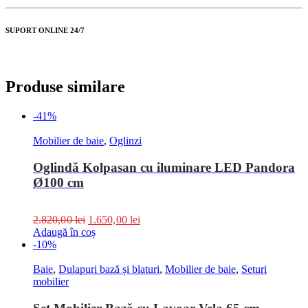
SUPORT ONLINE 24/7
Produse similare
-41%
Mobilier de baie
,
Oglinzi
Oglindă Kolpasan cu iluminare LED Pandora
Ø100 cm
2.820,00
lei
1.650,00
lei
Adaugă în coș
-10%
Baie
,
Dulapuri bază și blaturi
,
Mobilier de baie
,
Seturi
mobilier