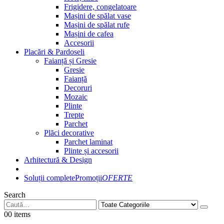
Frigidere, congelatoare
Mașini de spălat vase
Mașini de spălat rufe
Mașini de cafea
Accesorii
Placări & Pardoseli
Faianță și Gresie
Gresie
Faianță
Decoruri
Mozaic
Plinte
Trepte
Parchet
Plăci decorative
Parchet laminat
Plinte și accesorii
Arhitectură & Design
Soluții complete
Promoții
OFERTE
Search
0
0 items