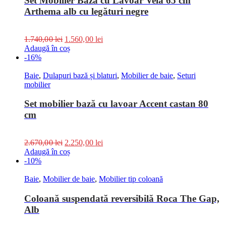
Set Mobilier Bază cu Lavoar Vela 65 cm
Arthema alb cu legături negre
1.740,00
lei
1.560,00
lei
Adaugă în coș
-16%
Baie
,
Dulapuri bază și blaturi
,
Mobilier de baie
,
Seturi
mobilier
Set mobilier bază cu lavoar Accent castan 80
cm
2.670,00
lei
2.250,00
lei
Adaugă în coș
-10%
Baie
,
Mobilier de baie
,
Mobilier tip coloană
Coloană suspendată reversibilă Roca The Gap,
Alb