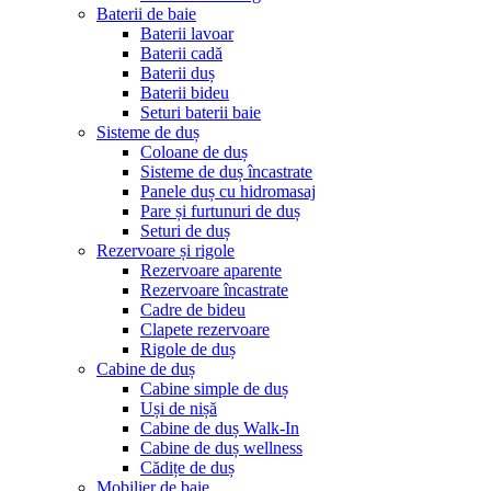
Baterii de baie
Baterii lavoar
Baterii cadă
Baterii duș
Baterii bideu
Seturi baterii baie
Sisteme de duș
Coloane de duș
Sisteme de duș încastrate
Panele duș cu hidromasaj
Pare și furtunuri de duș
Seturi de duș
Rezervoare și rigole
Rezervoare aparente
Rezervoare încastrate
Cadre de bideu
Clapete rezervoare
Rigole de duș
Cabine de duș
Cabine simple de duș
Uși de nișă
Cabine de duș Walk-In
Cabine de duș wellness
Cădițe de duș
Mobilier de baie