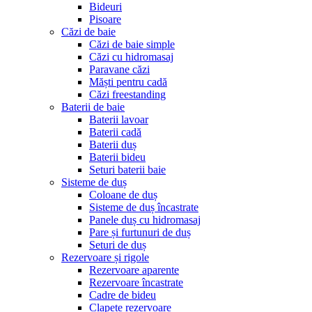
Bideuri
Pisoare
Căzi de baie
Căzi de baie simple
Căzi cu hidromasaj
Paravane căzi
Măști pentru cadă
Căzi freestanding
Baterii de baie
Baterii lavoar
Baterii cadă
Baterii duș
Baterii bideu
Seturi baterii baie
Sisteme de duș
Coloane de duș
Sisteme de duș încastrate
Panele duș cu hidromasaj
Pare și furtunuri de duș
Seturi de duș
Rezervoare și rigole
Rezervoare aparente
Rezervoare încastrate
Cadre de bideu
Clapete rezervoare