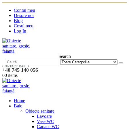
Contul meu
Despre noi
Blog
Coșul meu
Log In
Search
CONTACT RAPID
+40 745 140 056
0
0 items
Home
Baie
Obiecte sanitare
Lavoare
Vase WC
Capace WC