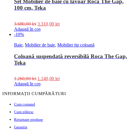
Set Mobilier de baie cu lavoar Roca The Gap,
100 cm, Teka
3.680,00
lei
3.310,00
lei
Adaugă în coș
-10%
Baie
,
Mobilier de baie
,
Mobilier tip coloană
Coloană suspendată reversibilă Roca The Gap,
Teka
1.260,00
lei
1.140,00
lei
Adaugă în coș
INFORMAȚII CUMPĂRĂTURI
Cum comand
Cum plătesc
Returnare produse
Garantie