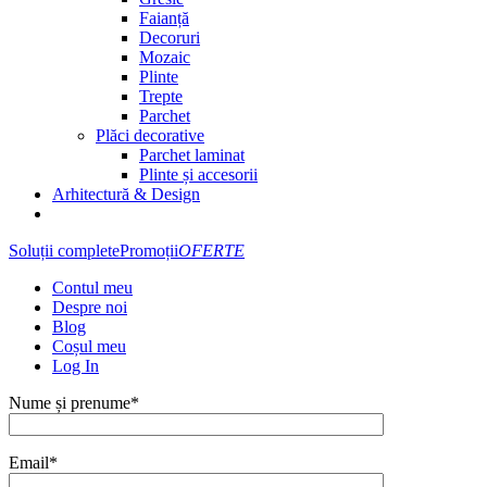
Faianță
Decoruri
Mozaic
Plinte
Trepte
Parchet
Plăci decorative
Parchet laminat
Plinte și accesorii
Arhitectură & Design
Soluții complete
Promoții
OFERTE
Contul meu
Despre noi
Blog
Coșul meu
Log In
Nume și prenume*
Email*