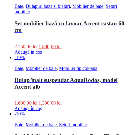
Baie
,
Dulapuri bază și blaturi
,
Mobilier de baie
,
Seturi
mobilier
Set mobilier bază cu lavoar Accent castan 60
cm
2.250,00
lei
1.800,00
lei
Adaugă în coș
-19%
Baie
,
Mobilier de baie
,
Mobilier tip coloană
Dulap înalt suspendat AquaRodos, model
Accent alb
1.600,00
lei
1.300,00
lei
Adaugă în coș
-10%
Baie
,
Mobilier de baie
,
Seturi mobilier