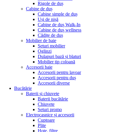
Rigole de duș
Cabine de duș
Cabine simple de duș
Uși de nișă
Cabine de duș Walk-In
Cabine de duș wellness
Cădițe de duș
Mobilier de baie
Seturi mobilier
Oglinzi
Dulapuri bază și blaturi
Mobilier tip coloană
Accesorii baie
Accesorii pentru lavoar
Accesorii pentru duș
Accesorii diverse
Bucătărie
Baterii și chiuvete
Baterii bucătărie
Chiuvete
Seturi promo
Electrocasnice și accesorii
Cuptoare
Plite
Hote, filtre