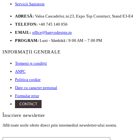
Servicii Sanistore
ADRESĂ:
Valea Cascadelor, nr.23, Expo Top Construct, Stand E3-E4
TELEFON:
+40 745 140 056
EMAIL:
office@banyodesign.ro
PROGRAM:
Luni - Sâmbătă / 9:00 AM – 7:00 PM
INFORMAȚII GENERALE
Termeni și condiții
ANPC
Politica cookie
Date cu caracter personal
Formular retur
CONTACT
Înscriere newsletter
Află toate noile oferte direct prin intermediul newsletter-ului nostru.