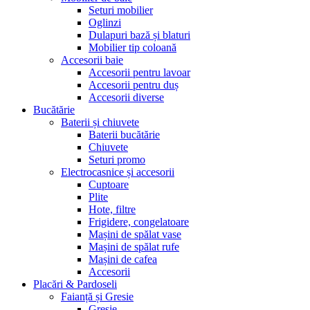
Seturi mobilier
Oglinzi
Dulapuri bază și blaturi
Mobilier tip coloană
Accesorii baie
Accesorii pentru lavoar
Accesorii pentru duș
Accesorii diverse
Bucătărie
Baterii și chiuvete
Baterii bucătărie
Chiuvete
Seturi promo
Electrocasnice și accesorii
Cuptoare
Plite
Hote, filtre
Frigidere, congelatoare
Mașini de spălat vase
Mașini de spălat rufe
Mașini de cafea
Accesorii
Placări & Pardoseli
Faianță și Gresie
Gresie