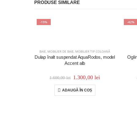
PRODUSE SIMILARE
-19%
-42%
BAIE
,
MOBILIER DE BAIE
,
MOBILIER TIP COLOANĂ
Dulap înalt suspendat AquaRodos, model
Ogli
Accent alb
1.300,00
lei
1.600,00
lei
ADAUGĂ ÎN COȘ