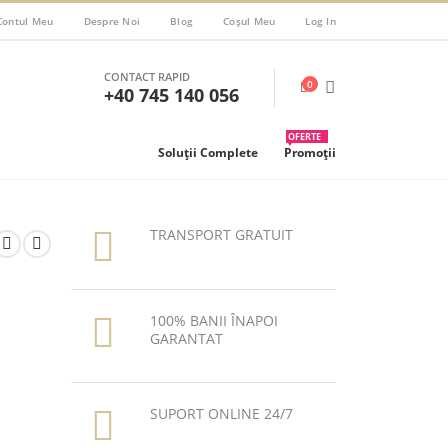
Contul Meu
Despre Noi
Blog
Coșul Meu
Log In
CONTACT RAPID
0
+40 745 140 056
OFERTE
Soluții Complete
Promoții
TRANSPORT GRATUIT
100% BANII ÎNAPOI
GARANTAT
SUPORT ONLINE 24/7