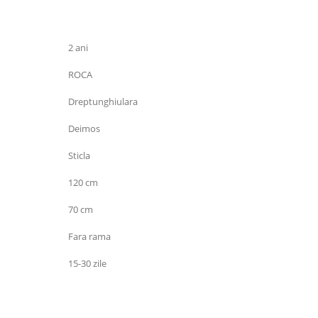
2 ani
ROCA
Dreptunghiulara
Deimos
Sticla
120 cm
70 cm
Fara rama
15-30 zile