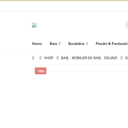
Home
Baie
Bucătărie
Placări & Pardoseli
SHOP
BAIE
,
MOBILIER DE BAIE
,
OGLINZI
O
-10%