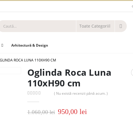
Arhitectură & Design
GLINDA ROCA LUNA 110XH90 CM
Oglinda Roca Luna
110xH90 cm
( Nu există recenzii până acum. )
0
out of 5
950,00
lei
1.060,00
lei