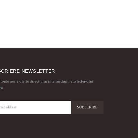
SCRIERE NEWSLETTER
 toate noile oferte direct prin intermediul newsletter-ului
ru.