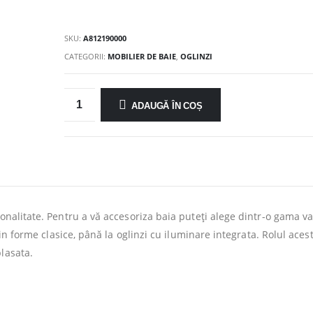
SKU:
A812190000
CATEGORII:
MOBILIER DE BAIE
,
OGLINZI
ADAUGĂ ÎN COȘ
onalitate. Pentru a vă accesoriza baia puteți alege dintr-o gama va
, in forme clasice, până la oglinzi cu iluminare integrata. Rolul aces
lasata.