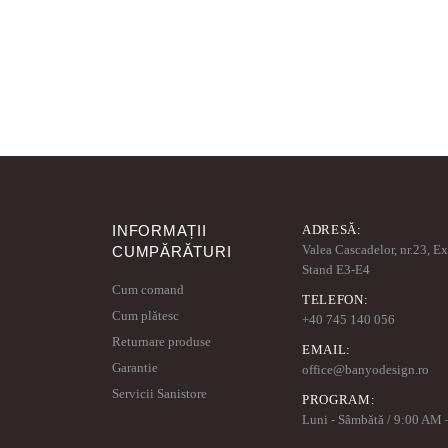
INFORMAȚII
ADRESĂ:
Valea Cascadelor, nr.23, E
CUMPĂRĂTURI
Stand E3-E4
Cum comand
TELEFON:
Cum plătesc
+40 745 140 056
Returnare produse
EMAIL:
Garantie
office@banyodesign.ro
Servicii Sanistore
PROGRAM:
Luni - Sâmbătă / 9:00 AM