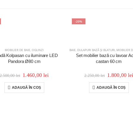
-20%
MOBILIER DE BAIE
,
OGLINZI
BAIE
,
DULAPURI BAZĂ ȘI BLATURI
,
MOBILIER D
ndă Kolpasan cu iluminare LED
Set mobilier bază cu lavoar A
Pandora Ø80 cm
castan 60 cm
1.460,00
lei
1.800,00
le
2.500,00
lei
2.250,00
lei
ADAUGĂ ÎN COȘ
ADAUGĂ ÎN COȘ