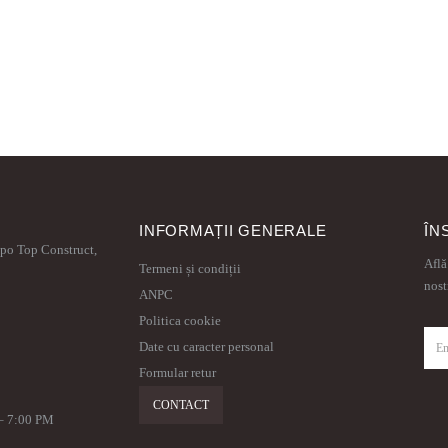
INFORMAȚII GENERALE
ÎN
xpo Top Construct,
Află
Termeni și condiții
nost
ANPC
Politica cookie
Date cu caracter personal
Formular retur
CONTACT
 – 7:00 PM