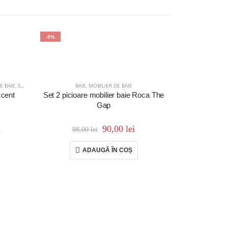
-8%
-41%
E BAIE
,
SETURI MOBILIER
BAIE
,
MOBILIER DE BAIE
MOBI
ccent
Set 2 picioare mobilier baie Roca The
Oglindă Ko
Gap
Pa
i
90,00
lei
98,00
lei
2.820,
ADAUGĂ ÎN COȘ