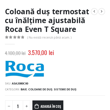
Coloană duș termostat
cu înălțime ajustabilă
Roca Even T Square
( Nu există recenzii până acum. )
0
out of 5
3.570,00
lei
4.100,00
lei
SKU:
A5A2080C00
CATEGORII:
BAIE
,
COLOANE DE DUȘ
,
SISTEME DE DUȘ
ADAUGĂ ÎN COȘ