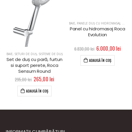
BAIE
,
PANELE DUȘ CU HIDROMASAJ
,
SISTE
Panel cu hidromasaj Roca
Evolution
6.000,00
lei
6.830,00
lei
BAIE
,
SETURI DE DUȘ
,
SISTEME DE DUȘ
Set de duș cu pară, furtun
ADAUGĂ ÎN COȘ
si suport perete, Roca
Sensum Round
265,00
lei
295,00
lei
ADAUGĂ ÎN COȘ
INFORMAȚII CUMPĂRĂTURI