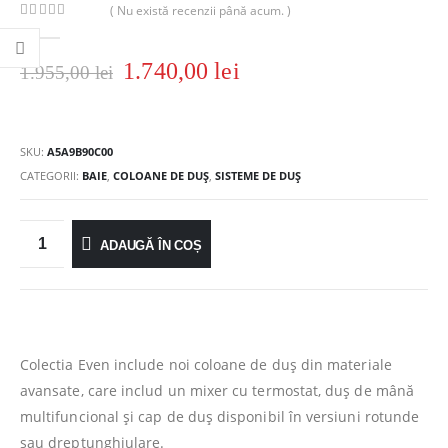
( Nu există recenzii până acum. )
0
out of 5
1.740,00
lei
1.955,00
lei
SKU:
A5A9B90C00
CATEGORII:
BAIE
,
COLOANE DE DUȘ
,
SISTEME DE DUȘ
ADAUGĂ ÎN COȘ
Colectia Even include noi coloane de duș din materiale
avansate, care includ un mixer cu termostat, duș de mână
multifuncional și cap de duș disponibil în versiuni rotunde
sau dreptunghiulare.