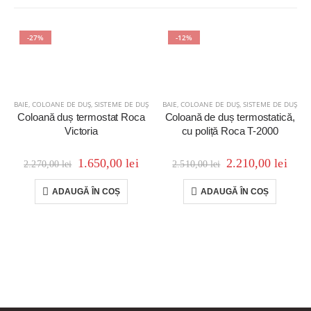
-27%
-12%
BAIE
,
COLOANE DE DUȘ
,
SISTEME DE DUȘ
BAIE
,
COLOANE DE DUȘ
,
SISTEME DE DUȘ
Coloană duș termostat Roca
Coloană de duș termostatică,
Victoria
cu poliță Roca T-2000
1.650,00
lei
2.210,00
lei
2.270,00
lei
2.510,00
lei
ADAUGĂ ÎN COȘ
ADAUGĂ ÎN COȘ