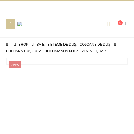
0
SHOP
BAIE
,
SISTEME DE DUȘ
,
COLOANE DE DUȘ
COLOANĂ DUȘ CU MONOCOMANDĂ ROCA EVEN M SQUARE
-11%