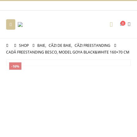
0
SHOP
BAIE
,
CĂZI DE BAIE
,
CĂZI FREESTANDING
CADĂ FREESTANDING BESCO, MODEL GOYA BLACK&WHITE 160×70 CM
-16%