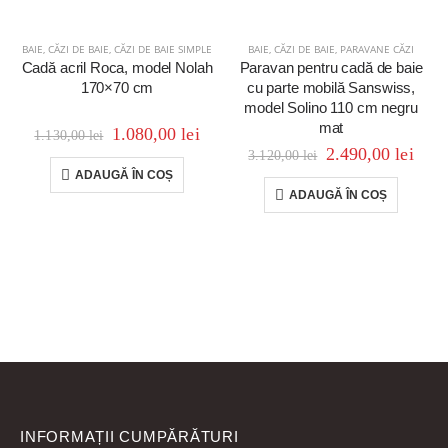
BAIE
,
CĂZI DE BAIE
,
CĂZI DE BAIE SIMPLE
BAIE
,
CĂZI DE BAIE
,
PARAVANE CĂZI
Cadă acril Roca, model Nolah
Paravan pentru cadă de baie
170×70 cm
cu parte mobilă Sanswiss,
model Solino 110 cm negru
mat
1.080,00
lei
1.130,00
lei
2.490,00
lei
3.120,00
lei
ADAUGĂ ÎN COȘ
ADAUGĂ ÎN COȘ
INFORMAȚII CUMPĂRĂTURI