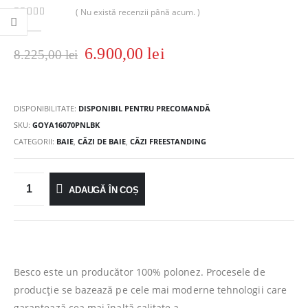
( Nu există recenzii până acum. )
0
out of 5
6.900,00
lei
8.225,00
lei
DISPONIBILITATE:
DISPONIBIL PENTRU PRECOMANDĂ
SKU:
GOYA16070PNLBK
CATEGORII:
BAIE
,
CĂZI DE BAIE
,
CĂZI FREESTANDING
ADAUGĂ ÎN COȘ
Besco este un producător 100% polonez.
Procesele de
producție se bazează pe cele mai moderne tehnologii care
garantează cea mai înaltă calitate a