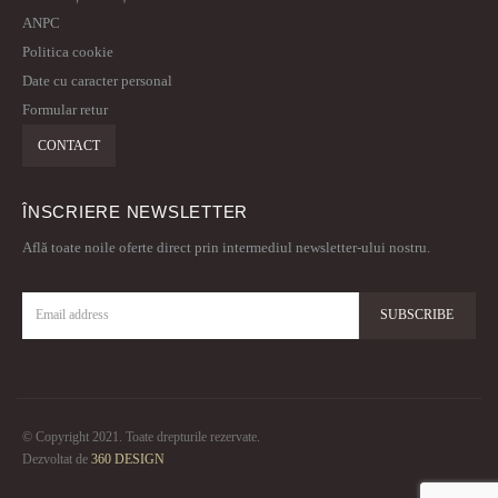
ANPC
Politica cookie
Date cu caracter personal
Formular retur
CONTACT
ÎNSCRIERE NEWSLETTER
Află toate noile oferte direct prin intermediul newsletter-ului nostru.
© Copyright 2021. Toate drepturile rezervate.
Dezvoltat de
360 DESIGN