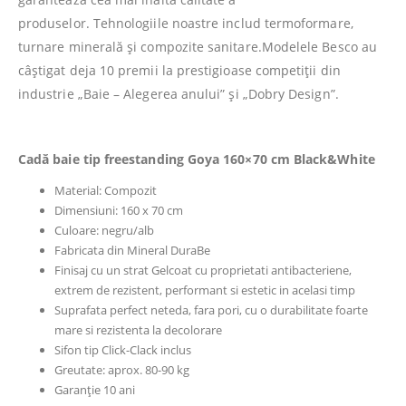
produselor.
Tehnologiile noastre includ termoformare,
turnare minerală și compozite sanitare.Modelele Besco au
câștigat deja 10 premii la prestigioase competiții din
industrie „Baie – Alegerea anului” și „Dobry Design”.
Cadă baie tip freestanding Goya 160×70 cm Black&White
Material: Compozit
Dimensiuni: 160 x 70 cm
Culoare: negru/alb
Fabricata din Mineral DuraBe
Finisaj cu un strat Gelcoat cu proprietati antibacteriene,
extrem de rezistent, performant si estetic in acelasi timp
Suprafata perfect neteda, fara pori, cu o durabilitate foarte
mare si rezistenta la decolorare
Sifon tip Click-Clack inclus
Greutate: aprox. 80-90 kg
Garanție 10 ani