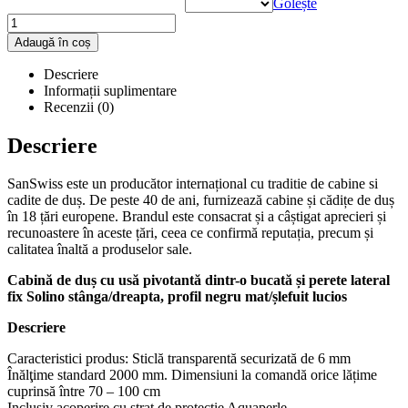
Golește
Adaugă în coș
Descriere
Informații suplimentare
Recenzii (0)
Descriere
SanSwiss este un producător internațional cu traditie de cabine si
cadite de duș. De peste 40 de ani, furnizează cabine și cădițe de duș
în 18 țări europene. Brandul este consacrat și a câștigat aprecieri și
recunoastere în aceste țări, ceea ce confirmă reputația, precum și
calitatea înaltă a produselor sale.
Cabină de duș cu usă
pivotantă dintr-o bucată și perete lateral
fix Solino stânga/dreapta, profil negru mat/șlefuit lucios
Descriere
Caracteristici produs: Sticlă transparentă securizată de 6 mm
Înălţime standard 2000 mm. Dimensiuni la comandă orice lățime
cuprinsă între 70 – 100 cm
Inclusiv acoperire cu strat de protecţie Aquaperle