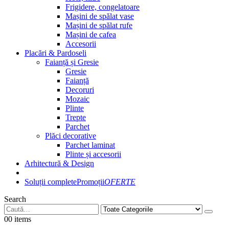
Frigidere, congelatoare
Mașini de spălat vase
Mașini de spălat rufe
Mașini de cafea
Accesorii
Placări & Pardoseli
Faianță și Gresie
Gresie
Faianță
Decoruri
Mozaic
Plinte
Trepte
Parchet
Plăci decorative
Parchet laminat
Plinte și accesorii
Arhitectură & Design
Soluții complete
Promoții
OFERTE
Search
0
0 items