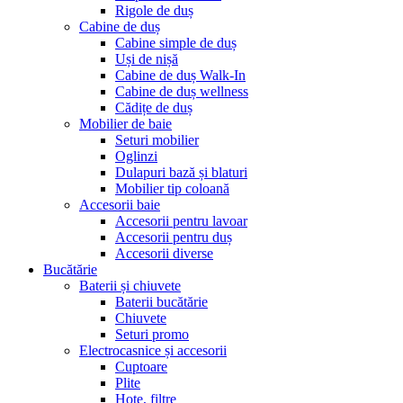
Rigole de duș
Cabine de duș
Cabine simple de duș
Uși de nișă
Cabine de duș Walk-In
Cabine de duș wellness
Cădițe de duș
Mobilier de baie
Seturi mobilier
Oglinzi
Dulapuri bază și blaturi
Mobilier tip coloană
Accesorii baie
Accesorii pentru lavoar
Accesorii pentru duș
Accesorii diverse
Bucătărie
Baterii și chiuvete
Baterii bucătărie
Chiuvete
Seturi promo
Electrocasnice și accesorii
Cuptoare
Plite
Hote, filtre