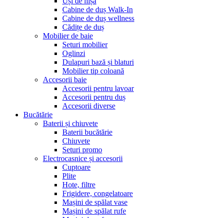
Uși de nișă
Cabine de duș Walk-In
Cabine de duș wellness
Cădițe de duș
Mobilier de baie
Seturi mobilier
Oglinzi
Dulapuri bază și blaturi
Mobilier tip coloană
Accesorii baie
Accesorii pentru lavoar
Accesorii pentru duș
Accesorii diverse
Bucătărie
Baterii și chiuvete
Baterii bucătărie
Chiuvete
Seturi promo
Electrocasnice și accesorii
Cuptoare
Plite
Hote, filtre
Frigidere, congelatoare
Mașini de spălat vase
Mașini de spălat rufe