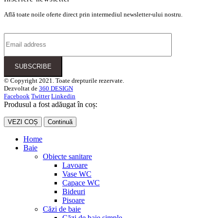
Află toate noile oferte direct prin intermediul newsletter-ului nostru.
© Copyright 2021. Toate drepturile rezervate.
Dezvoltat de
360 DESIGN
Facebook
Twitter
Linkedin
Produsul a fost adăugat în coș:
VEZI COȘ
Continuă
Home
Baie
Obiecte sanitare
Lavoare
Vase WC
Capace WC
Bideuri
Pisoare
Căzi de baie
Căzi de baie simple