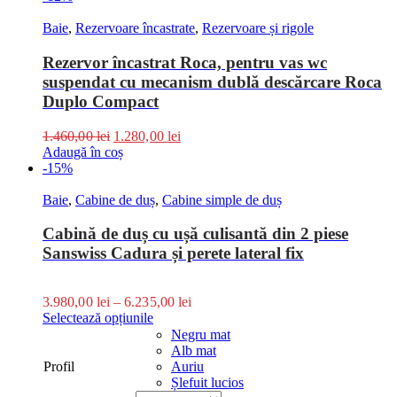
Baie
,
Rezervoare încastrate
,
Rezervoare și rigole
Rezervor încastrat Roca, pentru vas wc
suspendat cu mecanism dublă descărcare Roca
Duplo Compact
1.460,00
lei
1.280,00
lei
Adaugă în coș
-15%
Baie
,
Cabine de duș
,
Cabine simple de duș
Cabină de duș cu ușă culisantă din 2 piese
Sanswiss Cadura și perete lateral fix
3.980,00
lei
–
6.235,00
lei
Selectează opțiunile
Negru mat
Alb mat
Profil
Auriu
Șlefuit lucios