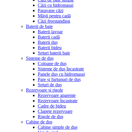
Căzi cu hidromasaj
Paravane căzi
Măști pentru cadă
Căzi freestanding
Baterii de baie
Baterii lavoar
Baterii cadă
Baterii duș
Baterii bideu
Seturi baterii baie
Sisteme de duș
Coloane de duș
Sisteme de duș încastrate
Panele duș cu hidromasaj
Pare și furtunuri de duș
Seturi de duș
Rezervoare și rigole
Rezervoare aparente
Rezervoare încastrate
Cadre de bideu
Clapete rezervoare
Rigole de duș
Cabine de duș
Cabine simple de duș