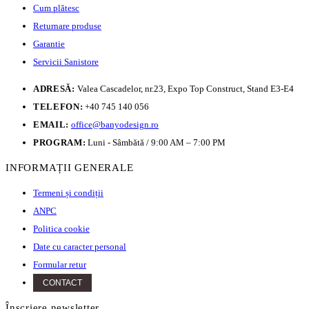
Cum plătesc
Returnare produse
Garantie
Servicii Sanistore
ADRESĂ:
Valea Cascadelor, nr.23, Expo Top Construct, Stand E3-E4
TELEFON:
+40 745 140 056
EMAIL:
office@banyodesign.ro
PROGRAM:
Luni - Sâmbătă / 9:00 AM – 7:00 PM
INFORMAȚII GENERALE
Termeni și condiții
ANPC
Politica cookie
Date cu caracter personal
Formular retur
CONTACT
Înscriere newsletter