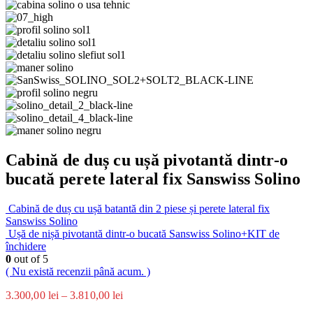
Cabină de duș cu ușă pivotantă dintr-o
bucată perete lateral fix Sanswiss Solino
Cabină de duș cu ușă batantă din 2 piese și perete lateral fix
Sanswiss Solino
Ușă de nișă pivotantă dintr-o bucată Sanswiss Solino+KIT de
închidere
0
out of 5
( Nu există recenzii până acum. )
3.300,00
lei
–
3.810,00
lei