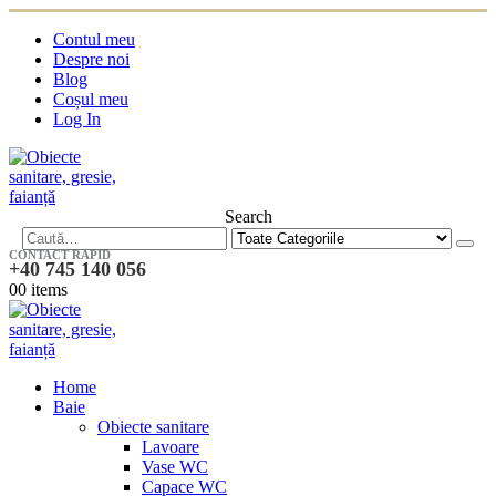
Contul meu
Despre noi
Blog
Coșul meu
Log In
Search
CONTACT RAPID
+40 745 140 056
0
0 items
Home
Baie
Obiecte sanitare
Lavoare
Vase WC
Capace WC