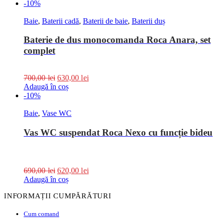
-10%
Baie
,
Baterii cadă
,
Baterii de baie
,
Baterii duș
Baterie de dus monocomanda Roca Anara, set
complet
700,00
lei
630,00
lei
Adaugă în coș
-10%
Baie
,
Vase WC
Vas WC suspendat Roca Nexo cu funcție bideu
690,00
lei
620,00
lei
Adaugă în coș
INFORMAȚII CUMPĂRĂTURI
Cum comand