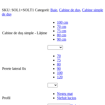
SKU:
SOL1+SOLT1
Categorii:
Baie
,
Cabine de duș
,
Cabine simple
de duș
100 cm
70 cm
75 cm
Cabine de duș simple - Lățime
80 cm
90 cm
70
75
80
Perete lateral fix
90
100
120
Negru mat
Profil
Șlefuit lucios