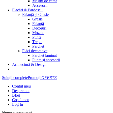
Mașini de cafea
Accesorii
Placări & Pardoseli
Faianță și Gresie
Gresie
Faianță
Decoruri
Mozaic
Plinte
Trepte
Parchet
Plăci decorative
Parchet laminat
Plinte și accesorii
Arhitectură & Design
Soluții complete
Promoții
OFERTE
Contul meu
Despre noi
Blog
Coșul meu
Log In
Nume și prenume*