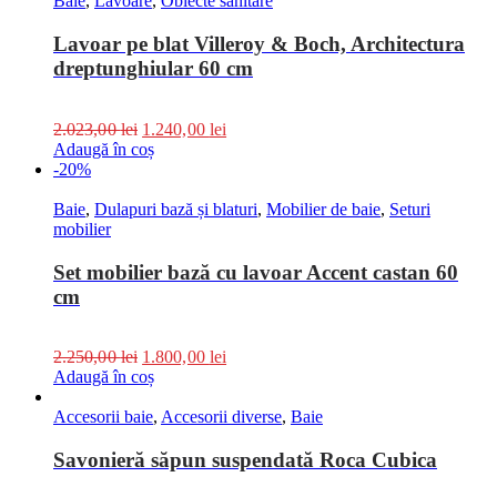
Baie
,
Lavoare
,
Obiecte sanitare
Lavoar pe blat Villeroy & Boch, Architectura
dreptunghiular 60 cm
2.023,00
lei
1.240,00
lei
Adaugă în coș
-20%
Baie
,
Dulapuri bază și blaturi
,
Mobilier de baie
,
Seturi
mobilier
Set mobilier bază cu lavoar Accent castan 60
cm
2.250,00
lei
1.800,00
lei
Adaugă în coș
Accesorii baie
,
Accesorii diverse
,
Baie
Savonieră săpun suspendată Roca Cubica