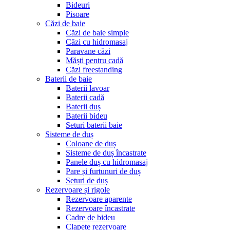
Bideuri
Pisoare
Căzi de baie
Căzi de baie simple
Căzi cu hidromasaj
Paravane căzi
Măști pentru cadă
Căzi freestanding
Baterii de baie
Baterii lavoar
Baterii cadă
Baterii duș
Baterii bideu
Seturi baterii baie
Sisteme de duș
Coloane de duș
Sisteme de duș încastrate
Panele duș cu hidromasaj
Pare și furtunuri de duș
Seturi de duș
Rezervoare și rigole
Rezervoare aparente
Rezervoare încastrate
Cadre de bideu
Clapete rezervoare