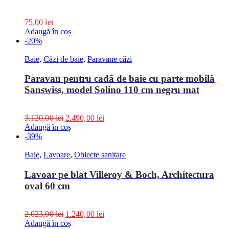
75,00
lei
Adaugă în coș
-20%
Baie
,
Căzi de baie
,
Paravane căzi
Paravan pentru cadă de baie cu parte mobilă
Sanswiss, model Solino 110 cm negru mat
3.120,00
lei
2.490,00
lei
Adaugă în coș
-39%
Baie
,
Lavoare
,
Obiecte sanitare
Lavoar pe blat Villeroy & Boch, Architectura
oval 60 cm
2.023,00
lei
1.240,00
lei
Adaugă în coș