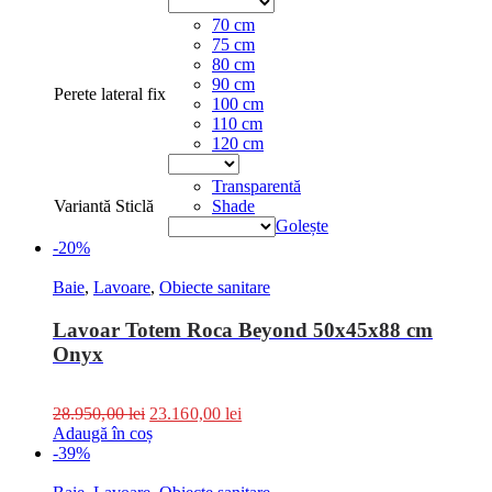
70 cm
75 cm
80 cm
90 cm
Perete lateral fix
100 cm
110 cm
120 cm
Transparentă
Variantă Sticlă
Shade
Golește
-20%
Baie
,
Lavoare
,
Obiecte sanitare
Lavoar Totem Roca Beyond 50x45x88 cm
Onyx
28.950,00
lei
23.160,00
lei
Adaugă în coș
-39%