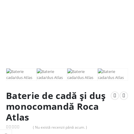
Baterie de cadă și duș
monocomandă Roca
Atlas
( Nu există recenzii până acum. )
0
out of 5