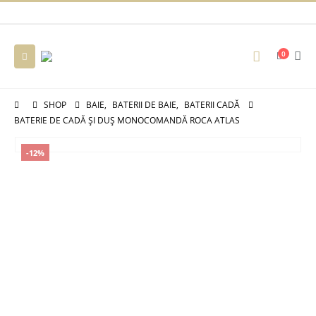
0
SHOP
BAIE
,
BATERII DE BAIE
,
BATERII CADĂ
BATERIE DE CADĂ ȘI DUȘ MONOCOMANDĂ ROCA ATLAS
-12%