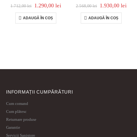
1.290,00
lei
1.930,00
lei
1.712,00
lei
2.568,00
lei
ADAUGĂ ÎN COȘ
ADAUGĂ ÎN COȘ
INFORMAȚII CUMPĂRĂTURI
Cum comand
Cum plătesc
Returnare produse
Garantie
Servicii Sanistore