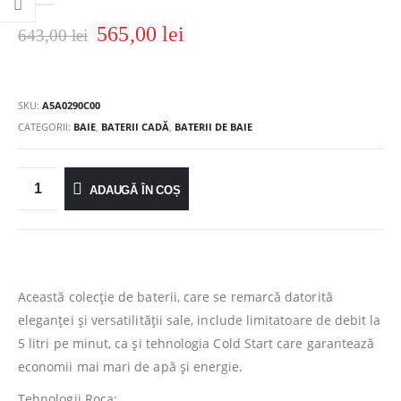
565,00
lei
643,00
lei
SKU:
A5A0290C00
CATEGORII:
BAIE
,
BATERII CADĂ
,
BATERII DE BAIE
ADAUGĂ ÎN COȘ
Această colecție de baterii, care se remarcă datorită
eleganței și versatilității sale, include limitatoare de debit la
5 litri pe minut, ca și tehnologia Cold Start care garantează
economii mai mari de apă și energie.
Tehnologii Roca: