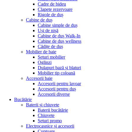
Cadre de bideu
Clapete rezervoare
Rigole de duș
Cabine de duș
Cabine simple de duș
Uși de nișă
Cabine de duș Walk-In
Cabine de duș wellness
Cădițe de duș
Mobilier de baie
Seturi mobilier
Oglinzi
Dulapuri bază și blaturi
Mobilier tip coloană
Accesorii baie
Accesorii pentru lavoar
Accesorii pentru duș
Accesorii diverse
Bucătărie
Baterii și chiuvete
Baterii bucătărie
Chiuvete
Seturi promo
Electrocasnice și accesorii
Cuptoare