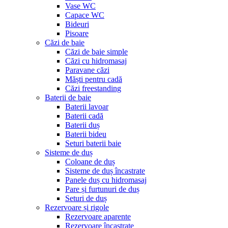
Vase WC
Capace WC
Bideuri
Pisoare
Căzi de baie
Căzi de baie simple
Căzi cu hidromasaj
Paravane căzi
Măști pentru cadă
Căzi freestanding
Baterii de baie
Baterii lavoar
Baterii cadă
Baterii duș
Baterii bideu
Seturi baterii baie
Sisteme de duș
Coloane de duș
Sisteme de duș încastrate
Panele duș cu hidromasaj
Pare și furtunuri de duș
Seturi de duș
Rezervoare și rigole
Rezervoare aparente
Rezervoare încastrate