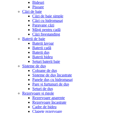
Bideuri
Pisoare
Căzi de baie
Căzi de baie simple
Căzi cu hidromasaj
Paravane căzi
Măști pentru cadă
Căzi freestanding
Baterii de baie
Baterii lavoar
Baterii cadă
Baterii duș
Baterii bideu
Seturi baterii baie
Sisteme de duș
Coloane de duș
Sisteme de duș încastrate
Panele duș cu hidromasaj
Pare și furtunuri de duș
Seturi de duș
Rezervoare și rigole
Rezervoare aparente
Rezervoare încastrate
Cadre de bideu
Clapete rezervoare