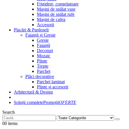
Frigidere, congelatoare
Mașini de spălat vase
Mașini de spălat rufe
Mașini de cafea
Accesorii
Placări & Pardoseli
Faianță și Gresie
Gresie
Faianță
Decoruri
Mozaic
Plinte
Trepte
Parchet
Plăci decorative
Parchet laminat
Plinte și accesorii
Arhitectură & Design
Soluții complete
Promoții
OFERTE
Search
0
0 items