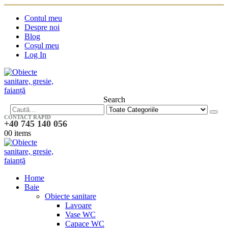
Contul meu
Despre noi
Blog
Coșul meu
Log In
Search
CONTACT RAPID
+40 745 140 056
0
0 items
Home
Baie
Obiecte sanitare
Lavoare
Vase WC
Capace WC