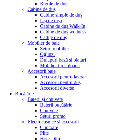
Rigole de duș
Cabine de duș
Cabine simple de duș
Uși de nișă
Cabine de duș Walk-In
Cabine de duș wellness
Cădițe de duș
Mobilier de baie
Seturi mobilier
Oglinzi
Dulapuri bază și blaturi
Mobilier tip coloană
Accesorii baie
Accesorii pentru lavoar
Accesorii pentru duș
Accesorii diverse
Bucătărie
Baterii și chiuvete
Baterii bucătărie
Chiuvete
Seturi promo
Electrocasnice și accesorii
Cuptoare
Plite
Hote, filtre