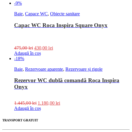
-9%
Baie
,
Capace WC
,
Obiecte sanitare
Capac WC Roca Inspira Square Onyx
475,00
lei
430,00
lei
Adaugă în coș
-18%
Baie
,
Rezervoare aparente
,
Rezervoare și rigole
Rezervor WC dublă comandă Roca Inspira
Onyx
1.445,00
lei
1.180,00
lei
Adaugă în coș
TRANSPORT GRATUIT