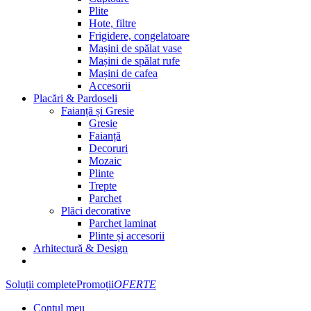
Plite
Hote, filtre
Frigidere, congelatoare
Mașini de spălat vase
Mașini de spălat rufe
Mașini de cafea
Accesorii
Placări & Pardoseli
Faianță și Gresie
Gresie
Faianță
Decoruri
Mozaic
Plinte
Trepte
Parchet
Plăci decorative
Parchet laminat
Plinte și accesorii
Arhitectură & Design
Soluții complete
Promoții
OFERTE
Contul meu