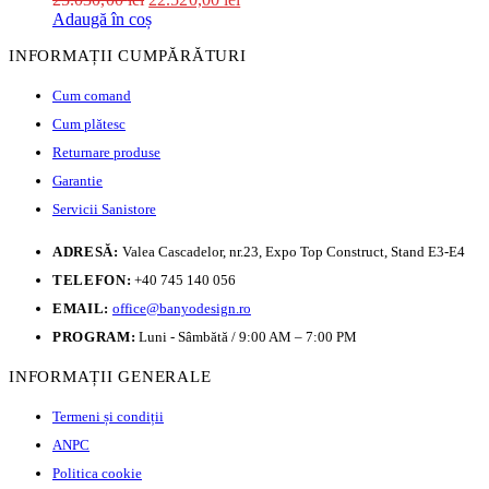
Adaugă în coș
INFORMAȚII CUMPĂRĂTURI
Cum comand
Cum plătesc
Returnare produse
Garantie
Servicii Sanistore
ADRESĂ:
Valea Cascadelor, nr.23, Expo Top Construct, Stand E3-E4
TELEFON:
+40 745 140 056
EMAIL:
office@banyodesign.ro
PROGRAM:
Luni - Sâmbătă / 9:00 AM – 7:00 PM
INFORMAȚII GENERALE
Termeni și condiții
ANPC
Politica cookie