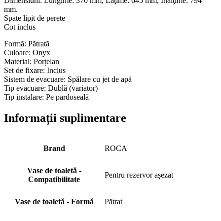
Dimensiuni: Lungime: 370 mm, Lăţime: 645 mm, Înălţime: 794
mm.
Spate lipit de perete
Cot inclus
Formă: Pătrată
Culoare: Onyx
Material: Porțelan
Set de fixare: Inclus
Sistem de evacuare: Spălare cu jet de apă
Tip evacuare: Dublă (variator)
Tip instalare: Pe pardoseală
Informații suplimentare
Brand
ROCA
Vase de toaletă -
Pentru rezervor așezat
Compatibilitate
Vase de toaletă - Formă
Pătrat