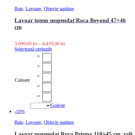
Baie
,
Lavoare
,
Obiecte sanitare
Lavoar totem suspendat Roca Beyond 47×46
cm
3.690,00
lei
–
4.430,00
lei
Selectează opțiunile
Culoare
Golește
-10%
Baie
,
Lavoare
,
Obiecte sanitare
Lavoar suspendat Roca Prisma 110×45 cm, raft