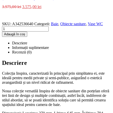
3.975,00
lei
3.575,00
lei
SKU:
A342536640
Categorii:
Baie
,
Obiecte sanitare
,
Vase WC
Adaugă în coș
Descriere
Informații suplimentare
Recenzii (0)
Descriere
Colecția Inspira, caracterizată în principal prin simplitatea ei, este
ideală pentru medii private și semi-publice, asigurând o estetică
avangardistă și un nivel ridicat de rafinament.
Noua colecție versatilă Inspira de obiecte sanitare din porțelan oferă
trei linii de design și multiple combinații, astfel încât, indiferent de
stilul abordat, să se poată identifica soluția care să permită crearea
spațiului ideal pentru camera de baie.