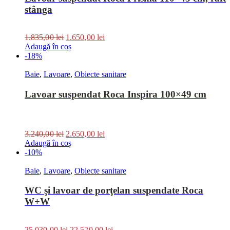
stânga
1.835,00
lei
1.650,00
lei
Adaugă în coș
-18%
Baie
,
Lavoare
,
Obiecte sanitare
Lavoar suspendat Roca Inspira 100×49 cm
3.240,00
lei
2.650,00
lei
Adaugă în coș
-10%
Baie
,
Lavoare
,
Obiecte sanitare
WC şi lavoar de porţelan suspendate Roca
W+W
25.030,00
lei
22.520,00
lei