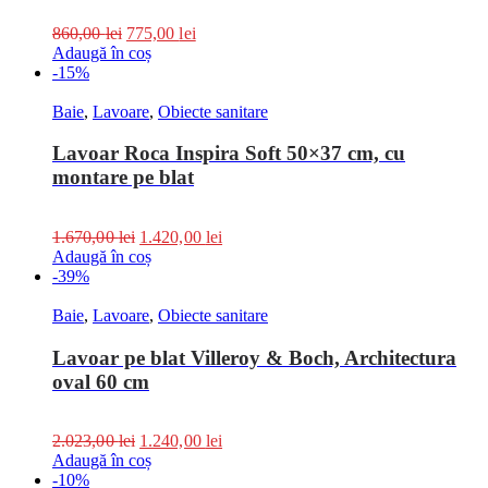
860,00
lei
775,00
lei
Adaugă în coș
-15%
Baie
,
Lavoare
,
Obiecte sanitare
Lavoar Roca Inspira Soft 50×37 cm, cu
montare pe blat
1.670,00
lei
1.420,00
lei
Adaugă în coș
-39%
Baie
,
Lavoare
,
Obiecte sanitare
Lavoar pe blat Villeroy & Boch, Architectura
oval 60 cm
2.023,00
lei
1.240,00
lei
Adaugă în coș
-10%