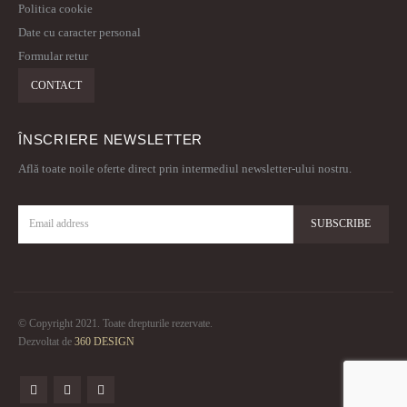
Politica cookie
Date cu caracter personal
Formular retur
CONTACT
ÎNSCRIERE NEWSLETTER
Află toate noile oferte direct prin intermediul newsletter-ului nostru.
© Copyright 2021. Toate drepturile rezervate.
Dezvoltat de
360 DESIGN