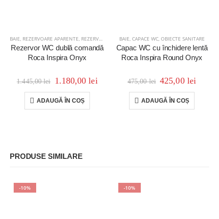
BAIE
,
REZERVOARE APARENTE
,
REZERVOARE ȘI RIGOLE
BAIE
,
CAPACE WC
,
OBIECTE SANITARE
Rezervor WC dublă comandă
Capac WC cu închidere lentă
Roca Inspira Onyx
Roca Inspira Round Onyx
1.180,00
lei
425,00
lei
1.445,00
lei
475,00
lei
ADAUGĂ ÎN COȘ
ADAUGĂ ÎN COȘ
PRODUSE SIMILARE
-10%
-10%