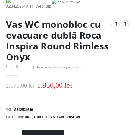
Vas WC monobloc cu
evacuare dublă Roca
Inspira Round Rimless
Onyx
( Nu există recenzii până acum. )
0
out of 5
1.950,00
lei
2.170,00
lei
SKU:
A342526640
CATEGORII:
BAIE
,
OBIECTE SANITARE
,
VASE WC