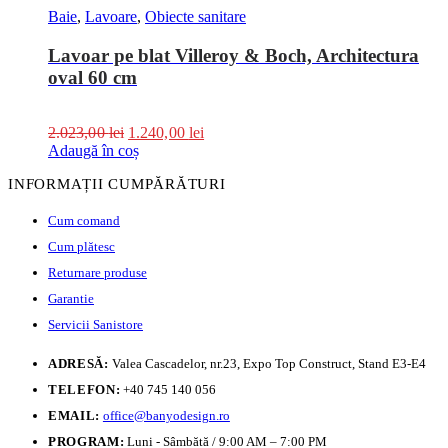
Baie
,
Lavoare
,
Obiecte sanitare
Lavoar pe blat Villeroy & Boch, Architectura
oval 60 cm
2.023,00
lei
1.240,00
lei
Adaugă în coș
INFORMAȚII CUMPĂRĂTURI
Cum comand
Cum plătesc
Returnare produse
Garantie
Servicii Sanistore
ADRESĂ:
Valea Cascadelor, nr.23, Expo Top Construct, Stand E3-E4
TELEFON:
+40 745 140 056
EMAIL:
office@banyodesign.ro
PROGRAM:
Luni - Sâmbătă / 9:00 AM – 7:00 PM