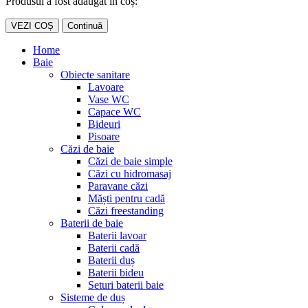
Produsul a fost adăugat în coș:
VEZI COȘ
Continuă
Home
Baie
Obiecte sanitare
Lavoare
Vase WC
Capace WC
Bideuri
Pisoare
Căzi de baie
Căzi de baie simple
Căzi cu hidromasaj
Paravane căzi
Măști pentru cadă
Căzi freestanding
Baterii de baie
Baterii lavoar
Baterii cadă
Baterii duș
Baterii bideu
Seturi baterii baie
Sisteme de duș