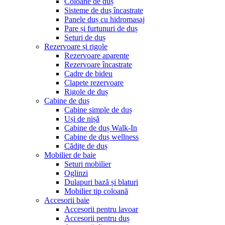
Coloane de duș
Sisteme de duș încastrate
Panele duș cu hidromasaj
Pare și furtunuri de duș
Seturi de duș
Rezervoare și rigole
Rezervoare aparente
Rezervoare încastrate
Cadre de bideu
Clapete rezervoare
Rigole de duș
Cabine de duș
Cabine simple de duș
Uși de nișă
Cabine de duș Walk-In
Cabine de duș wellness
Cădițe de duș
Mobilier de baie
Seturi mobilier
Oglinzi
Dulapuri bază și blaturi
Mobilier tip coloană
Accesorii baie
Accesorii pentru lavoar
Accesorii pentru duș