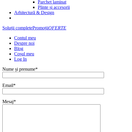
Parchet laminat
Plinte și accesorii
Arhitectură & Design
Soluții complete
Promoții
OFERTE
Contul meu
Despre noi
Blog
Coșul meu
Log In
Nume și prenume*
Email*
Mesaj*