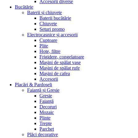
Accesorii diverse
Bucătărie
Baterii și chiuvete
Baterii bucătărie
Chiuvete
Seturi promo
Electrocasnice și accesorii
Cuptoare
Plite
Hote, filtre
Frigidere, congelatoare
Mașini de spălat vase
Mașini de spălat rufe
Mașini de cafea
Accesorii
Placări & Pardoseli
Faianță și Gresie
Gresie
Faianță
Decoruri
Mozaic
Plinte
Trepte
Parchet
Plăci decorative