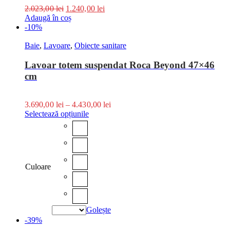
2.023,00
lei
1.240,00
lei
Adaugă în coș
-10%
Baie
,
Lavoare
,
Obiecte sanitare
Lavoar totem suspendat Roca Beyond 47×46
cm
3.690,00
lei
–
4.430,00
lei
Selectează opțiunile
Culoare
Golește
-39%