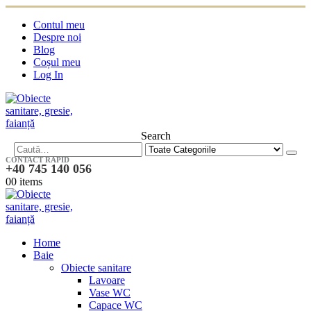
Contul meu
Despre noi
Blog
Coșul meu
Log In
Search
CONTACT RAPID
+40 745 140 056
0
0 items
Home
Baie
Obiecte sanitare
Lavoare
Vase WC
Capace WC