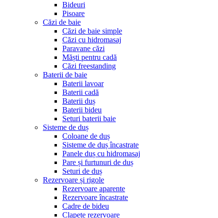
Bideuri
Pisoare
Căzi de baie
Căzi de baie simple
Căzi cu hidromasaj
Paravane căzi
Măști pentru cadă
Căzi freestanding
Baterii de baie
Baterii lavoar
Baterii cadă
Baterii duș
Baterii bideu
Seturi baterii baie
Sisteme de duș
Coloane de duș
Sisteme de duș încastrate
Panele duș cu hidromasaj
Pare și furtunuri de duș
Seturi de duș
Rezervoare și rigole
Rezervoare aparente
Rezervoare încastrate
Cadre de bideu
Clapete rezervoare