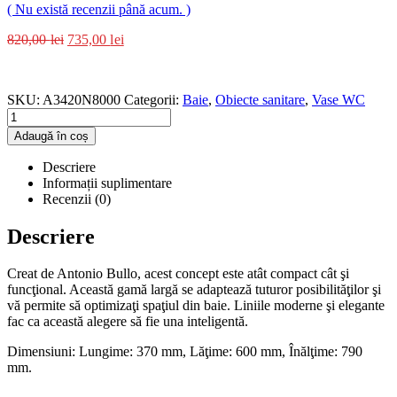
( Nu există recenzii până acum. )
820,00
lei
735,00
lei
SKU:
A3420N8000
Categorii:
Baie
,
Obiecte sanitare
,
Vase WC
Adaugă în coș
Descriere
Informații suplimentare
Recenzii (0)
Descriere
Creat de Antonio Bullo, acest concept este atât compact cât şi
funcţional. Această gamă largă se adaptează tuturor posibilităţilor şi
vă permite să optimizaţi spaţiul din baie. Liniile moderne şi elegante
fac ca această alegere să fie una inteligentă.
Dimensiuni: Lungime: 370 mm, Lăţime: 600 mm, Înălţime: 790
mm.