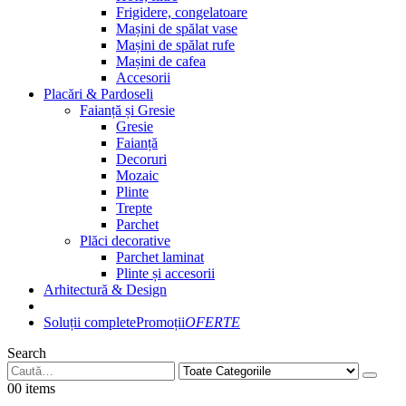
Frigidere, congelatoare
Mașini de spălat vase
Mașini de spălat rufe
Mașini de cafea
Accesorii
Placări & Pardoseli
Faianță și Gresie
Gresie
Faianță
Decoruri
Mozaic
Plinte
Trepte
Parchet
Plăci decorative
Parchet laminat
Plinte și accesorii
Arhitectură & Design
Soluții complete
Promoții
OFERTE
Search
0
0 items