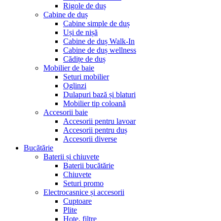
Rigole de duș
Cabine de duș
Cabine simple de duș
Uși de nișă
Cabine de duș Walk-In
Cabine de duș wellness
Cădițe de duș
Mobilier de baie
Seturi mobilier
Oglinzi
Dulapuri bază și blaturi
Mobilier tip coloană
Accesorii baie
Accesorii pentru lavoar
Accesorii pentru duș
Accesorii diverse
Bucătărie
Baterii și chiuvete
Baterii bucătărie
Chiuvete
Seturi promo
Electrocasnice și accesorii
Cuptoare
Plite
Hote, filtre