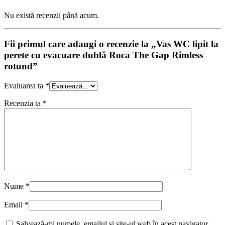
Nu există recenzii până acum.
Fii primul care adaugi o recenzie la „Vas WC lipit la
perete cu evacuare dublă Roca The Gap Rimless
rotund”
Evaluarea ta
*
Recenzia ta
*
Nume
*
Email
*
Salvează-mi numele, emailul și site-ul web în acest navigator