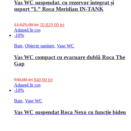
Vas WC suspendat, cu rezervor integrat și
suport ”L” Roca Meridian IN-TANK
12.025,00
lei
10.820,00
lei
Adaugă în coș
-10%
Baie
,
Obiecte sanitare
,
Vase WC
Vas WC compact cu evacuare dublă Roca The
Gap
930,00
lei
840,00
lei
Adaugă în coș
-10%
Baie
,
Vase WC
Vas WC suspendat Roca Nexo cu funcție bideu