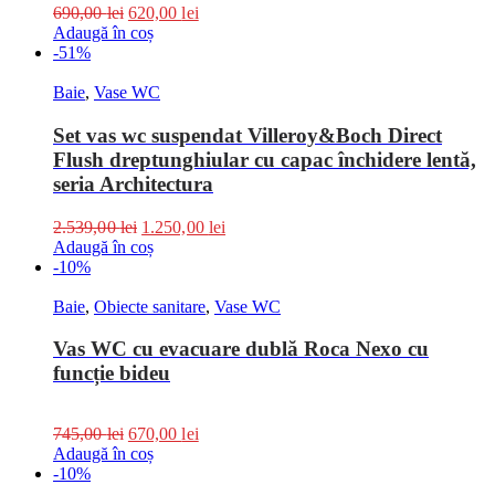
690,00
lei
620,00
lei
Adaugă în coș
-51%
Baie
,
Vase WC
Set vas wc suspendat Villeroy&Boch Direct
Flush dreptunghiular cu capac închidere lentă,
seria Architectura
2.539,00
lei
1.250,00
lei
Adaugă în coș
-10%
Baie
,
Obiecte sanitare
,
Vase WC
Vas WC cu evacuare dublă Roca Nexo cu
funcție bideu
745,00
lei
670,00
lei
Adaugă în coș
-10%