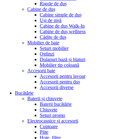
Rigole de duș
Cabine de duș
Cabine simple de duș
Uși de nișă
Cabine de duș Walk-In
Cabine de duș wellness
Cădițe de duș
Mobilier de baie
Seturi mobilier
Oglinzi
Dulapuri bază și blaturi
Mobilier tip coloană
Accesorii baie
Accesorii pentru lavoar
Accesorii pentru duș
Accesorii diverse
Bucătărie
Baterii și chiuvete
Baterii bucătărie
Chiuvete
Seturi promo
Electrocasnice și accesorii
Cuptoare
Plite
Hote, filtre