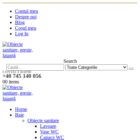
Contul meu
Despre noi
Blog
Coșul meu
Log In
Search
CONTACT RAPID
+40 745 140 056
0
0 items
Home
Baie
Obiecte sanitare
Lavoare
Vase WC
Capace WC