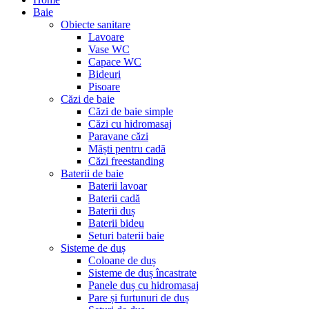
Baie
Obiecte sanitare
Lavoare
Vase WC
Capace WC
Bideuri
Pisoare
Căzi de baie
Căzi de baie simple
Căzi cu hidromasaj
Paravane căzi
Măști pentru cadă
Căzi freestanding
Baterii de baie
Baterii lavoar
Baterii cadă
Baterii duș
Baterii bideu
Seturi baterii baie
Sisteme de duș
Coloane de duș
Sisteme de duș încastrate
Panele duș cu hidromasaj
Pare și furtunuri de duș