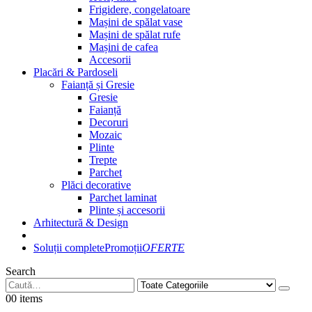
Frigidere, congelatoare
Mașini de spălat vase
Mașini de spălat rufe
Mașini de cafea
Accesorii
Placări & Pardoseli
Faianță și Gresie
Gresie
Faianță
Decoruri
Mozaic
Plinte
Trepte
Parchet
Plăci decorative
Parchet laminat
Plinte și accesorii
Arhitectură & Design
Soluții complete
Promoții
OFERTE
Search
0
0 items