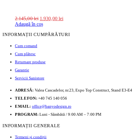
2.145,00
lei
1.930,00
lei
Adaugă în coș
INFORMAȚII CUMPĂRĂTURI
Cum comand
Cum plătesc
Returnare produse
Garantie
Servicii Sanistore
ADRESĂ:
Valea Cascadelor, nr.23, Expo Top Construct, Stand E3-E4
TELEFON:
+40 745 140 056
EMAIL:
office@banyodesign.ro
PROGRAM:
Luni - Sâmbătă / 9:00 AM – 7:00 PM
INFORMAȚII GENERALE
Termeni și condiții