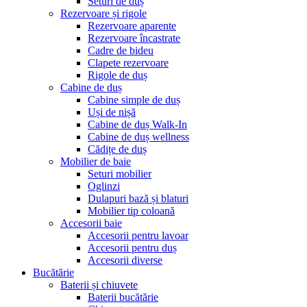
Seturi de duș
Rezervoare și rigole
Rezervoare aparente
Rezervoare încastrate
Cadre de bideu
Clapete rezervoare
Rigole de duș
Cabine de duș
Cabine simple de duș
Uși de nișă
Cabine de duș Walk-In
Cabine de duș wellness
Cădițe de duș
Mobilier de baie
Seturi mobilier
Oglinzi
Dulapuri bază și blaturi
Mobilier tip coloană
Accesorii baie
Accesorii pentru lavoar
Accesorii pentru duș
Accesorii diverse
Bucătărie
Baterii și chiuvete
Baterii bucătărie