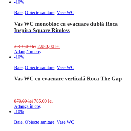
-10%
Baie
,
Obiecte sanitare
,
Vase WC
Vas WC monobloc cu evacuare dublă Roca
Inspira Square Rimless
3.310,00
lei
2.980,00
lei
Adaugă în coș
-10%
Baie
,
Obiecte sanitare
,
Vase WC
Vas WC cu evacuare verticală Roca The Gap
870,00
lei
785,00
lei
Adaugă în coș
-10%
Baie
,
Obiecte sanitare
,
Vase WC