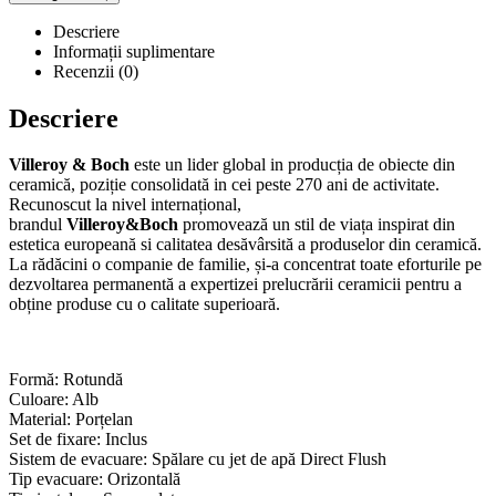
Descriere
Informații suplimentare
Recenzii (0)
Descriere
Villeroy & Boch
este un lider global in producția de obiecte din
ceramică, poziție consolidată in cei peste 270 ani de activitate.
Recunoscut la nivel internațional,
brandul
Villeroy&Boch
promovează un stil de viața inspirat din
estetica europeană si calitatea desăvârsită a produselor din ceramică.
La rădăcini o companie de familie, și-a concentrat toate eforturile pe
dezvoltarea permanentă a expertizei prelucrării ceramicii pentru a
obține produse cu o calitate superioară.
Formă: Rotundă
Culoare: Alb
Material: Porțelan
Set de fixare: Inclus
Sistem de evacuare: Spălare cu jet de apă Direct Flush
Tip evacuare: Orizontală