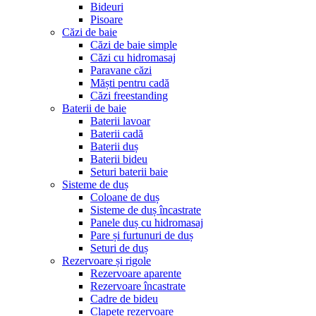
Bideuri
Pisoare
Căzi de baie
Căzi de baie simple
Căzi cu hidromasaj
Paravane căzi
Măști pentru cadă
Căzi freestanding
Baterii de baie
Baterii lavoar
Baterii cadă
Baterii duș
Baterii bideu
Seturi baterii baie
Sisteme de duș
Coloane de duș
Sisteme de duș încastrate
Panele duș cu hidromasaj
Pare și furtunuri de duș
Seturi de duș
Rezervoare și rigole
Rezervoare aparente
Rezervoare încastrate
Cadre de bideu
Clapete rezervoare