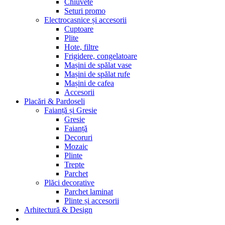
Chiuvete
Seturi promo
Electrocasnice și accesorii
Cuptoare
Plite
Hote, filtre
Frigidere, congelatoare
Mașini de spălat vase
Mașini de spălat rufe
Mașini de cafea
Accesorii
Placări & Pardoseli
Faianță și Gresie
Gresie
Faianță
Decoruri
Mozaic
Plinte
Trepte
Parchet
Plăci decorative
Parchet laminat
Plinte și accesorii
Arhitectură & Design