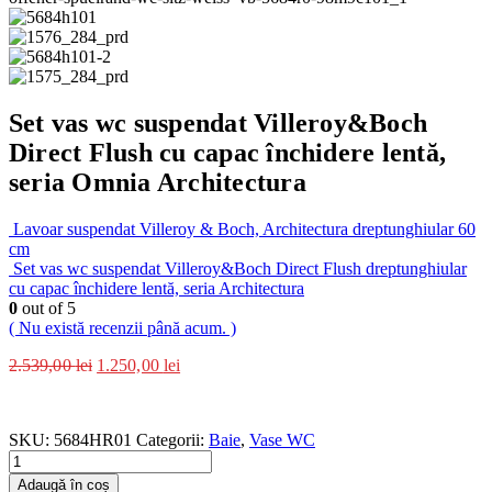
Set vas wc suspendat Villeroy&Boch
Direct Flush cu capac închidere lentă,
seria Omnia Architectura
Lavoar suspendat Villeroy & Boch, Architectura dreptunghiular 60
cm
Set vas wc suspendat Villeroy&Boch Direct Flush dreptunghiular
cu capac închidere lentă, seria Architectura
0
out of 5
( Nu există recenzii până acum. )
2.539,00
lei
1.250,00
lei
SKU:
5684HR01
Categorii:
Baie
,
Vase WC
Adaugă în coș