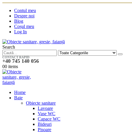
Contul meu
Despre noi
Blog
Coșul meu
Log In
Search
CONTACT RAPID
+40 745 140 056
0
0 items
Home
Baie
Obiecte sanitare
Lavoare
Vase WC
Capace WC
Bideuri
Pisoare