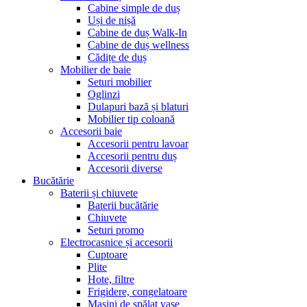
Cabine simple de duș
Uși de nișă
Cabine de duș Walk-In
Cabine de duș wellness
Cădițe de duș
Mobilier de baie
Seturi mobilier
Oglinzi
Dulapuri bază și blaturi
Mobilier tip coloană
Accesorii baie
Accesorii pentru lavoar
Accesorii pentru duș
Accesorii diverse
Bucătărie
Baterii și chiuvete
Baterii bucătărie
Chiuvete
Seturi promo
Electrocasnice și accesorii
Cuptoare
Plite
Hote, filtre
Frigidere, congelatoare
Mașini de spălat vase