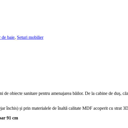
 de baie
,
Seturi mobilier
eni de obiecte sanitare pentru amenajarea băilor. De la cabine de duș, că
tejar închis) și prin materialele de înaltă calitate MDF acoperit cu strat 3
voar 91 cm