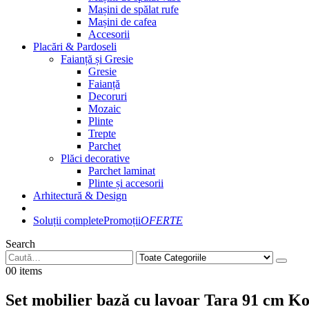
Mașini de spălat rufe
Mașini de cafea
Accesorii
Placări & Pardoseli
Faianță și Gresie
Gresie
Faianță
Decoruri
Mozaic
Plinte
Trepte
Parchet
Plăci decorative
Parchet laminat
Plinte și accesorii
Arhitectură & Design
Soluții complete
Promoții
OFERTE
Search
0
0 items
Set mobilier bază cu lavoar Tara 91 cm Ko