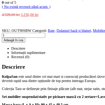
0
out of 5
( Nu există recenzii până acum. )
4.928,00
lei
3.250,00
lei
SKU:
OUT90SBW
Categorii:
Baie
,
Dulapuri bază și blaturi
,
Mobilier
Adaugă în coș
Descriere
Informații suplimentare
Recenzii (0)
Descriere
KolpaSan
este unul dintre cei mai mari si cunoscuți producători slov
devenit rapid una dintre opțiunile de top pentru intreaga Europa.
Colecția Tara se definește prin finisaje plăcute (alb mat, stejar satin, s
Set mobilier suspendat/stativ pe picioare mască cu 2 sertare+La
Masca baza (L x A x H): 90 x 45 x 49,5 cm.