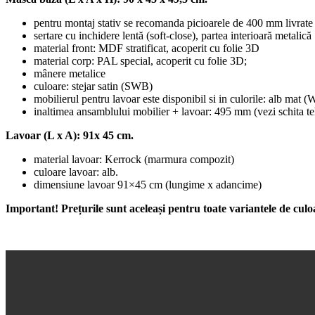
pentru montaj stativ se recomanda picioarele de 400 mm livrate
sertare cu inchidere lentă (soft-close), partea interioară metalică
material front: MDF stratificat, acoperit cu folie 3D
material corp: PAL special, acoperit cu folie 3D;
mânere metalice
culoare: stejar satin (SWB)
mobilierul pentru lavoar este disponibil si in culorile: alb mat 
inaltimea ansamblului mobilier + lavoar: 495 mm (vezi schita te
Lavoar (L x A): 91x 45 cm.
material lavoar: Kerrock (marmura compozit)
culoare lavoar: alb.
dimensiune lavoar 91×45 cm (lungime x adancime)
Important! Prețurile sunt aceleași pentru toate variantele de culo