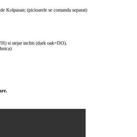
 de Kolpasan; (picioarele se comanda separat)
(WH) si stejar inchis (dark oak=DO).
hnica)
are.