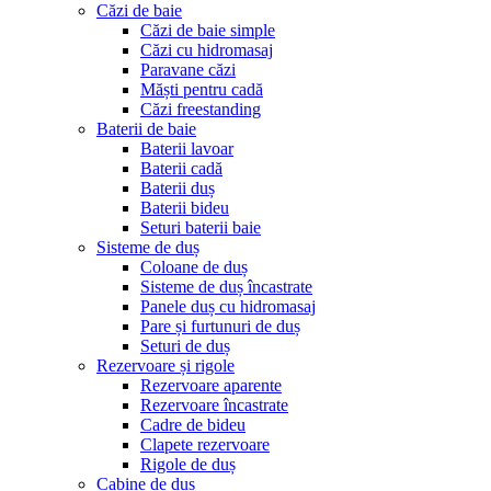
Căzi de baie
Căzi de baie simple
Căzi cu hidromasaj
Paravane căzi
Măști pentru cadă
Căzi freestanding
Baterii de baie
Baterii lavoar
Baterii cadă
Baterii duș
Baterii bideu
Seturi baterii baie
Sisteme de duș
Coloane de duș
Sisteme de duș încastrate
Panele duș cu hidromasaj
Pare și furtunuri de duș
Seturi de duș
Rezervoare și rigole
Rezervoare aparente
Rezervoare încastrate
Cadre de bideu
Clapete rezervoare
Rigole de duș
Cabine de duș