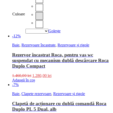
Culoare
Golește
-12%
Baie
,
Rezervoare încastrate
,
Rezervoare și rigole
Rezervor încastrat Roca, pentru vas wc
suspendat cu mecanism dublă descărcare Roca
Duplo Compact
1.460,00
lei
1.280,00
lei
Adaugă în coș
-7%
Baie
,
Clapete rezervoare
,
Rezervoare și rigole
Clapetă de acționare cu dublă comandă Roca
Duplo PL 5 Dual, alb