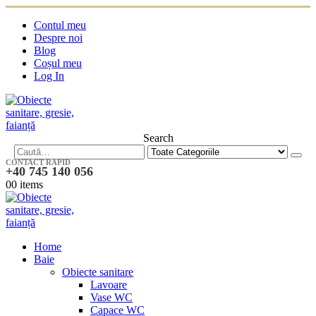
Contul meu
Despre noi
Blog
Coșul meu
Log In
Search
CONTACT RAPID
+40 745 140 056
0
0 items
Home
Baie
Obiecte sanitare
Lavoare
Vase WC
Capace WC