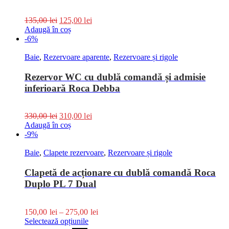
135,00
lei
125,00
lei
Adaugă în coș
-6%
Baie
,
Rezervoare aparente
,
Rezervoare și rigole
Rezervor WC cu dublă comandă și admisie
inferioară Roca Debba
330,00
lei
310,00
lei
Adaugă în coș
-9%
Baie
,
Clapete rezervoare
,
Rezervoare și rigole
Clapetă de acționare cu dublă comandă Roca
Duplo PL 7 Dual
150,00
lei
–
275,00
lei
Selectează opțiunile