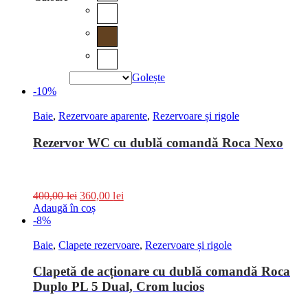
Golește
-10%
Baie
,
Rezervoare aparente
,
Rezervoare și rigole
Rezervor WC cu dublă comandă Roca Nexo
400,00
lei
360,00
lei
Adaugă în coș
-8%
Baie
,
Clapete rezervoare
,
Rezervoare și rigole
Clapetă de acționare cu dublă comandă Roca
Duplo PL 5 Dual, Crom lucios