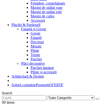
Frigidere, congelatoare
Mașini de spălat vase
Mașini de spălat rufe
Mașini de cafea
Accesorii
Placări & Pardoseli
Faianță și Gresie
Gresie
Faianță
Decoruri
Mozaic
Plinte
Trepte
Parchet
Plăci decorative
Parchet laminat
Plinte și accesorii
Arhitectură & Design
Soluții complete
Promoții
OFERTE
Search
0
0 items