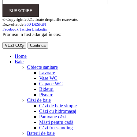
© Copyright 2021. Toate drepturile rezervate.
Dezvoltat de
360 DESIGN
Facebook
Twitter
Linkedin
Produsul a fost adăugat în coș:
VEZI COȘ
Continuă
Home
Baie
Obiecte sanitare
Lavoare
Vase WC
Capace WC
Bideuri
Pisoare
Căzi de baie
Căzi de baie simple
Căzi cu hidromasaj
Paravane căzi
Măști pentru cadă
Căzi freestanding
Baterii de baie