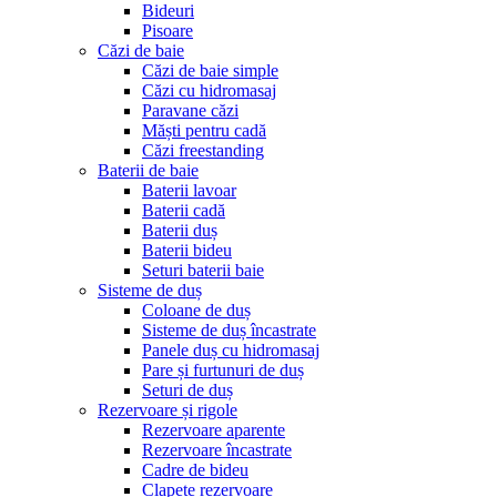
Bideuri
Pisoare
Căzi de baie
Căzi de baie simple
Căzi cu hidromasaj
Paravane căzi
Măști pentru cadă
Căzi freestanding
Baterii de baie
Baterii lavoar
Baterii cadă
Baterii duș
Baterii bideu
Seturi baterii baie
Sisteme de duș
Coloane de duș
Sisteme de duș încastrate
Panele duș cu hidromasaj
Pare și furtunuri de duș
Seturi de duș
Rezervoare și rigole
Rezervoare aparente
Rezervoare încastrate
Cadre de bideu
Clapete rezervoare