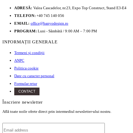
ADRESĂ:
Valea Cascadelor, nr.23, Expo Top Construct, Stand E3-E4
TELEFON:
+40 745 140 056
EMAIL:
office@banyodesign.ro
PROGRAM:
Luni - Sâmbătă / 9:00 AM – 7:00 PM
INFORMAȚII GENERALE
Termeni și condiții
ANPC
Politica cookie
Date cu caracter personal
Formular retur
CONTACT
Înscriere newsletter
Află toate noile oferte direct prin intermediul newsletter-ului nostru.