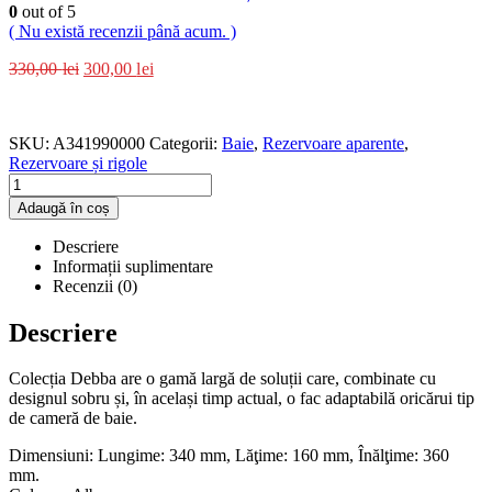
0
out of 5
( Nu există recenzii până acum. )
330,00
lei
300,00
lei
SKU:
A341990000
Categorii:
Baie
,
Rezervoare aparente
,
Rezervoare și rigole
Adaugă în coș
Descriere
Informații suplimentare
Recenzii (0)
Descriere
Colecția Debba are o gamă largă de soluții care, combinate cu
designul sobru și, în același timp actual, o fac adaptabilă oricărui tip
de cameră de baie.
Dimensiuni: Lungime: 340 mm, Lăţime: 160 mm, Înălţime: 360
mm.