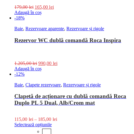
179,00
lei
165,00
lei
Adaugă în coș
-18%
Baie
,
Rezervoare aparente
,
Rezervoare și rigole
Rezervor WC dublă comandă Roca Inspira
1.205,00
lei
990,00
lei
Adaugă în coș
-12%
Baie
,
Clapete rezervoare
,
Rezervoare și rigole
Clapetă de acționare cu dublă comandă Roca
Duplo PL 5 Dual, Alb/Crom mat
115,00
lei
–
185,00
lei
Selectează opțiunile