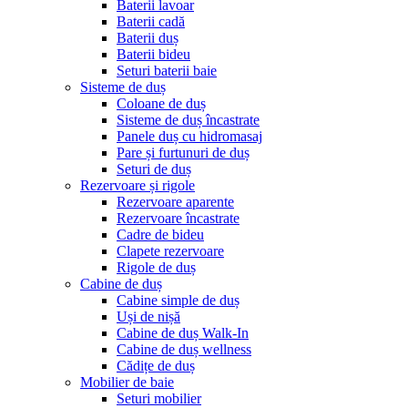
Baterii lavoar
Baterii cadă
Baterii duș
Baterii bideu
Seturi baterii baie
Sisteme de duș
Coloane de duș
Sisteme de duș încastrate
Panele duș cu hidromasaj
Pare și furtunuri de duș
Seturi de duș
Rezervoare și rigole
Rezervoare aparente
Rezervoare încastrate
Cadre de bideu
Clapete rezervoare
Rigole de duș
Cabine de duș
Cabine simple de duș
Uși de nișă
Cabine de duș Walk-In
Cabine de duș wellness
Cădițe de duș
Mobilier de baie
Seturi mobilier