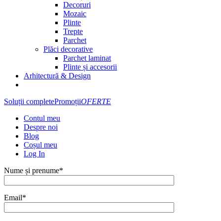
Decoruri
Mozaic
Plinte
Trepte
Parchet
Plăci decorative
Parchet laminat
Plinte și accesorii
Arhitectură & Design
Soluții complete
Promoții
OFERTE
Contul meu
Despre noi
Blog
Coșul meu
Log In
Nume și prenume*
Email*