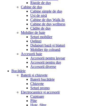
Rigole de duș
Cabine de duș
Cabine simple de duș
Uși de nișă
Cabine de duș Walk-In
Cabine de duș wellness
Cădițe de duș
Mobilier de baie
Seturi mobilier
Oglinzi
Dulapuri bază și blaturi
Mobilier tip coloană
Accesorii baie
Accesorii pentru lavoar
Accesorii pentru duș
Accesorii diverse
Bucătărie
Baterii și chiuvete
Baterii bucătărie
Chiuvete
Seturi promo
Electrocasnice și accesorii
Cuptoare
Plite
Hote, filtre