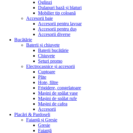
Oglinzi
Dulapuri bază și blaturi
Mobilier tip coloană
Accesorii baie
Accesorii pentru lavoar
Accesorii pentru duș
Accesorii diverse
Bucătărie
Baterii și chiuvete
Baterii bucătărie
Chiuvete
Seturi promo
Electrocasnice și accesorii
Cuptoare
Plite
Hote, filtre
Frigidere, congelatoare
Mașini de spălat vase
Mașini de spălat rufe
Mașini de cafea
Accesorii
Placări & Pardoseli
Faianță și Gresie
Gresie
Faianță