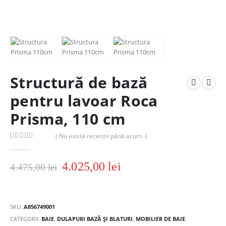
Structură de bază
pentru lavoar Roca
Prisma, 110 cm
( Nu există recenzii până acum. )
0
out of 5
4.025,00
lei
4.475,00
lei
SKU:
A856749001
CATEGORII:
BAIE
,
DULAPURI BAZĂ ȘI BLATURI
,
MOBILIER DE BAIE