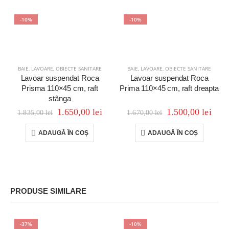
-10%
-10%
BAIE
,
LAVOARE
,
OBIECTE SANITARE
BAIE
,
LAVOARE
,
OBIECTE SANITARE
Lavoar suspendat Roca
Lavoar suspendat Roca
Prisma 110×45 cm, raft
Prima 110×45 cm, raft dreapta
stânga
1.650,00
lei
1.500,00
lei
1.835,00
lei
1.670,00
lei
ADAUGĂ ÎN COȘ
ADAUGĂ ÎN COȘ
PRODUSE SIMILARE
-37%
-10%