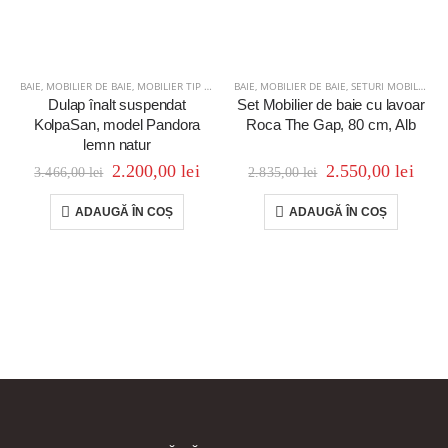
BAIE
,
MOBILIER DE BAIE
,
MOBILIER TIP COLOANĂ
BAIE
,
MOBILIER DE BAIE
,
SETURI MOBILIER
Dulap înalt suspendat
Set Mobilier de baie cu lavoar
KolpaSan, model Pandora
Roca The Gap, 80 cm, Alb
lemn natur
2.200,00
lei
2.550,00
lei
3.466,00
lei
2.835,00
lei
ADAUGĂ ÎN COȘ
ADAUGĂ ÎN COȘ