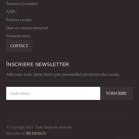
Termeni și condiții
ANPC
Politica cookie
Date cu caracter personal
Formular retur
CONTACT
ÎNSCRIERE NEWSLETTER
Află toate noile oferte direct prin intermediul newsletter-ului nostru.
© Copyright 2021. Toate drepturile rezervate.
Dezvoltat de
360 DESIGN