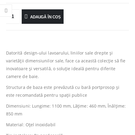
ADAUGĂ ÎN COȘ
Datorită design-ului lavoarului, liniilor sale drepte și
varietății dimensiunilor sale, face ca această colecție să fie
inovatoare și versatilă, o soluție ideală pentru diferite
camere de baie.
Structura de baza este prevăzută cu bară portprosop și
este recomandată pentru spaţii publice
Dimensiuni: Lungime: 1100 mm, Lăţime: 460 mm, Înălţime:
850 mm
Material: Oțel inoxidabil