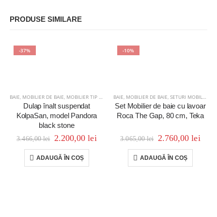
PRODUSE SIMILARE
-37%
-10%
BAIE
,
MOBILIER DE BAIE
,
MOBILIER TIP COLOANĂ
BAIE
,
MOBILIER DE BAIE
,
SETURI MOBILIER
Dulap înalt suspendat
Set Mobilier de baie cu lavoar
KolpaSan, model Pandora
Roca The Gap, 80 cm, Teka
black stone
2.200,00
lei
2.760,00
lei
3.466,00
lei
3.065,00
lei
ADAUGĂ ÎN COȘ
ADAUGĂ ÎN COȘ