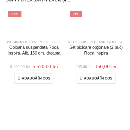
-10%
-9%
BAIE
,
MOBILIER DE BAIE
,
MOBILIER TIP COLOANĂ
ACCESORII BAIE
,
ACCESORII DIVERSE
,
BAIE
Coloană suspendată Roca
Set picioare opţionale (2 buc)
Inspira, Alb, 160 cm, dreapta
Roca Inspira
5.570,00
lei
150,00
lei
6.190,00
lei
165,00
lei
ADAUGĂ ÎN COȘ
ADAUGĂ ÎN COȘ