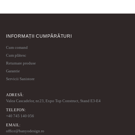
INFORMAȚII CUMPĂRĂTURI
Cum comand
Cum plătesc
Returnare produse
Garantie
Servicii Sanistore
ADRESĂ:
Valea Cascadelor, nr.23, Expo Top Construct, Stand E3-E4
TELEFON:
+40 745 140 056
EMAIL:
office@banyodesign.ro