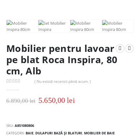
Mobilier pentru lavoar
pe blat Roca Inspira, 80
cm, Alb
( Nu există recenzii până acum. )
0
out of 5
5.650,00
lei
6.890,00
lei
SKU:
A851080806
CATEGORII:
BAIE
,
DULAPURI BAZĂ ȘI BLATURI
,
MOBILIER DE BAIE