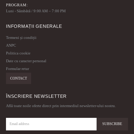
PROGRAM:
Luni - Sâmbătă / 9:00 AM – 7:00 PM
INFORMAȚII GENERALE
Termeni și condiții
ANPC
Politica cookie
Date cu caracter personal
Formular retur
CONTACT
ÎNSCRIERE NEWSLETTER
Află toate noile oferte direct prin intermediul newsletter-ului nostru.