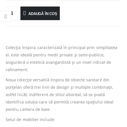
ADAUGĂ ÎN COȘ
Colecția Inspira, caracterizată în principal prin simplitatea
ei, este ideală pentru medii private și semi-publice,
asigurând o estetică avangardistă și un nivel ridicat de
rafinament.
Noua colecție versatilă Inspira de obiecte sanitare din
porțelan oferă trei linii de design și multiple combinații,
astfel încât, indiferent de stilul abordat, să se poată
identifica soluția care să permită crearea spațiului ideal
pentru camera de baie.
Setul de mobilier include: