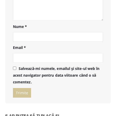
Nume
*
Email
*
Salvează-mi numele, emailul și site-ul web în
acest navigator pentru data viitoare când o să
comentez.
S-AR PUTEA SĂ-ȚI PLACĂ ȘI…