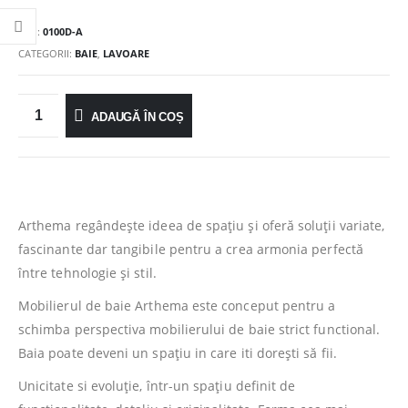
SKU:
0100D-A
CATEGORII:
BAIE
,
LAVOARE
ADAUGĂ ÎN COȘ
Arthema regândește ideea de spațiu și oferă soluții variate,
fascinante dar tangibile pentru a crea armonia perfectă
între tehnologie și stil.
Mobilierul de baie Arthema este conceput pentru a
schimba perspectiva mobilierului de baie strict functional.
Baia poate deveni un spațiu in care iti dorești să fii.
Unicitate si evoluție, într-un spațiu definit de