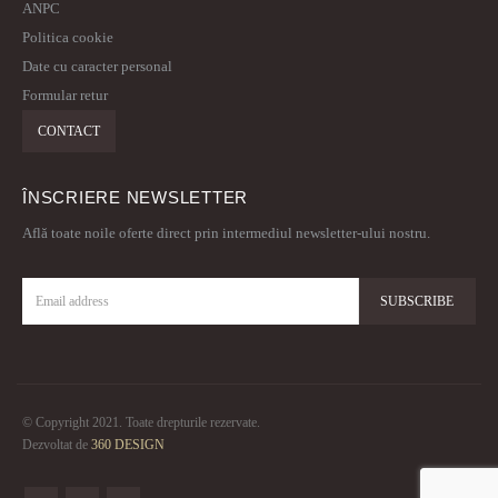
ANPC
Politica cookie
Date cu caracter personal
Formular retur
CONTACT
ÎNSCRIERE NEWSLETTER
Află toate noile oferte direct prin intermediul newsletter-ului nostru.
© Copyright 2021. Toate drepturile rezervate.
Dezvoltat de
360 DESIGN