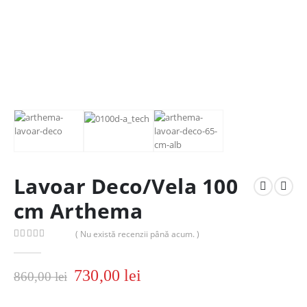
Lavoar Deco/Vela 100
cm Arthema
( Nu există recenzii până acum. )
0
out of 5
730,00
lei
860,00
lei