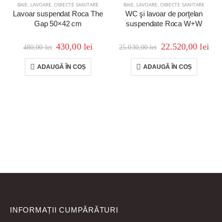
BAIE
,
LAVOARE
,
OBIECTE SANITARE
BAIE
,
LAVOARE
,
OBIECTE SANITARE
Lavoar suspendat Roca The
WC şi lavoar de porţelan
Gap 50×42 cm
suspendate Roca W+W
430,00
lei
22.520,00
lei
480,00
lei
25.030,00
lei
ADAUGĂ ÎN COȘ
ADAUGĂ ÎN COȘ
INFORMAȚII CUMPĂRĂTURI