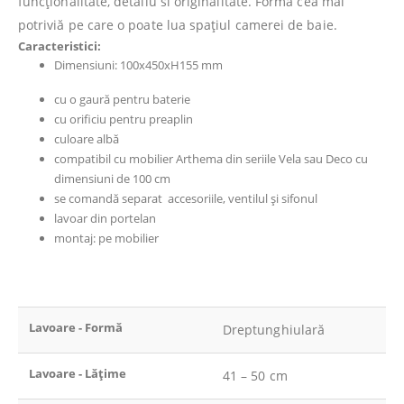
funcționalitate, detaliu si originalitate. Forma cea mai
potriviă pe care o poate lua spațiul camerei de baie.
Caracteristici:
Dimensiuni: 100x450xH155 mm
cu o gaură pentru baterie
cu orificiu pentru preaplin
culoare albă
compatibil cu mobilier Arthema din seriile Vela sau Deco cu
dimensiuni de 100 cm
se comandă separat accesoriile, ventilul și sifonul
lavoar din portelan
montaj: pe mobilier
Lavoare - Formă
Dreptunghiulară
Lavoare - Lățime
41 – 50 cm