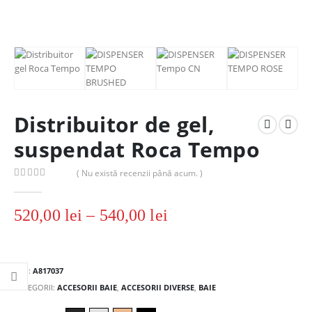
Distribuitor de gel,
suspendat Roca Tempo
( Nu există recenzii până acum. )
0
out of 5
520,00
lei
–
540,00
lei
SKU:
A817037
CATEGORII:
ACCESORII BAIE
,
ACCESORII DIVERSE
,
BAIE