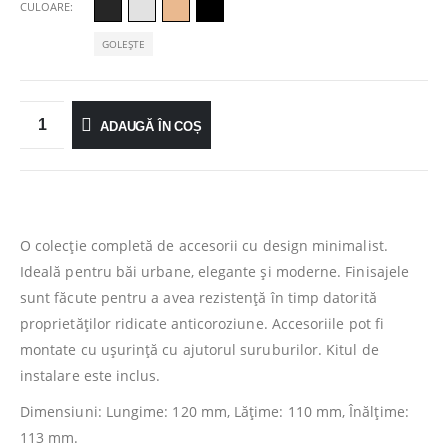
CULOARE
GOLEȘTE
ADAUGĂ ÎN COȘ
O colecție completă de accesorii cu design minimalist.
Ideală pentru băi urbane, elegante și moderne. Finisajele
sunt făcute pentru a avea rezistență în timp datorită
proprietăților ridicate anticoroziune. Accesoriile pot fi
montate cu ușurință cu ajutorul suruburilor. Kitul de
instalare este inclus.
Dimensiuni: Lungime: 120 mm, Lăţime: 110 mm, Înălţime:
113 mm.