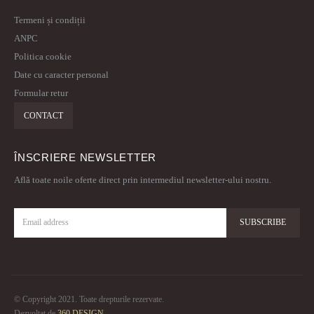
Termeni și condiții
ANPC
Politica cookie
Date cu caracter personal
Formular retur
CONTACT
ÎNSCRIERE NEWSLETTER
Află toate noile oferte direct prin intermediul newsletter-ului nostru.
© Copyright 2021. Toate drepturile rezervate.
Dezvoltat de
360 DESIGN