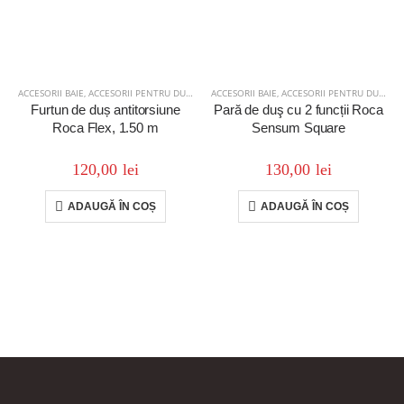
ACCESORII BAIE
,
ACCESORII PENTRU DUȘ
,
BAIE
ACCESORII BAIE
,
ACCESORII PENTRU DUȘ
,
BAI
Furtun de duș antitorsiune
Pară de duş cu 2 funcții Roca
Roca Flex, 1.50 m
Sensum Square
120,00
lei
130,00
lei
ADAUGĂ ÎN COȘ
ADAUGĂ ÎN COȘ