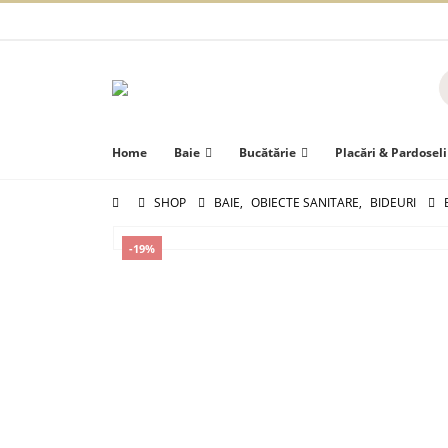
Home
Baie
Bucătărie
Placări & Pardoseli
SHOP
BAIE
,
OBIECTE SANITARE
,
BIDEURI
-19%