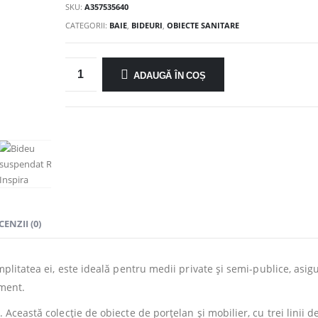
SKU:
A357535640
CATEGORII:
BAIE
,
BIDEURI
,
OBIECTE SANITARE
ADAUGĂ ÎN COȘ
CENZII (0)
implitatea ei, este ideală pentru medii private și semi-publice, asi
ament.
. Această colecție de obiecte de porțelan și mobilier, cu trei linii 