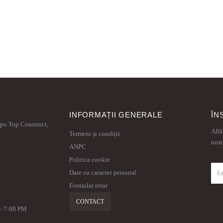
INFORMAȚII GENERALE
ÎN
xpo Top Construct,
Află
Termeni și condiții
nost
ANPC
Politica cookie
Date cu caracter personal
Formular retur
CONTACT
 – 7:00 PM