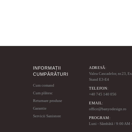
INFORMAȚII
ADRESĂ:
Valea Cascadelor, nr.23, E
CUMPĂRĂTURI
Stand E3-E4
Cum comand
TELEFON:
Cum plătesc
+40 745 140 056
Returnare produse
EMAIL:
Garantie
office@banyodesign.ro
Servicii Sanistore
PROGRAM:
Luni - Sâmbătă / 9:00 AM