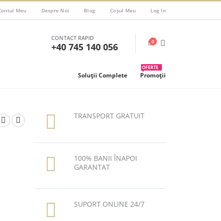
Contul Meu
Despre Noi
Blog
Coșul Meu
Log In
CONTACT RAPID
0
+40 745 140 056
OFERTE
Soluții Complete
Promoții
TRANSPORT GRATUIT
100% BANII ÎNAPOI
GARANTAT
SUPORT ONLINE 24/7