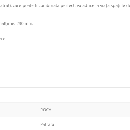
ătrat), care poate fi combinată perfect, va aduce la viață spațiile d
nălţime: 230 mm.
ere
ROCA
Pătrată