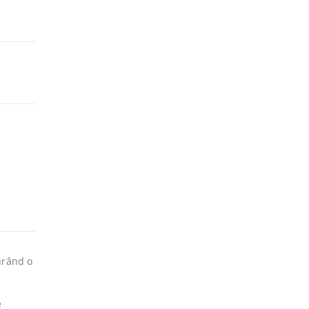
gurând o
de