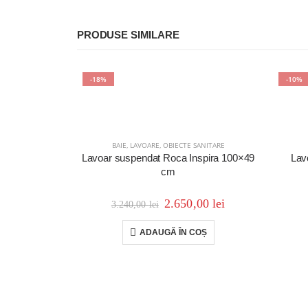
PRODUSE SIMILARE
-18%
-10%
BAIE
,
LAVOARE
,
OBIECTE SANITARE
Lavoar suspendat Roca Inspira 100×49
Lav
cm
2.650,00
lei
3.240,00
lei
ADAUGĂ ÎN COȘ