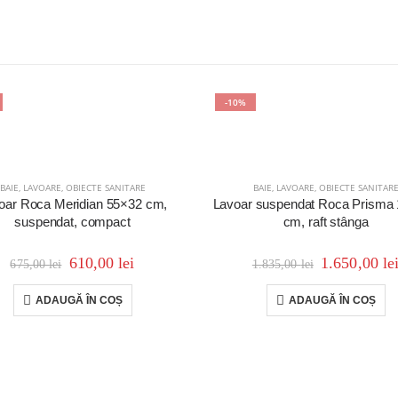
-10%
BAIE
,
LAVOARE
,
OBIECTE SANITARE
BAIE
,
LAVOARE
,
OBIECTE SANITAR
oar Roca Meridian 55×32 cm,
Lavoar suspendat Roca Prisma
suspendat, compact
cm, raft stânga
610,00
lei
1.650,00
le
675,00
lei
1.835,00
lei
ADAUGĂ ÎN COȘ
ADAUGĂ ÎN COȘ