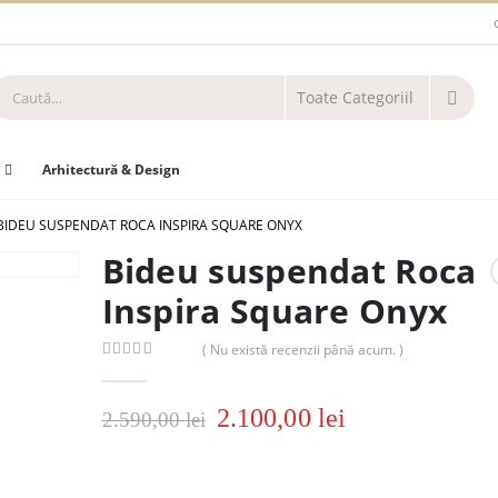
Arhitectură & Design
BIDEU SUSPENDAT ROCA INSPIRA SQUARE ONYX
Bideu suspendat Roca
Inspira Square Onyx
( Nu există recenzii până acum. )
0
out of 5
2.100,00
lei
2.590,00
lei