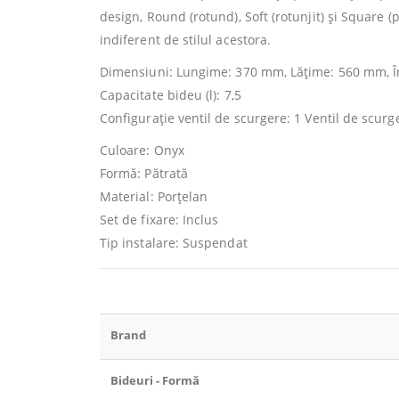
design, Round (rotund), Soft (rotunjit) și Square (p
indiferent de stilul acestora.
Dimensiuni: Lungime: 370 mm, Lăţime: 560 mm, Î
Capacitate bideu (l): 7,5
Configuraţie ventil de scurgere: 1 Ventil de scurg
Culoare: Onyx
Formă: Pătrată
Material: Porțelan
Set de fixare: Inclus
Tip instalare: Suspendat
Brand
Bideuri - Formă