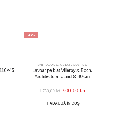
-49%
-10%
E
BAIE
,
LAVOARE
,
OBIECTE SANITARE
 110×45
Lavoar pe blat Villeroy & Boch,
Architectura rotund Ø 40 cm
i
900,00
lei
1.750,00
lei
ADAUGĂ ÎN COȘ
BAIE
,
LA
Lavoar tote