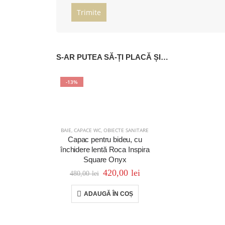
S-AR PUTEA SĂ-ȚI PLACĂ ȘI…
-13%
BAIE
,
CAPACE WC
,
OBIECTE SANITARE
Capac pentru bideu, cu
închidere lentă Roca Inspira
Square Onyx
420,00
lei
480,00
lei
ADAUGĂ ÎN COȘ