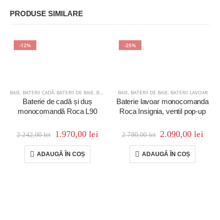
PRODUSE SIMILARE
-12%
-25%
BAIE
,
BATERII CADĂ
,
BATERII DE BAIE
,
BATERII DUȘ
BAIE
,
BATERII DE BAIE
,
BATERII LAVOAR
Baterie de cadă și duș
Baterie lavoar monocomanda
monocomandă Roca L90
Roca Insignia, ventil pop-up
1.970,00
lei
2.090,00
lei
2.242,00
lei
2.780,00
lei
ADAUGĂ ÎN COȘ
ADAUGĂ ÎN COȘ