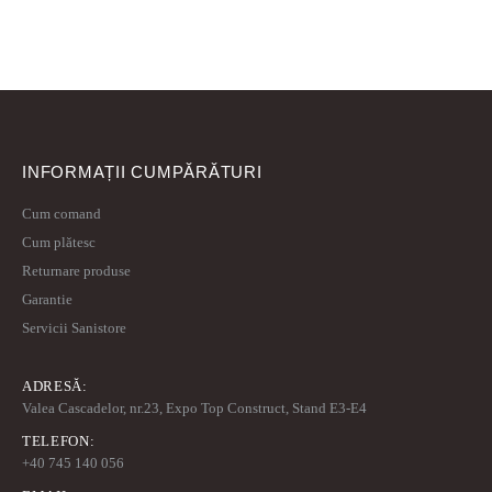
INFORMAȚII CUMPĂRĂTURI
Cum comand
Cum plătesc
Returnare produse
Garantie
Servicii Sanistore
ADRESĂ:
Valea Cascadelor, nr.23, Expo Top Construct, Stand E3-E4
TELEFON:
+40 745 140 056