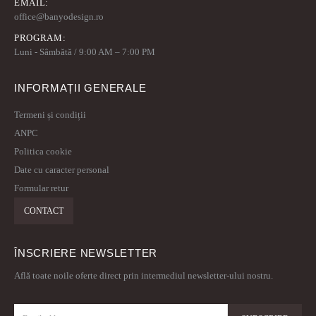
EMAIL:
office@banyodesign.ro
PROGRAM:
Luni - Sâmbătă / 9:00 AM – 7:00 PM
INFORMAȚII GENERALE
Termeni și condiții
ANPC
Politica cookie
Date cu caracter personal
Formular retur
CONTACT
ÎNSCRIERE NEWSLETTER
Află toate noile oferte direct prin intermediul newsletter-ului nostru.