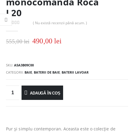
monocomandă Roca
L20
( Nu există recenzii până acum. )
0
out of 5
490,00
lei
555,00
lei
SKU:
A5A3B09C00
CATEGORII:
BAIE
,
BATERII DE BAIE
,
BATERII LAVOAR
ADAUGĂ ÎN COȘ
Pur şi simplu contemporan. Aceasta este o colecţie de