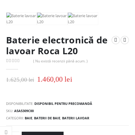
Baterie electronică de
lavoar Roca L20
( Nu există recenzii până acum. )
0
out of 5
1.460,00
lei
1.625,00
lei
DISPONIBILITATE:
DISPONIBIL PENTRU PRECOMANDĂ
SKU:
A5A5309C00
CATEGORII:
BAIE
,
BATERII DE BAIE
,
BATERII LAVOAR