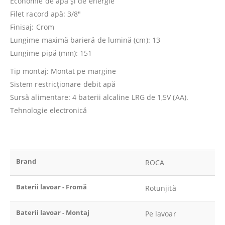
Economie de apă şi de energie
Filet racord apă: 3/8″
Finisaj: Crom
Lungime maximă barieră de lumină (cm): 13
Lungime pipă (mm): 151
Tip montaj: Montat pe margine
Sistem restricţionare debit apă
Sursă alimentare: 4 baterii alcaline LRG de 1,5V (AA).
Tehnologie electronică
Brand
ROCA
Baterii lavoar - Fromă
Rotunjită
Baterii lavoar - Montaj
Pe lavoar