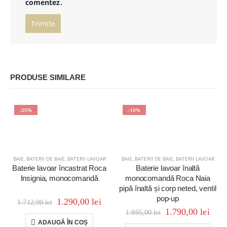
comentez.
PRODUSE SIMILARE
-25%
-10%
BAIE
,
BATERII DE BAIE
,
BATERII LAVOAR
BAIE
,
BATERII DE BAIE
,
BATERII LAVOAR
Baterie lavoar încastrat Roca
Baterie lavoar înaltă
Insignia, monocomandă
monocomandă Roca Naia
pipă înaltă și corp neted, ventil
pop-up
1.290,00
lei
1.712,00
lei
1.790,00
lei
1.995,00
lei
ADAUGĂ ÎN COȘ