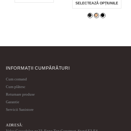
SELECTEAZĂ OPȚIUNILE
INFORMAȚII CUMPĂRĂTURI
Cum comand
Cum plătesc
Returnare produse
Garantie
Servicii Sanistore
ADRESĂ:
Valea Cascadelor, nr.23, Expo Top Construct, Stand E3-E4