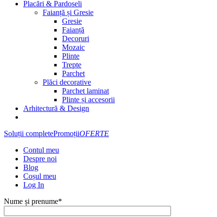
Placări & Pardoseli
Faianță și Gresie
Gresie
Faianță
Decoruri
Mozaic
Plinte
Trepte
Parchet
Plăci decorative
Parchet laminat
Plinte și accesorii
Arhitectură & Design
Soluții complete
Promoții
OFERTE
Contul meu
Despre noi
Blog
Coșul meu
Log In
Nume și prenume*