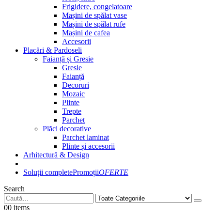
Frigidere, congelatoare
Mașini de spălat vase
Mașini de spălat rufe
Mașini de cafea
Accesorii
Placări & Pardoseli
Faianță și Gresie
Gresie
Faianță
Decoruri
Mozaic
Plinte
Trepte
Parchet
Plăci decorative
Parchet laminat
Plinte și accesorii
Arhitectură & Design
Soluții complete
Promoții
OFERTE
Search
0
0 items