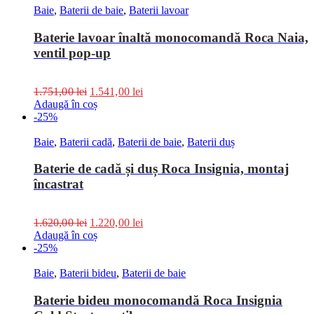
Baie
,
Baterii de baie
,
Baterii lavoar
Baterie lavoar înaltă monocomandă Roca Naia,
ventil pop-up
1.751,00
lei
1.541,00
lei
Adaugă în coș
-25%
Baie
,
Baterii cadă
,
Baterii de baie
,
Baterii duș
Baterie de cadă și duș Roca Insignia, montaj
încastrat
1.620,00
lei
1.220,00
lei
Adaugă în coș
-25%
Baie
,
Baterii bideu
,
Baterii de baie
Baterie bideu monocomandă Roca Insignia