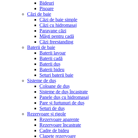
Bideuri
Pisoare
Căzi de baie
Căzi de baie simple
Căzi cu hidromasaj
Paravane căzi
Măști pentru cadă
Căzi freestanding
Baterii de baie
Baterii lavoar
Baterii cadă
Baterii duș
Baterii bideu
Seturi baterii baie
Sisteme de duș
Coloane de duș
Sisteme de duș încastrate
Panele duș cu hidromasaj
Pare și furtunuri de duș
Seturi de duș
Rezervoare și rigole
Rezervoare aparente
Rezervoare încastrate
Cadre de bideu
Clapete rezervoare