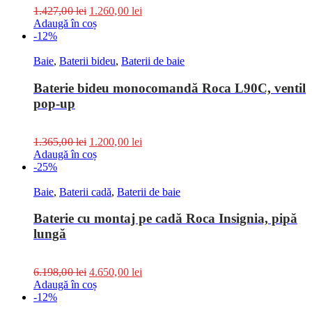
1.427,00
lei
1.260,00
lei
Adaugă în coș
-12%
Baie
,
Baterii bideu
,
Baterii de baie
Baterie bideu monocomandă Roca L90C, ventil
pop-up
1.365,00
lei
1.200,00
lei
Adaugă în coș
-25%
Baie
,
Baterii cadă
,
Baterii de baie
Baterie cu montaj pe cadă Roca Insignia, pipă
lungă
6.198,00
lei
4.650,00
lei
Adaugă în coș
-12%