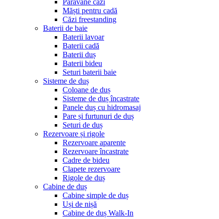
Paravane căzi
Măști pentru cadă
Căzi freestanding
Baterii de baie
Baterii lavoar
Baterii cadă
Baterii duș
Baterii bideu
Seturi baterii baie
Sisteme de duș
Coloane de duș
Sisteme de duș încastrate
Panele duș cu hidromasaj
Pare și furtunuri de duș
Seturi de duș
Rezervoare și rigole
Rezervoare aparente
Rezervoare încastrate
Cadre de bideu
Clapete rezervoare
Rigole de duș
Cabine de duș
Cabine simple de duș
Uși de nișă
Cabine de duș Walk-In