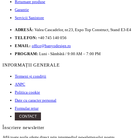
Returnare produse
Garantie
Servicii Sanistore
ADRESĂ:
Valea Cascadelor, nr.23, Expo Top Construct, Stand E3-E4
TELEFON:
+40 745 140 056
EMAIL:
office@banyodesign.ro
PROGRAM:
Luni - Sâmbătă / 9:00 AM – 7:00 PM
INFORMAȚII GENERALE
Termeni și condiții
ANPC
Politica cookie
Date cu caracter personal
Formular retur
CONTACT
Înscriere newsletter
Află toate noile oferte direct prin intermediul newsletter-ului nostru.