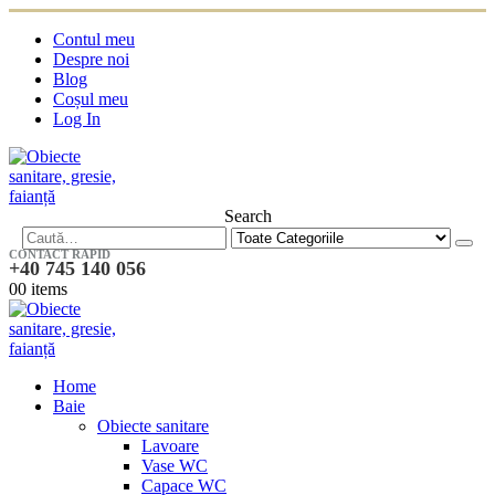
Contul meu
Despre noi
Blog
Coșul meu
Log In
Search
CONTACT RAPID
+40 745 140 056
0
0 items
Home
Baie
Obiecte sanitare
Lavoare
Vase WC
Capace WC