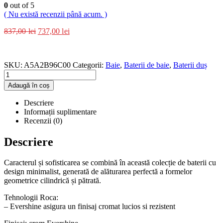
0
out of 5
( Nu există recenzii până acum. )
837,00
lei
737,00
lei
SKU:
A5A2B96C00
Categorii:
Baie
,
Baterii de baie
,
Baterii duș
Adaugă în coș
Descriere
Informații suplimentare
Recenzii (0)
Descriere
Caracterul și sofisticarea se combină în această colecție de baterii cu
design minimalist, generată de alăturarea perfectă a formelor
geometrice cilindrică și pătrată.
Tehnologii Roca:
– Evershine asigura un finisaj cromat lucios si rezistent