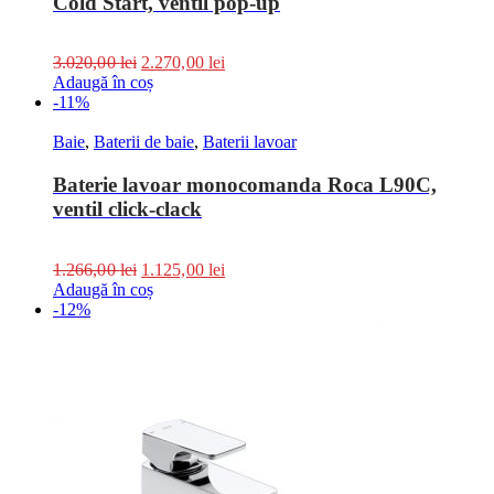
Cold Start, ventil pop-up
3.020,00
lei
2.270,00
lei
Adaugă în coș
-11%
Baie
,
Baterii de baie
,
Baterii lavoar
Baterie lavoar monocomanda Roca L90C,
ventil click-clack
1.266,00
lei
1.125,00
lei
Adaugă în coș
-12%