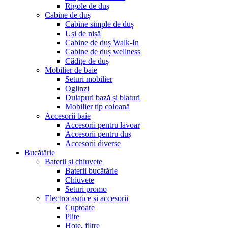
Rigole de duș
Cabine de duș
Cabine simple de duș
Uși de nișă
Cabine de duș Walk-In
Cabine de duș wellness
Cădițe de duș
Mobilier de baie
Seturi mobilier
Oglinzi
Dulapuri bază și blaturi
Mobilier tip coloană
Accesorii baie
Accesorii pentru lavoar
Accesorii pentru duș
Accesorii diverse
Bucătărie
Baterii și chiuvete
Baterii bucătărie
Chiuvete
Seturi promo
Electrocasnice și accesorii
Cuptoare
Plite
Hote, filtre