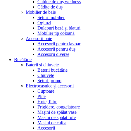
Cabine de duș wellness
Cădițe de duș
Mobilier de baie
Seturi mobilier
Oglinzi
Dulapuri bază și blaturi
Mobilier tip coloană
Accesorii baie
Accesorii pentru lavoar
Accesorii pentru duș
Accesorii diverse
Bucătărie
Baterii și chiuvete
Baterii bucătărie
Chiuvete
Seturi promo
Electrocasnice și accesorii
Cuptoare
Plite
Hote, filtre
Frigidere, congelatoare
Mașini de spălat vase
Mașini de spălat rufe
Mașini de cafea
Accesorii