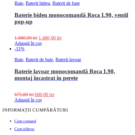
Baie
,
Baterii bideu
,
Baterii de baie
Baterie bideu monocomandă Roca L90, ventil
pop-up
1.680,00
lei
1.480,00
lei
Adaugă în coș
-11%
Baie
,
Baterii de baie
,
Baterii lavoar
Baterie lavoar monocomandă Roca L90,
montaj încastrat în perete
675,00
lei
600,00
lei
Adaugă în coș
INFORMAȚII CUMPĂRĂTURI
Cum comand
Cum plătesc