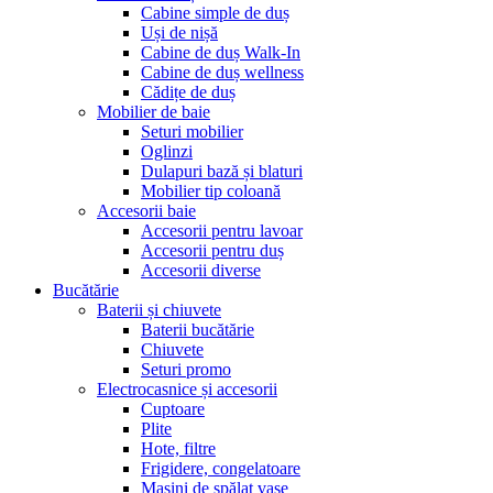
Cabine simple de duș
Uși de nișă
Cabine de duș Walk-In
Cabine de duș wellness
Cădițe de duș
Mobilier de baie
Seturi mobilier
Oglinzi
Dulapuri bază și blaturi
Mobilier tip coloană
Accesorii baie
Accesorii pentru lavoar
Accesorii pentru duș
Accesorii diverse
Bucătărie
Baterii și chiuvete
Baterii bucătărie
Chiuvete
Seturi promo
Electrocasnice și accesorii
Cuptoare
Plite
Hote, filtre
Frigidere, congelatoare
Mașini de spălat vase