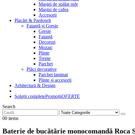
Mașini de spălat rufe
Mașini de cafea
Accesorii
Placări & Pardoseli
Faianță și Gresie
Gresie
Faianță
Decoruri
Mozaic
Plinte
Trepte
Parchet
Plăci decorative
Parchet laminat
Plinte și accesorii
Arhitectură & Design
Soluții complete
Promoții
OFERTE
Search
0
0 items
Baterie de bucătărie monocomandă Roca 