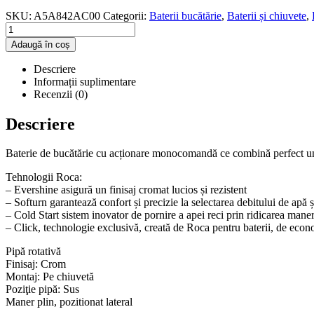
SKU:
A5A842AC00
Categorii:
Baterii bucătărie
,
Baterii și chiuvete
,
Adaugă în coș
Descriere
Informații suplimentare
Recenzii (0)
Descriere
Baterie de bucătărie cu acționare monocomandă ce combină perfect un de
Tehnologii Roca:
– Evershine asigură un finisaj cromat lucios și rezistent
– Softurn garantează confort și precizie la selectarea debitului de apă 
– Cold Start sistem inovator de pornire a apei reci prin ridicarea maner
– Click, technologie exclusivă, creată de Roca pentru baterii, de econo
Pipă rotativă
Finisaj: Crom
Montaj: Pe chiuvetă
Poziţie pipă: Sus
Maner plin, pozitionat lateral