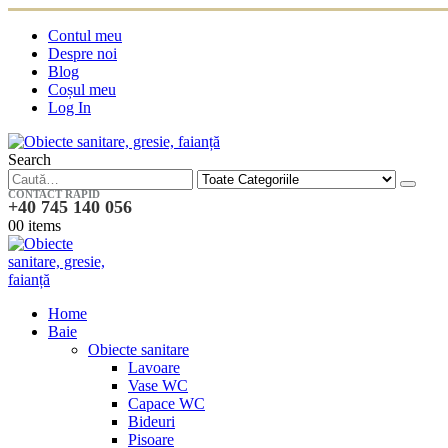
Contul meu
Despre noi
Blog
Coșul meu
Log In
Search
CONTACT RAPID
+40 745 140 056
0
0 items
Home
Baie
Obiecte sanitare
Lavoare
Vase WC
Capace WC
Bideuri
Pisoare