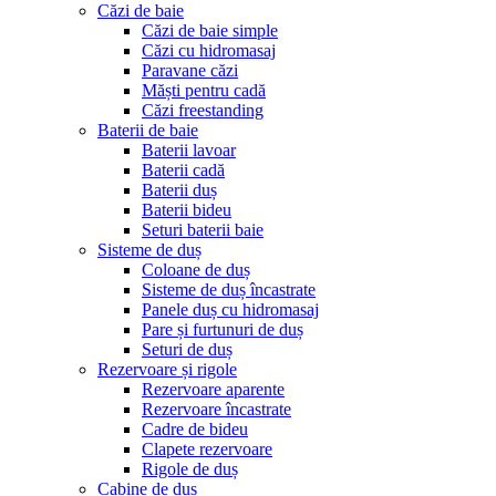
Căzi de baie
Căzi de baie simple
Căzi cu hidromasaj
Paravane căzi
Măști pentru cadă
Căzi freestanding
Baterii de baie
Baterii lavoar
Baterii cadă
Baterii duș
Baterii bideu
Seturi baterii baie
Sisteme de duș
Coloane de duș
Sisteme de duș încastrate
Panele duș cu hidromasaj
Pare și furtunuri de duș
Seturi de duș
Rezervoare și rigole
Rezervoare aparente
Rezervoare încastrate
Cadre de bideu
Clapete rezervoare
Rigole de duș
Cabine de duș