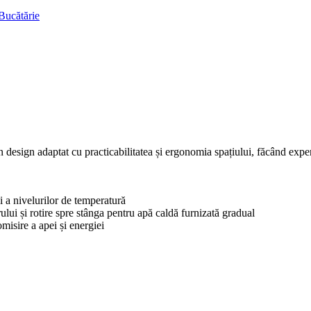
Bucătărie
sign adaptat cu practicabilitatea și ergonomia spațiului, făcând experie
și a nivelurilor de temperatură
ului și rotire spre stânga pentru apă caldă furnizată gradual
misire a apei și energiei