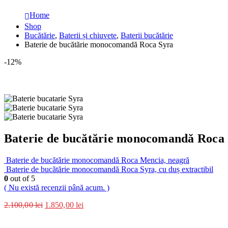
Home
Shop
Bucătărie
,
Baterii și chiuvete
,
Baterii bucătărie
Baterie de bucătărie monocomandă Roca Syra
-12%
Baterie de bucătărie monocomandă Roca
Baterie de bucătărie monocomandă Roca Mencia, neagră
Baterie de bucătărie monocomandă Roca Syra, cu duș extractibil
0
out of 5
( Nu există recenzii până acum. )
2.100,00
lei
1.850,00
lei