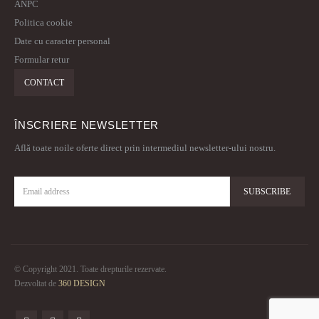
ANPC
Politica cookie
Date cu caracter personal
Formular retur
CONTACT
ÎNSCRIERE NEWSLETTER
Află toate noile oferte direct prin intermediul newsletter-ului nostru.
© Copyright 2021. Toate drepturile rezervate.
Dezvoltat de
360 DESIGN