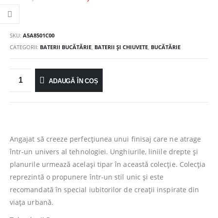
SKU:
A5A8501C00
CATEGORII:
BATERII BUCĂTĂRIE
,
BATERII ȘI CHIUVETE
,
BUCĂTĂRIE
ADAUGĂ ÎN COȘ
Angajat să creeze perfecţiunea unui finisaj care ne atrage
într-un univers al tehnologiei. Unghiurile, liniile drepte şi
planurile urmează acelaşi tipar în această colecţie. Colecţia
reprezintă o propunere într-un stil unic şi este
recomandată în special iubitorilor de creaţii inspirate din
viaţa urbană.