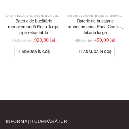
BATERII BUCĂTĂRIE
,
BATERII ȘI CHIUVETE
,
BUCĂTĂRIE
BATERII BUCĂTĂRIE
,
BATERII ȘI CHIUVETE
,
BU
Baterie de bucătărie
Baterie de bucatarie
monocomandă Roca Targa,
monocomanda Roca Carelia ,
pipă retractabilă
lebada lunga
920,00
lei
450,00
lei
1.045,00
lei
490,00
lei
ADAUGĂ ÎN COȘ
ADAUGĂ ÎN COȘ
INFORMAȚII CUMPĂRĂTURI