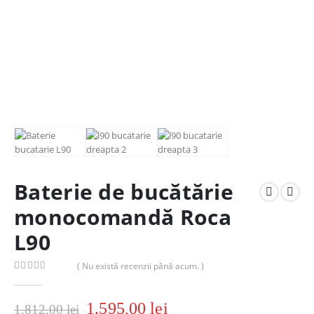
Baterie de bucătărie
monocomandă Roca
L90
( Nu există recenzii până acum. )
0
out of 5
1.595,00
lei
1.812,00
lei