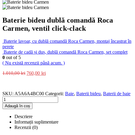
Baterie bideu dublă comandă Roca
Carmen, ventil click-clack
Baterie lavoar, cu dublă comandă Roca Carmen, montaj încastrat în
perete
Baterie de cadă și duș, dublă comandă Roca Carmen, set complet
0
out of 5
( Nu există recenzii până acum. )
1.010,00
lei
760,00
lei
SKU:
A5A6A4BC00
Categorii:
Baie
,
Baterii bideu
,
Baterii de baie
Adaugă în coș
Descriere
Informații suplimentare
Recenzii (0)