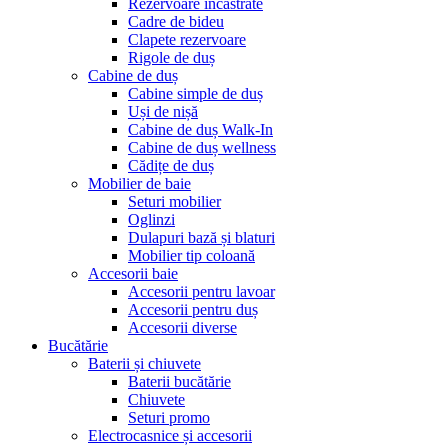
Rezervoare încastrate
Cadre de bideu
Clapete rezervoare
Rigole de duș
Cabine de duș
Cabine simple de duș
Uși de nișă
Cabine de duș Walk-In
Cabine de duș wellness
Cădițe de duș
Mobilier de baie
Seturi mobilier
Oglinzi
Dulapuri bază și blaturi
Mobilier tip coloană
Accesorii baie
Accesorii pentru lavoar
Accesorii pentru duș
Accesorii diverse
Bucătărie
Baterii și chiuvete
Baterii bucătărie
Chiuvete
Seturi promo
Electrocasnice și accesorii