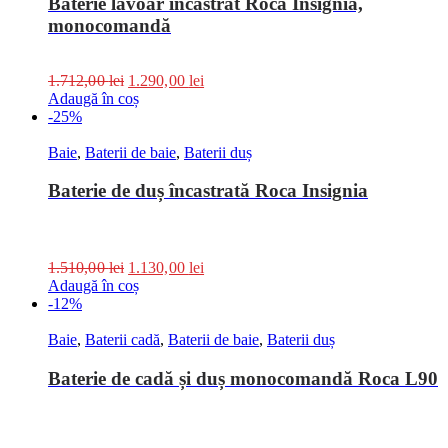
Baterie lavoar încastrat Roca Insignia,
monocomandă
1.712,00
lei
1.290,00
lei
Adaugă în coș
-25%
Baie
,
Baterii de baie
,
Baterii duș
Baterie de duș încastrată Roca Insignia
1.510,00
lei
1.130,00
lei
Adaugă în coș
-12%
Baie
,
Baterii cadă
,
Baterii de baie
,
Baterii duș
Baterie de cadă și duș monocomandă Roca L90