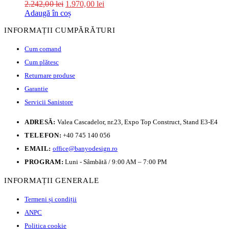
2.242,00
lei
1.970,00
lei
Adaugă în coș
INFORMAȚII CUMPĂRĂTURI
Cum comand
Cum plătesc
Returnare produse
Garantie
Servicii Sanistore
ADRESĂ:
Valea Cascadelor, nr.23, Expo Top Construct, Stand E3-E4
TELEFON:
+40 745 140 056
EMAIL:
office@banyodesign.ro
PROGRAM:
Luni - Sâmbătă / 9:00 AM – 7:00 PM
INFORMAȚII GENERALE
Termeni și condiții
ANPC
Politica cookie