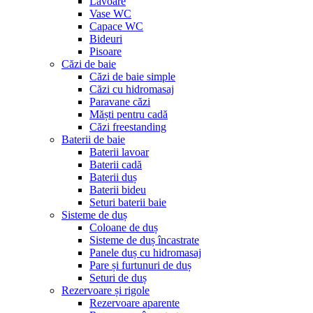
Lavoare
Vase WC
Capace WC
Bideuri
Pisoare
Căzi de baie
Căzi de baie simple
Căzi cu hidromasaj
Paravane căzi
Măști pentru cadă
Căzi freestanding
Baterii de baie
Baterii lavoar
Baterii cadă
Baterii duș
Baterii bideu
Seturi baterii baie
Sisteme de duș
Coloane de duș
Sisteme de duș încastrate
Panele duș cu hidromasaj
Pare și furtunuri de duș
Seturi de duș
Rezervoare și rigole
Rezervoare aparente