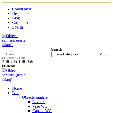
Contul meu
Despre noi
Blog
Coșul meu
Log In
Search
CONTACT RAPID
+40 745 140 056
0
0 items
Home
Baie
Obiecte sanitare
Lavoare
Vase WC
Capace WC