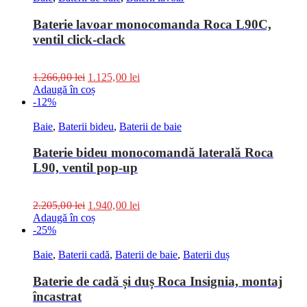
Baterie lavoar monocomanda Roca L90C,
ventil click-clack
1.266,00
lei
1.125,00
lei
Adaugă în coș
-12%
Baie
,
Baterii bideu
,
Baterii de baie
Baterie bideu monocomandă laterală Roca
L90, ventil pop-up
2.205,00
lei
1.940,00
lei
Adaugă în coș
-25%
Baie
,
Baterii cadă
,
Baterii de baie
,
Baterii duș
Baterie de cadă și duș Roca Insignia, montaj
încastrat