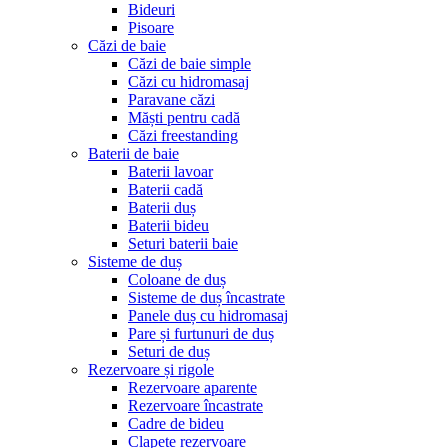
Bideuri
Pisoare
Căzi de baie
Căzi de baie simple
Căzi cu hidromasaj
Paravane căzi
Măști pentru cadă
Căzi freestanding
Baterii de baie
Baterii lavoar
Baterii cadă
Baterii duș
Baterii bideu
Seturi baterii baie
Sisteme de duș
Coloane de duș
Sisteme de duș încastrate
Panele duș cu hidromasaj
Pare și furtunuri de duș
Seturi de duș
Rezervoare și rigole
Rezervoare aparente
Rezervoare încastrate
Cadre de bideu
Clapete rezervoare