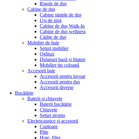
Rigole de duș
Cabine de duș
Cabine simple de duș
Uși de nișă
Cabine de duș Walk-In
Cabine de duș wellness
Cădițe de duș
Mobilier de baie
Seturi mobilier
Oglinzi
Dulapuri bază și blaturi
Mobilier tip coloană
Accesorii baie
Accesorii pentru lavoar
Accesorii pentru duș
Accesorii diverse
Bucătărie
Baterii și chiuvete
Baterii bucătărie
Chiuvete
Seturi promo
Electrocasnice și accesorii
Cuptoare
Plite
Hote, filtre