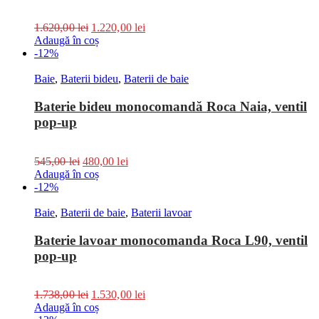
1.620,00
lei
1.220,00
lei
Adaugă în coș
-12%
Baie
,
Baterii bideu
,
Baterii de baie
Baterie bideu monocomandă Roca Naia, ventil
pop-up
545,00
lei
480,00
lei
Adaugă în coș
-12%
Baie
,
Baterii de baie
,
Baterii lavoar
Baterie lavoar monocomanda Roca L90, ventil
pop-up
1.738,00
lei
1.530,00
lei
Adaugă în coș