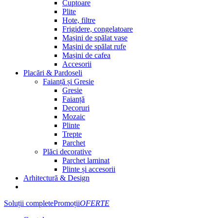
Cuptoare
Plite
Hote, filtre
Frigidere, congelatoare
Mașini de spălat vase
Mașini de spălat rufe
Mașini de cafea
Accesorii
Placări & Pardoseli
Faianță și Gresie
Gresie
Faianță
Decoruri
Mozaic
Plinte
Trepte
Parchet
Plăci decorative
Parchet laminat
Plinte și accesorii
Arhitectură & Design
Soluții complete
Promoții
OFERTE