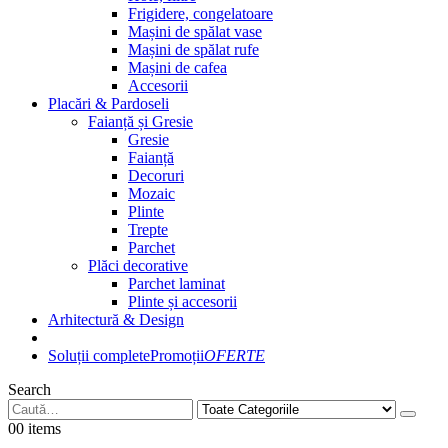
Frigidere, congelatoare
Mașini de spălat vase
Mașini de spălat rufe
Mașini de cafea
Accesorii
Placări & Pardoseli
Faianță și Gresie
Gresie
Faianță
Decoruri
Mozaic
Plinte
Trepte
Parchet
Plăci decorative
Parchet laminat
Plinte și accesorii
Arhitectură & Design
Soluții complete
Promoții
OFERTE
Search
0
0 items