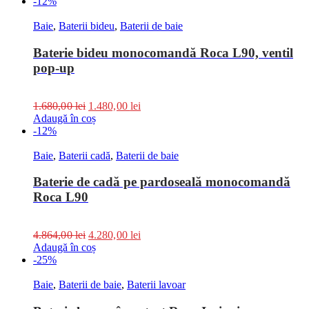
-12%
Baie
,
Baterii bideu
,
Baterii de baie
Baterie bideu monocomandă Roca L90, ventil
pop-up
1.680,00
lei
1.480,00
lei
Adaugă în coș
-12%
Baie
,
Baterii cadă
,
Baterii de baie
Baterie de cadă pe pardoseală monocomandă
Roca L90
4.864,00
lei
4.280,00
lei
Adaugă în coș
-25%
Baie
,
Baterii de baie
,
Baterii lavoar