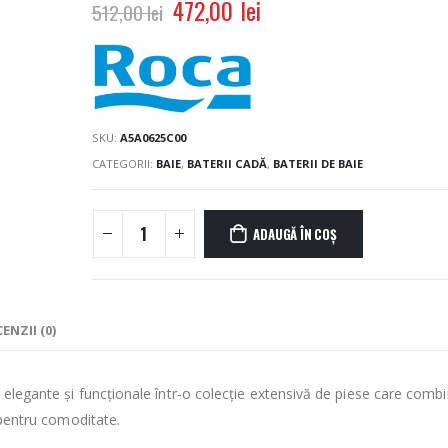
472,00
lei
512,00
lei
SKU:
A5A0625C00
CATEGORII:
BAIE
,
BATERII CADĂ
,
BATERII DE BAIE
ADAUGĂ ÎN COȘ
ENZII (0)
 elegante şi funcţionale într-o colecţie extensivă de piese care comb
e pentru comoditate.