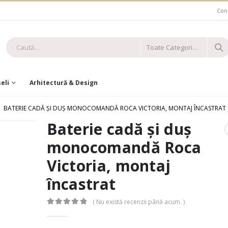
Con
Toate Categoriile
eli
Arhitectură & Design
BATERIE CADĂ ȘI DUȘ MONOCOMANDĂ ROCA VICTORIA, MONTAJ ÎNCASTRAT
Baterie cadă și duș
monocomandă Roca
Victoria, montaj
încastrat
( Nu există recenzii până acum. )
0
out of 5