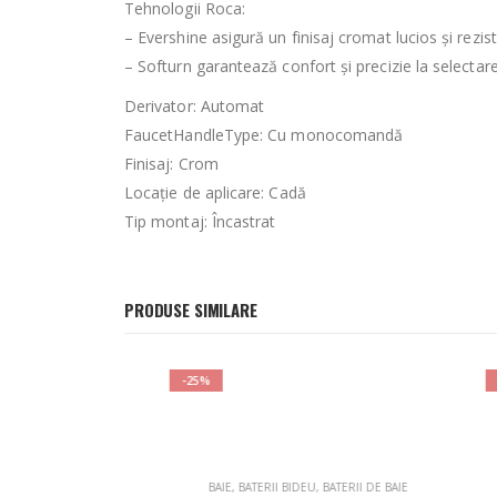
Tehnologii Roca:
– Evershine asigură un finisaj cromat lucios și rezis
– Softurn garantează confort și precizie la selectare
Derivator: Automat
FaucetHandleType: Cu monocomandă
Finisaj: Crom
Locaţie de aplicare: Cadă
Tip montaj: Încastrat
PRODUSE SIMILARE
-25%
-25%
RII LAVOAR
BAIE
,
BATERII BIDEU
,
BATERII DE BAIE
BA