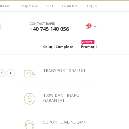
tul Meu
Despre Noi
Blog
Coșul Meu
Log In
CONTACT RAPID
0
+40 745 140 056
OFERTE
Soluții Complete
Promoții
TRANSPORT GRATUIT
100% BANII ÎNAPOI
GARANTAT
SUPORT ONLINE 24/7