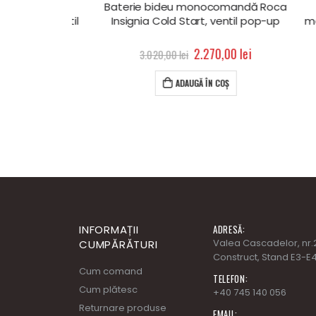
medie
Baterie bideu monocomandă Roca
ia, ventil
Insignia Cold Start, ventil pop-up
monoco
,00
lei
2.270,00
lei
3.020,00
lei
OȘ
ADAUGĂ ÎN COȘ
INFORMAȚII
ADRESĂ: