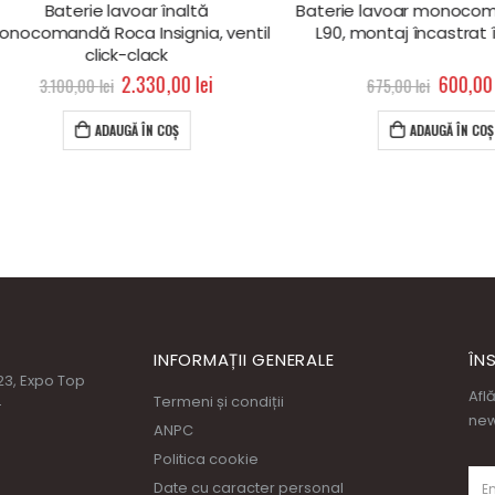
Baterie lavoar înaltă
Baterie lavoar monocomand
mandă Roca Insignia, ventil
L90, montaj încastrat în p
click-clack
2.330,00
lei
600,00
lei
3.100,00
lei
675,00
lei
ADAUGĂ ÎN COȘ
ADAUGĂ ÎN COȘ
INFORMAȚII GENERALE
ÎN