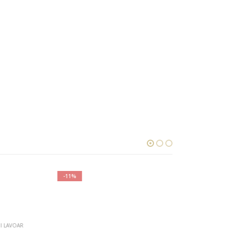
-11%
-12%
OAR
BAIE
,
BATERII DE BAIE
,
BATERII LAVOAR