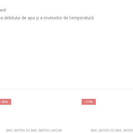
tent
a debitului de apa și a nivelurilor de temperatură
-11%
IE
,
BATERII DE BAIE
,
BATERII LAVOAR
BAIE
,
BATERII DE BAIE
,
BATERII LAV