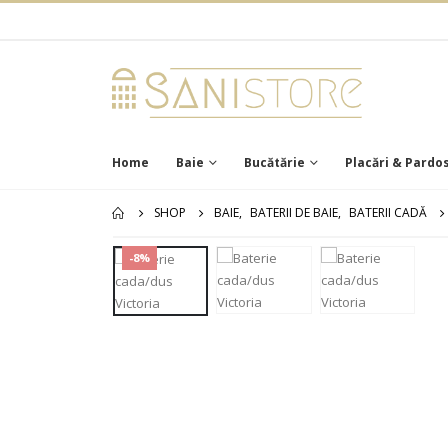
Home
Baie
Bucătărie
Placări & Pardos
SHOP
BAIE
,
BATERII DE BAIE
,
BATERII CADĂ
-8%