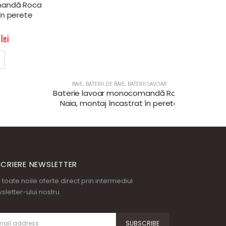
ă Roca
Baterie lavoar monocomandă Roca
erete
Naia, montaj încastrat în perete
750,00
lei
840,00
lei
ADAUGĂ ÎN COȘ
BAIE
,
BATE
Baterie bi
L90
1.680
SCRIERE NEWSLETTER