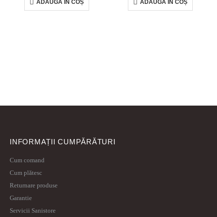
ADAUGĂ ÎN COȘ
ADAUGĂ ÎN COȘ
INFORMAȚII CUMPĂRĂTURI
Cum comand
Cum plătesc
Returnare produse
Garantie
Servicii Sanistore