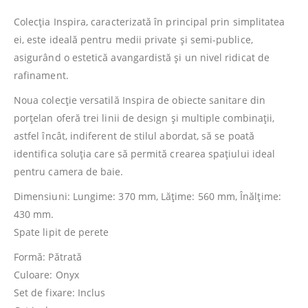
Colecția Inspira, caracterizată în principal prin simplitatea
ei, este ideală pentru medii private și semi-publice,
asigurând o estetică avangardistă și un nivel ridicat de
rafinament.
Noua colecție versatilă Inspira de obiecte sanitare din
porțelan oferă trei linii de design și multiple combinații,
astfel încât, indiferent de stilul abordat, să se poată
identifica soluția care să permită crearea spațiului ideal
pentru camera de baie.
Dimensiuni: Lungime: 370 mm, Lăţime: 560 mm, Înălţime:
430 mm.
Spate lipit de perete
Formă: Pătrată
Culoare: Onyx
Set de fixare: Inclus