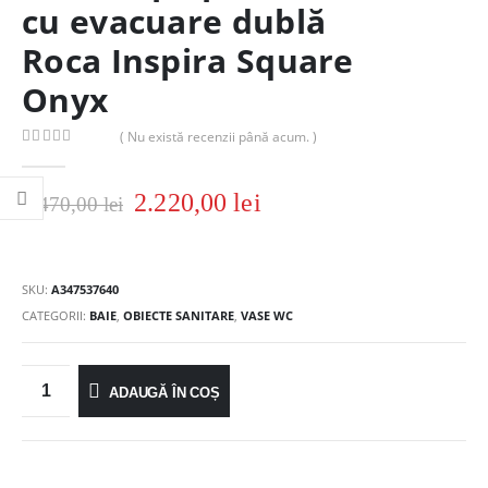
cu evacuare dublă
Roca Inspira Square
Onyx
( Nu există recenzii până acum. )
0
out of 5
2.220,00
lei
2.470,00
lei
SKU:
A347537640
CATEGORII:
BAIE
,
OBIECTE SANITARE
,
VASE WC
ADAUGĂ ÎN COȘ