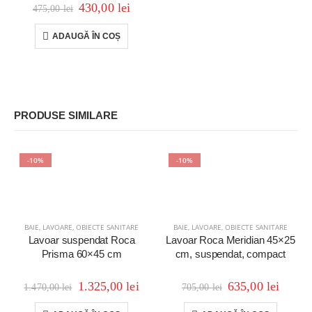
430,00
lei
475,00
lei
ADAUGĂ ÎN COȘ
PRODUSE SIMILARE
-10%
-10%
BAIE
,
LAVOARE
,
OBIECTE SANITARE
BAIE
,
LAVOARE
,
OBIECTE SANITARE
Lavoar suspendat Roca
Lavoar Roca Meridian 45×25
Prisma 60×45 cm
cm, suspendat, compact
1.325,00
lei
635,00
lei
1.470,00
lei
705,00
lei