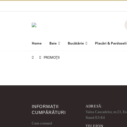
Home
Baie
Bucătărie
Placări & Pardoseli
PROMOȚII
INFORMAȚII
ADRESĂ:
Valea Cascadelor, nr.23, E
CUMPĂRĂTURI
Stand E3-E4
Cum comand
TELEFON: