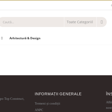
Arhitectură & Design
INFORMAȚII GENERALE
ÎN
xpo Top Construct,
Află
Termeni și condiții
nost
ANPC