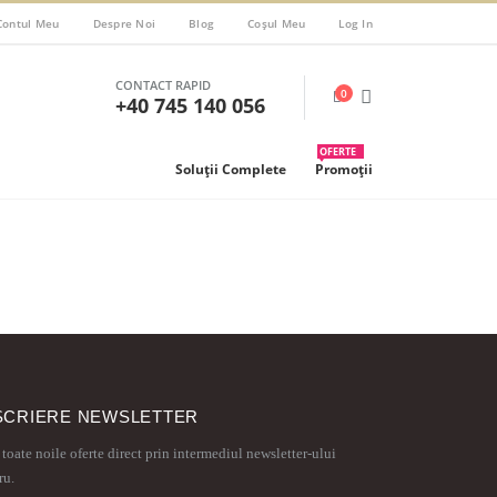
Contul Meu
Despre Noi
Blog
Coșul Meu
Log In
CONTACT RAPID
0
+40 745 140 056
OFERTE
Soluții Complete
Promoții
SCRIERE NEWSLETTER
 toate noile oferte direct prin intermediul newsletter-ului
ru.