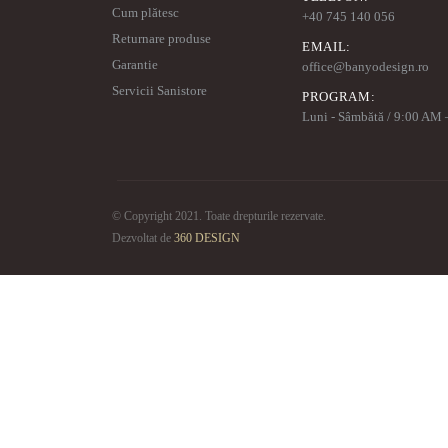
Cum plătesc
+40 745 140 056
Returnare produse
EMAIL:
Garantie
office@banyodesign.ro
Servicii Sanistore
PROGRAM:
Luni - Sâmbătă / 9:00 AM
© Copyright 2021. Toate drepturile rezervate.
Dezvoltat de
360 DESIGN