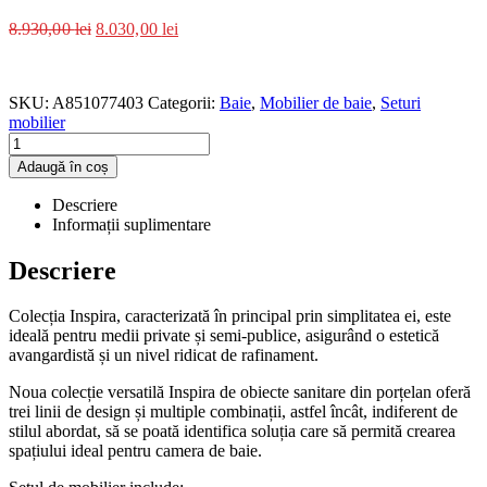
8.930,00
lei
8.030,00
lei
SKU:
A851077403
Categorii:
Baie
,
Mobilier de baie
,
Seturi
mobilier
Adaugă în coș
Descriere
Informații suplimentare
Descriere
Colecția Inspira, caracterizată în principal prin simplitatea ei, este
ideală pentru medii private și semi-publice, asigurând o estetică
avangardistă și un nivel ridicat de rafinament.
Noua colecție versatilă Inspira de obiecte sanitare din porțelan oferă
trei linii de design și multiple combinații, astfel încât, indiferent de
stilul abordat, să se poată identifica soluția care să permită crearea
spațiului ideal pentru camera de baie.