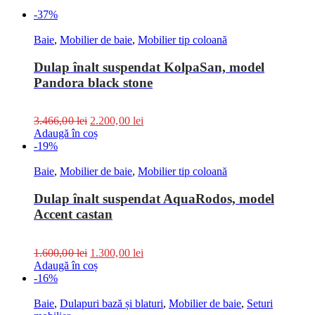
-37%
Baie
,
Mobilier de baie
,
Mobilier tip coloană
Dulap înalt suspendat KolpaSan, model
Pandora black stone
3.466,00
lei
2.200,00
lei
Adaugă în coș
-19%
Baie
,
Mobilier de baie
,
Mobilier tip coloană
Dulap înalt suspendat AquaRodos, model
Accent castan
1.600,00
lei
1.300,00
lei
Adaugă în coș
-16%
Baie
,
Dulapuri bază și blaturi
,
Mobilier de baie
,
Seturi