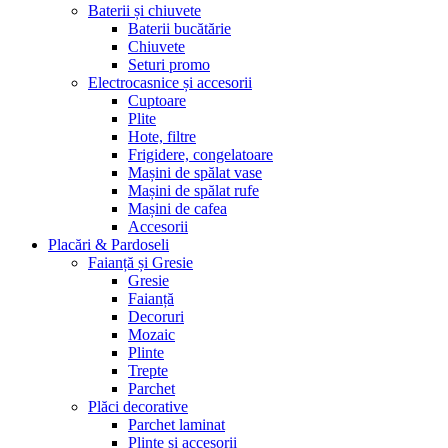
Baterii și chiuvete
Baterii bucătărie
Chiuvete
Seturi promo
Electrocasnice și accesorii
Cuptoare
Plite
Hote, filtre
Frigidere, congelatoare
Mașini de spălat vase
Mașini de spălat rufe
Mașini de cafea
Accesorii
Placări & Pardoseli
Faianță și Gresie
Gresie
Faianță
Decoruri
Mozaic
Plinte
Trepte
Parchet
Plăci decorative
Parchet laminat
Plinte și accesorii