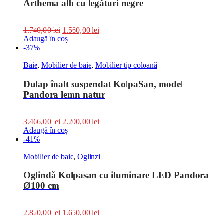
Arthema alb cu legături negre
1.740,00
lei
1.560,00
lei
Adaugă în coș
-37%
Baie
,
Mobilier de baie
,
Mobilier tip coloană
Dulap înalt suspendat KolpaSan, model
Pandora lemn natur
3.466,00
lei
2.200,00
lei
Adaugă în coș
-41%
Mobilier de baie
,
Oglinzi
Oglindă Kolpasan cu iluminare LED Pandora
Ø100 cm
2.820,00
lei
1.650,00
lei