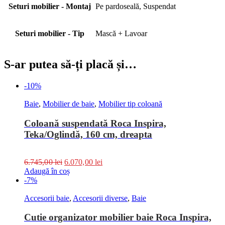
Seturi mobilier - Montaj
Pe pardoseală, Suspendat
Seturi mobilier - Tip
Mască + Lavoar
S-ar putea să-ți placă și…
-10%
Baie
,
Mobilier de baie
,
Mobilier tip coloană
Coloană suspendată Roca Inspira,
Teka/Oglindă, 160 cm, dreapta
6.745,00
lei
6.070,00
lei
Adaugă în coș
-7%
Accesorii baie
,
Accesorii diverse
,
Baie
Cutie organizator mobilier baie Roca Inspira,