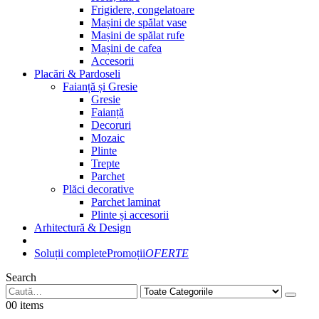
Frigidere, congelatoare
Mașini de spălat vase
Mașini de spălat rufe
Mașini de cafea
Accesorii
Placări & Pardoseli
Faianță și Gresie
Gresie
Faianță
Decoruri
Mozaic
Plinte
Trepte
Parchet
Plăci decorative
Parchet laminat
Plinte și accesorii
Arhitectură & Design
Soluții complete
Promoții
OFERTE
Search
0
0 items