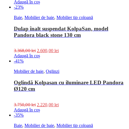
Adaugă în coș
-23%
Baie
,
Mobilier de baie
,
Mobilier tip coloană
Dulap înalt suspendat KolpaSan, model
Pandora black stone 130 cm
3.368,00
lei
2.600,00
lei
Adaugă în coș
-41%
Mobilier de baie
,
Oglinzi
Oglindă Kolpasan cu iluminare LED Pandora
Ø120 cm
3.750,00
lei
2.220,00
lei
Adaugă în coș
-35%
Baie
,
Mobilier de baie
,
Mobilier tip coloană