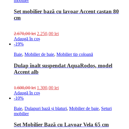
mobilier
Set mobilier bază cu lavoar Accent castan 80
cm
2.670,00
lei
2.250,00
lei
Adaugă în coș
-19%
Baie
,
Mobilier de baie
,
Mobilier tip coloană
Dulap înalt suspendat AquaRodos, model
Accent alb
1.600,00
lei
1.300,00
lei
Adaugă în coș
-10%
Baie
,
Dulapuri bază și blaturi
,
Mobilier de baie
,
Seturi
mobilier
Set Mobilier Bază cu Lavoar Vela 65 cm