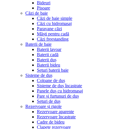
Bideuri
Pisoare
Căzi de baie
Căzi de baie simple
Căzi cu hidromasaj
Paravane căzi
Măști pentru cadă
Căzi freestanding
Baterii de baie
Baterii lavoar
Baterii cadă
Baterii duș
Baterii bideu
Seturi baterii baie
Sisteme de duș
Coloane de duș
Sisteme de duș încastrate
Panele duș cu hidromasaj
Pare și furtunuri de duș
Seturi de duș
Rezervoare și rigole
Rezervoare aparente
Rezervoare încastrate
Cadre de bideu
Clapete rezervoare