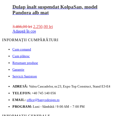
Dulap înalt suspendat KolpaSan, model
Pandora alb mat
3.466,00
lei
2.250,00
lei
Adaugă în coș
INFORMAȚII CUMPĂRĂTURI
Cum comand
Cum plătesc
Returnare produse
Garantie
Servicii Sanistore
ADRESĂ:
Valea Cascadelor, nr.23, Expo Top Construct, Stand E3-E4
TELEFON:
+40 745 140 056
EMAIL:
office@banyodesign.ro
PROGRAM:
Luni - Sâmbătă / 9:00 AM – 7:00 PM