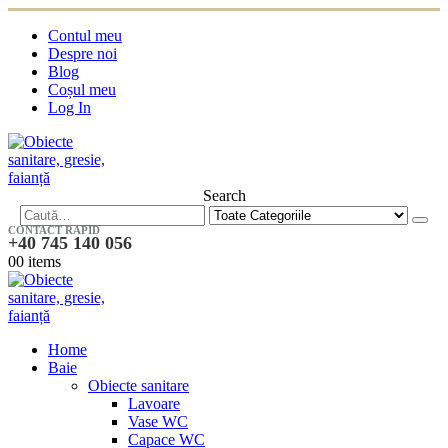
Contul meu
Despre noi
Blog
Coșul meu
Log In
Search
CONTACT RAPID
+40 745 140 056
0
0 items
Home
Baie
Obiecte sanitare
Lavoare
Vase WC
Capace WC