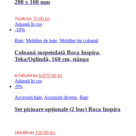
208 x 100 mm
75,00
lei
70,00
lei
Adaugă în coș
-10%
Baie
,
Mobilier de baie
,
Mobilier tip coloană
Coloană suspendată Roca Inspira,
Teka/Oglindă, 160 cm, stânga
6.745,00
lei
6.070,00
lei
Adaugă în coș
-9%
Accesorii baie
,
Accesorii diverse
,
Baie
Set picioare opţionale (2 buc) Roca Inspira
165,00
lei
150,00
lei