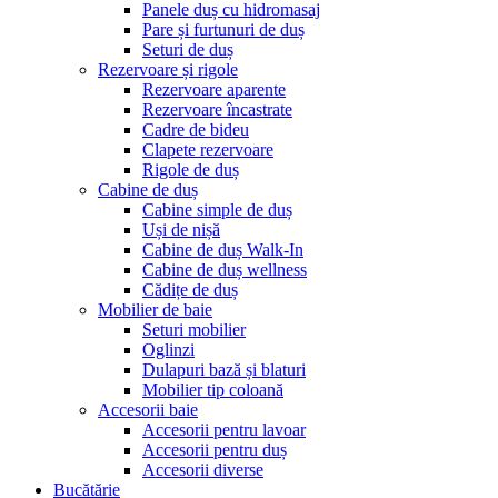
Panele duș cu hidromasaj
Pare și furtunuri de duș
Seturi de duș
Rezervoare și rigole
Rezervoare aparente
Rezervoare încastrate
Cadre de bideu
Clapete rezervoare
Rigole de duș
Cabine de duș
Cabine simple de duș
Uși de nișă
Cabine de duș Walk-In
Cabine de duș wellness
Cădițe de duș
Mobilier de baie
Seturi mobilier
Oglinzi
Dulapuri bază și blaturi
Mobilier tip coloană
Accesorii baie
Accesorii pentru lavoar
Accesorii pentru duș
Accesorii diverse
Bucătărie