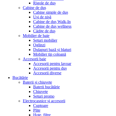
Rigole de duș
Cabine de duș
Cabine simple de duș
Uși de nișă
Cabine de duș Walk-In
Cabine de duș wellness
Cădițe de duș
Mobilier de baie
Seturi mobilier
Oglinzi
Dulapuri bază și blaturi
Mobilier tip coloană
Accesorii baie
Accesorii pentru lavoar
Accesorii pentru duș
Accesorii diverse
Bucătărie
Baterii și chiuvete
Baterii bucătărie
Chiuvete
Seturi promo
Electrocasnice și accesorii
Cuptoare
Plite
Hote, filtre