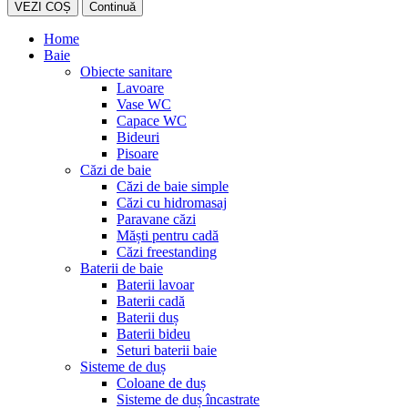
VEZI COȘ
Continuă
Home
Baie
Obiecte sanitare
Lavoare
Vase WC
Capace WC
Bideuri
Pisoare
Căzi de baie
Căzi de baie simple
Căzi cu hidromasaj
Paravane căzi
Măști pentru cadă
Căzi freestanding
Baterii de baie
Baterii lavoar
Baterii cadă
Baterii duș
Baterii bideu
Seturi baterii baie
Sisteme de duș
Coloane de duș
Sisteme de duș încastrate