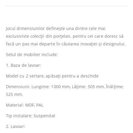
Jocul dimensiunilor defineşte una dintre cele mai
exclusiviste colecţii din porţelan, pentru cei care doresc să
facă un pas mai departe în căutarea inovaţiei şi designului.
Setul de mobilier include:
1. Baza de lavoar:
Model cu 2 sertare, apăsaţi pentru a deschide
Dimensiuni: Lungime: 1000 mm, Lăţime: 505 mm, Înălţime:
525 mm.
Material: MDF, PAL
Tip instalare: Suspendat
2. Lavoar: