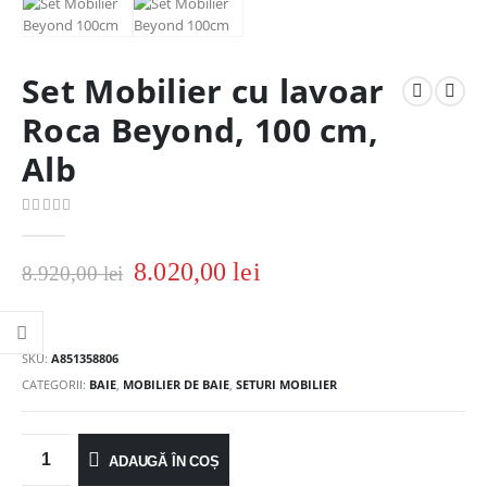
Set Mobilier cu lavoar
Roca Beyond, 100 cm,
Alb
0
out of 5
8.020,00
lei
8.920,00
lei
SKU:
A851358806
CATEGORII:
BAIE
,
MOBILIER DE BAIE
,
SETURI MOBILIER
ADAUGĂ ÎN COȘ