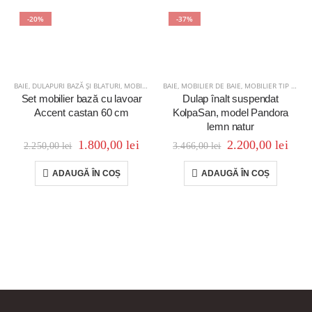
-20%
-37%
BAIE
,
DULAPURI BAZĂ ȘI BLATURI
,
MOBILIER DE BAIE
BAIE
,
MOBILIER DE BAIE
,
SETURI MOBILIER
,
MOBILIER TIP COLOANĂ
Set mobilier bază cu lavoar
Dulap înalt suspendat
Accent castan 60 cm
KolpaSan, model Pandora
lemn natur
1.800,00
lei
2.200,00
lei
2.250,00
lei
3.466,00
lei
ADAUGĂ ÎN COȘ
ADAUGĂ ÎN COȘ