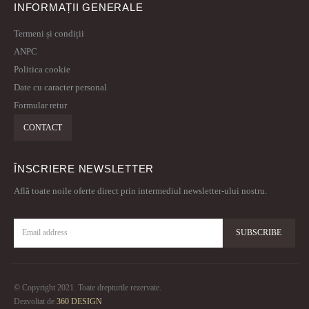
INFORMAȚII GENERALE
Termeni și condiții
ANPC
Politica cookie
Date cu caracter personal
Formular retur
CONTACT
ÎNSCRIERE NEWSLETTER
Află toate noile oferte direct prin intermediul newsletter-ului nostru.
© Copyright 2021. Toate drepturile rezervate.
Dezvoltat de
360 DESIGN