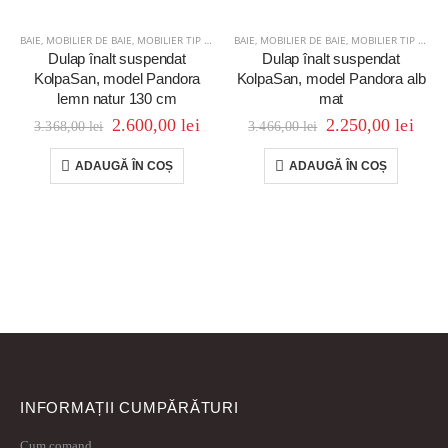
BAIE
,
MOBILIER DE BAIE
,
MOBILIER TIP COLOANĂ
BAIE
,
MOBILIER DE BAIE
,
MOBILIER TIP COLOANĂ
Dulap înalt suspendat
Dulap înalt suspendat
KolpaSan, model Pandora
KolpaSan, model Pandora alb
lemn natur 130 cm
mat
2.600,00
lei
2.250,00
lei
3.368,00
lei
3.466,00
lei
ADAUGĂ ÎN COȘ
ADAUGĂ ÎN COȘ
INFORMAȚII CUMPĂRĂTURI
Cum comand