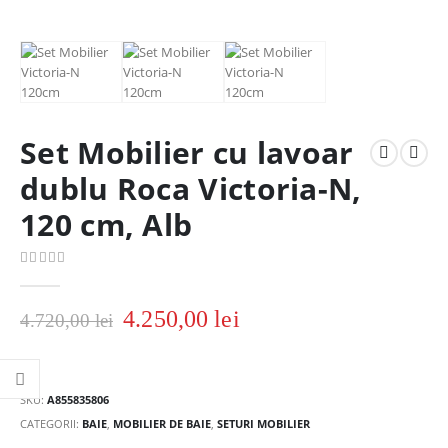
Set Mobilier cu lavoar
dublu Roca Victoria-N,
120 cm, Alb
0
out of 5
4.250,00
lei
4.720,00
lei
SKU:
A855835806
CATEGORII:
BAIE
,
MOBILIER DE BAIE
,
SETURI MOBILIER