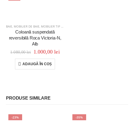
BAIE
,
MOBILIER DE BAIE
,
MOBILIER TIP COLOANĂ
Coloană suspendată
reversibilă Roca Victoria-N,
Alb
1.000,00
lei
1.080,00
lei
ADAUGĂ ÎN COȘ
PRODUSE SIMILARE
-23%
-35%