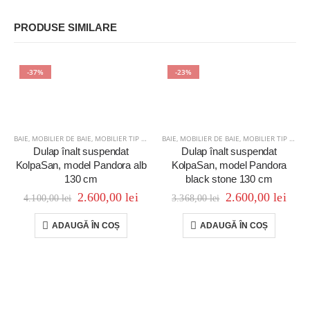
PRODUSE SIMILARE
-37%
-23%
BAIE
,
MOBILIER DE BAIE
,
MOBILIER TIP COLOANĂ
BAIE
,
MOBILIER DE BAIE
,
MOBILIER TIP COLOANĂ
Dulap înalt suspendat
Dulap înalt suspendat
KolpaSan, model Pandora alb
KolpaSan, model Pandora
130 cm
black stone 130 cm
2.600,00
lei
2.600,00
lei
4.100,00
lei
3.368,00
lei
ADAUGĂ ÎN COȘ
ADAUGĂ ÎN COȘ