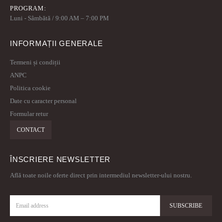
PROGRAM:
Luni - Sâmbătă / 9:00 AM – 7:00 PM
INFORMAȚII GENERALE
Termeni și condiții
ANPC
Politica cookie
Date cu caracter personal
Formular retur
CONTACT
ÎNSCRIERE NEWSLETTER
Află toate noile oferte direct prin intermediul newsletter-ului nostru.