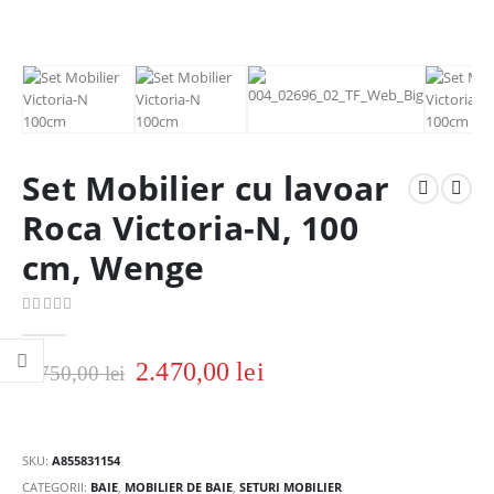
Set Mobilier cu lavoar
Roca Victoria-N, 100
cm, Wenge
0
out of 5
2.470,00
lei
2.750,00
lei
SKU:
A855831154
CATEGORII:
BAIE
,
MOBILIER DE BAIE
,
SETURI MOBILIER