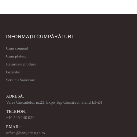
INFORMAȚII CUMPĂRĂTURI
Cum comand
Cum plătesc
Returnare produse
Garantie
Servicii Sanistore
ADRESĂ:
Valea Cascadelor, nr.23, Expo Top Construct, Stand E3-E4
TELEFON:
+40 745 140 056
EMAIL:
office@banyodesign.ro