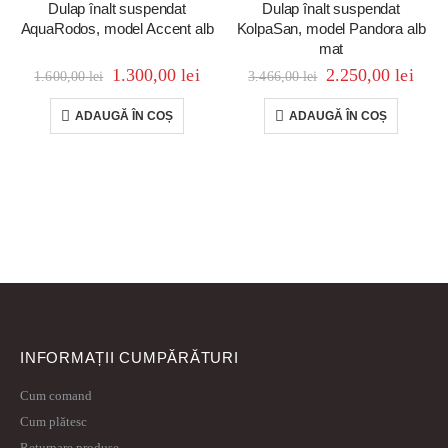
Dulap înalt suspendat
Dulap înalt suspendat
AquaRodos, model Accent alb
KolpaSan, model Pandora alb
mat
1.300,00
lei
2.250,00
lei
1.600,00
lei
3.466,00
lei
ADAUGĂ ÎN COȘ
ADAUGĂ ÎN COȘ
INFORMAȚII CUMPĂRĂTURI
Cum comand
Cum plătesc
Returnare produse