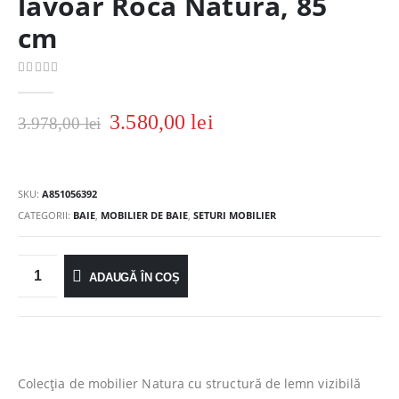
lavoar Roca Natura, 85
cm
0
out of 5
3.580,00
lei
3.978,00
lei
SKU:
A851056392
CATEGORII:
BAIE
,
MOBILIER DE BAIE
,
SETURI MOBILIER
ADAUGĂ ÎN COȘ
Colecția de mobilier Natura cu structură de lemn vizibilă