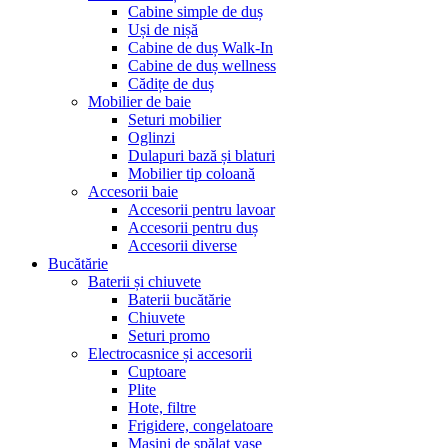
Cabine simple de duș
Uși de nișă
Cabine de duș Walk-In
Cabine de duș wellness
Cădițe de duș
Mobilier de baie
Seturi mobilier
Oglinzi
Dulapuri bază și blaturi
Mobilier tip coloană
Accesorii baie
Accesorii pentru lavoar
Accesorii pentru duș
Accesorii diverse
Bucătărie
Baterii și chiuvete
Baterii bucătărie
Chiuvete
Seturi promo
Electrocasnice și accesorii
Cuptoare
Plite
Hote, filtre
Frigidere, congelatoare
Mașini de spălat vase