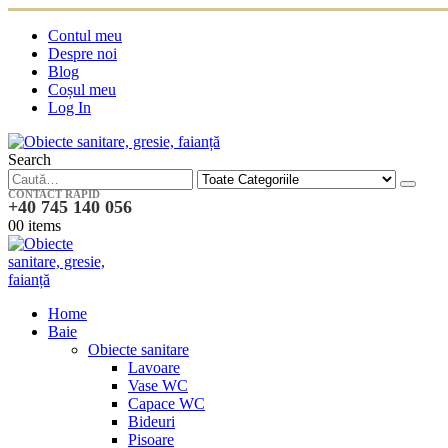
Contul meu
Despre noi
Blog
Coșul meu
Log In
Search
CONTACT RAPID
+40 745 140 056
0
0 items
Home
Baie
Obiecte sanitare
Lavoare
Vase WC
Capace WC
Bideuri
Pisoare