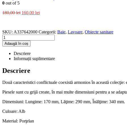
0
out of 5
180,00
lei
160,00
lei
SKU:
A337642000
Categorii:
Baie
,
Lavoare
,
Obiecte sanitare
Adaugă în coș
Descriere
Informații suplimentare
Descriere
Două caracteristici conflictuale coexistă armonios în această colecţie: 
Piesele sunt cu grijă create, în mai multe dimensiuni pentru a se adapta
Dimensiuni: Lungime: 170 mm, Lăţime: 290 mm, Înălţime: 340 mm.
Culoare: Alb
Material: Porţelan