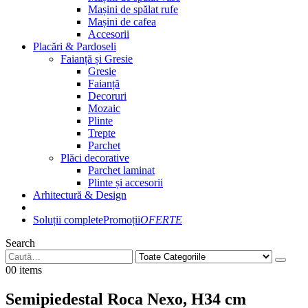
Mașini de spălat rufe
Mașini de cafea
Accesorii
Placări & Pardoseli
Faianță și Gresie
Gresie
Faianță
Decoruri
Mozaic
Plinte
Trepte
Parchet
Plăci decorative
Parchet laminat
Plinte și accesorii
Arhitectură & Design
Soluții complete
Promoții
OFERTE
Search
0
0 items
Semipiedestal Roca Nexo, H34 cm