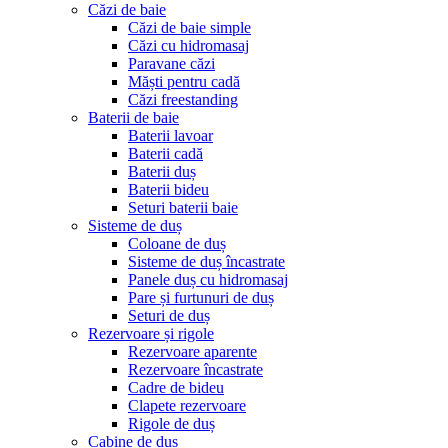
Căzi de baie
Căzi de baie simple
Căzi cu hidromasaj
Paravane căzi
Măști pentru cadă
Căzi freestanding
Baterii de baie
Baterii lavoar
Baterii cadă
Baterii duș
Baterii bideu
Seturi baterii baie
Sisteme de duș
Coloane de duș
Sisteme de duș încastrate
Panele duș cu hidromasaj
Pare și furtunuri de duș
Seturi de duș
Rezervoare și rigole
Rezervoare aparente
Rezervoare încastrate
Cadre de bideu
Clapete rezervoare
Rigole de duș
Cabine de duș